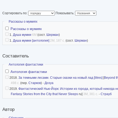
выпускала еженеде
DarkEcho (выиграв 
Сортировать по:
Показывать:
премию IHG и буду
Скрыть
Рассказы о мумиях
Всемирную премию фэнтези), редактировала 
Рассказы о мумиях
Гэрадж» (что также принесло ей премию IHG 
1.
Душа мумии
6M
(сост.
Шерман
)
1.
Душа мумии [антология]
2M, 187 с.
(сост.
Шерман
)
Всемирную премию фэнтези), выпускала обзор
для многочисленных профессиональных издан
Составитель
Мать четверых детей, свекровь двоих и бабушк
Акроне, штат Огайо.
Скрыть
Антология фантастики
Антология фантастики
сайт автора
2018.
За темными лесами. Старые сказки на новый лад [litres]
[
Beyond th
498 с.
(пер.
Старков
) -
Дозуа
2019.
Фантастический Нью-Йорк: Истории из города, который никогда не
Fantasy Stories from the City that Never Sleeps
ru]
3M, 381 с.
-
Страуб
Автор
Скрыть
Сборники