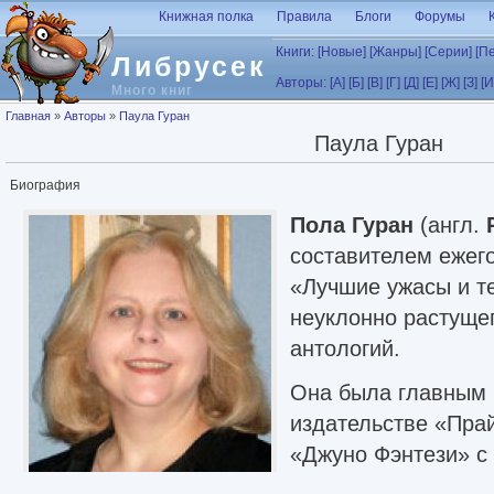
Перейти к основному содержанию
Книжная полка
Правила
Блоги
Форумы
Книги:
[Новые]
[Жанры]
[Серии]
[П
Либрусек
Авторы:
[А]
[Б]
[В]
[Г]
[Д]
[Е]
[Ж]
[З]
[И
Много книг
Вы здесь
Главная
»
Авторы
»
Паула Гуран
Паула Гуран
Биография
Пола Гуран
(англ.
составителем ежег
«Лучшие ужасы и т
неуклонно растущег
антологий.
Она была главным 
издательстве «Пра
«Джуно Фэнтези» с
выхода в «Покет Бу