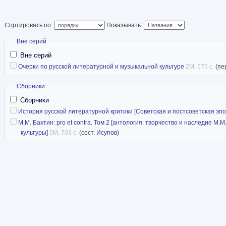
Сортировать по:
Показывать:
Скрыть
Вне серий
Вне серий
Очерки по русской литературной и музыкальной культуре
2M, 575 с.
(пе
Скрыть
Сборники
Сборники
История русской литературной критики [Советская и постсоветская эпо
М.М. Бахтин: pro et contra. Том 2 [антология: творчество и наследие М.
культуры]
5M, 703 с.
(сост.
Исупов
)