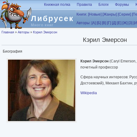
Перейти к основному содержанию
Книжная полка
Правила
Блоги
Форумы
Книги:
[Новые]
[Жанры]
[Серии]
[П
Либрусек
Авторы:
[А]
[Б]
[В]
[Г]
[Д]
[Е]
[Ж]
[З]
[И
Много книг
Вы здесь
Главная
»
Авторы
»
Кэрил Эмерсон
Кэрил Эмерсон
Биография
Кэрил Эмерсон
(Caryl Emerson,
почетный профессор
Сфера научных интересов: Русс
Достоевский), Михаил Бахтин, р
Wikipedia