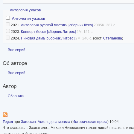
Скрыть
Антология ужасов
Антология ужасов
2021.
Антология русской мистики [сборник litres]
2085K, 387 с.
2023.
Концерт бесов [сборник Литрес]
2M, 151 с.
2024.
Пиковая дама [сборник Литрес]
2M, 240 с.
(сост.
Степанова
)
Показать
Вне серий
Об авторе
Показать
Вне серий
Автор
Показать
Сборники
Togan
про
Загоскин
:
Аскольдова могила
(
Историческая проза
) 10 04
Что скажешь.... Захватило... Михаил Николаевич талантливый писатель и вс
вдохновляет больше всего