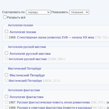
первых в России ис
Один из популярнейших писателей своего вре
Сортировать по:
Показывать:
жизни имел славу «русского Вальтер Скотта»,
Раскрыть всё
увяла.
Скрыть
Антология поэзии
Статья в Википедии
Антология поэзии
1969.
Стихотворная сказка (новелла) XVIII — начала XIX века
27M, 721 с
Скрыть
Антология русской мистики
Антология русской мистики
Антология русской мистики
2108K, 393 с.
Скрыть
Мистический Петербург
Мистический Петербург
Мистический Петербург
1991K, 213 с.
Скрыть
Антология фантастики
Антология фантастики
1987.
Русская фантастическая повесть эпохи романтизма
20M, 370 с.
(
1989.
Русская и советская фантастика [повести и рассказы]
3M, 520 с.
(