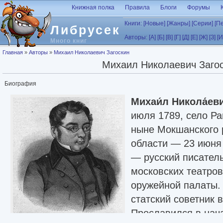
Перейти к основному содержанию
Книжная полка
Правила
Блоги
Форумы
Книги:
[Новые]
[Жанры]
[Серии]
[П
Либрусек
Авторы:
[А]
[Б]
[В]
[Г]
[Д]
[Е]
[Ж]
[З]
[И
Много книг
Вы здесь
Главная
»
Авторы
»
Михаил Николаевич Загоскин
Михаил Николаевич Заго
Биография
Михаи́л Никола́еви
июля 1789, село Ра
ныне Мокшанского 
области — 23 июня 
— русский писатель
московских театров
оружейной палаты.
статский советник 
Прославился в начал