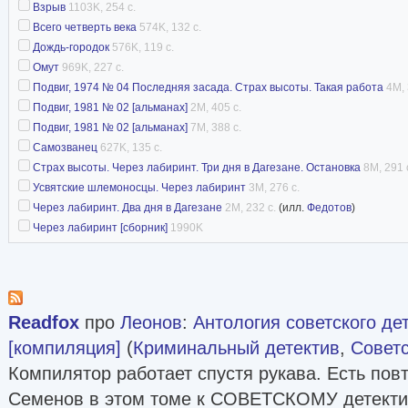
Взрыв
1103K, 254 с.
Всего четверть века
574K, 132 с.
Дождь-городок
576K, 119 с.
Омут
969K, 227 с.
Подвиг, 1974 № 04 Последняя засада. Страх высоты. Такая работа
4M, 
Подвиг, 1981 № 02 [альманах]
2M, 405 с.
Подвиг, 1981 № 02 [альманах]
7M, 388 с.
Самозванец
627K, 135 с.
Страх высоты. Через лабиринт. Три дня в Дагезане. Остановка
8M, 291 
Усвятские шлемоносцы. Через лабиринт
3M, 276 с.
Через лабиринт. Два дня в Дагезане
2M, 232 с.
(илл.
Федотов
)
Через лабиринт [сборник]
1990K
Readfox
про
Леонов
:
Антология советского дет
[компиляция]
(
Криминальный детектив
,
Советс
Компилятор работает спустя рукава. Есть повт
Семенов в этом томе к СОВЕТСКОМУ детекти