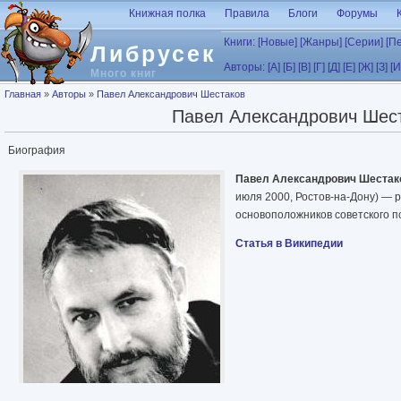
Перейти к основному содержанию
Книжная полка
Правила
Блоги
Форумы
Книги:
[Новые]
[Жанры]
[Серии]
[П
Либрусек
Авторы:
[А]
[Б]
[В]
[Г]
[Д]
[Е]
[Ж]
[З]
[И
Много книг
Вы здесь
Главная
»
Авторы
»
Павел Александрович Шестаков
Павел Александрович Шес
Биография
Павел Александрович Шестак
июля 2000, Ростов-на-Дону) — р
основоположников советского пс
Статья в Википедии