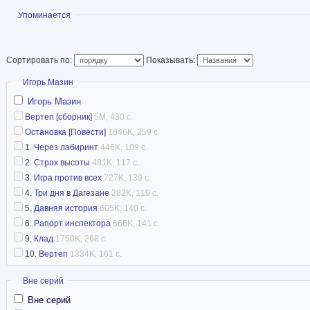
Показать
Упоминается
Сортировать по:
Показывать:
Скрыть
Игорь Мазин
Игорь Мазин
Вертеп [сборник]
5M, 430 с.
Остановка [Повести]
1846K, 259 с.
1.
Через лабиринт
446K, 109 с.
2.
Страх высоты
481K, 117 с.
3.
Игра против всех
727K, 139 с.
4.
Три дня в Дагезане
282K, 119 с.
5.
Давняя история
605K, 140 с.
6.
Рапорт инспектора
666K, 141 с.
9.
Клад
1750K, 268 с.
10.
Вертеп
1334K, 161 с.
Скрыть
Вне серий
Вне серий