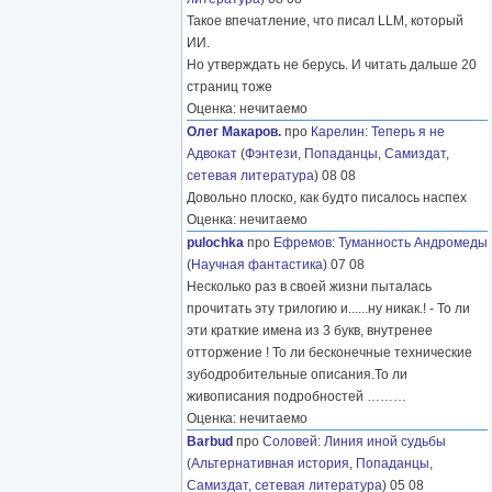
Такое впечатление, что писал LLM, который
ИИ.
Но утверждать не берусь. И читать дальше 20
страниц тоже
Оценка: нечитаемо
Олег Макаров.
про
Карелин
:
Теперь я не
Адвокат
(
Фэнтези
,
Попаданцы
,
Самиздат,
сетевая литература
) 08 08
Довольно плоско, как будто писалось наспех
Оценка: нечитаемо
pulochka
про
Ефремов
:
Туманность Андромеды
(
Научная фантастика
) 07 08
Несколько раз в своей жизни пыталась
прочитать эту трилогию и......ну никак.! - То ли
эти краткие имена из 3 букв, внутренее
отторжение ! То ли бесконечные технические
зубодробительные описания.То ли
живописания подробностей
………
Оценка: нечитаемо
Barbud
про
Соловей
:
Линия иной судьбы
(
Альтернативная история
,
Попаданцы
,
Самиздат, сетевая литература
) 05 08