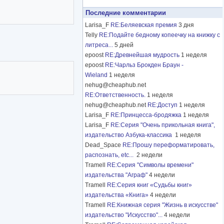
Последние комментарии
Larisa_F
RE:Беляевская премия
3 дня
Telly
RE:Подайте бедному копеечку на книжку с
литреса...
5 дней
epoost
RE:Древнейшая мудрость
1 неделя
epoost
RE:Чарльз Брокден Браун -
Wieland
1 неделя
nehug@cheaphub.net
RE:Ответственность.
1 неделя
nehug@cheaphub.net
RE:Доступ
1 неделя
Larisa_F
RE:Принцесса-бродяжка
1 неделя
Larisa_F
RE:Серия "Очень прикольная книга",
издательство Азбука-классика
1 неделя
Dead_Space
RE:Прошу переформатировать,
распознать, etc...
2 недели
Tramell
RE:Серия "Символы времени"
издательства "Аграф"
4 недели
Tramell
RE:Серия книг «Судьбы книг»
издательства «Книга»
4 недели
Tramell
RE:Книжная серия "Жизнь в искусстве"
издательство "Искусство"...
4 недели