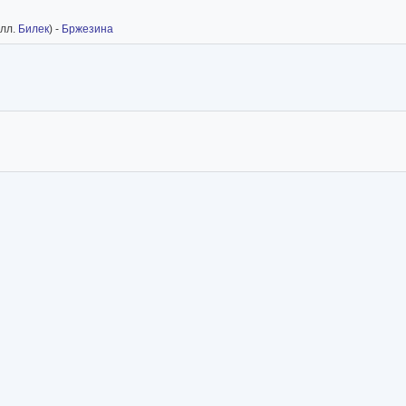
(илл.
Билек
) -
Бржезина