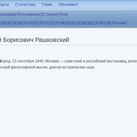
Карта
Статистика
Глюки
Абонемент
ериодика]
[Популярные]
[Страны]
[Теги]
]
[Й]
[К]
[Л]
[М]
[Н]
[О]
[П]
[Р]
[С]
[Т]
[У]
[Ф]
[Х]
[Ц]
[Ч]
[Ш]
[Щ]
[Э]
[Ю]
[Я]
[Прочее]
й Борисович Рашковский
й
(род. 23 сентября 1940, Москва) — советский и российский востоковед, рели
усской философской мысли, доктор исторических наук.