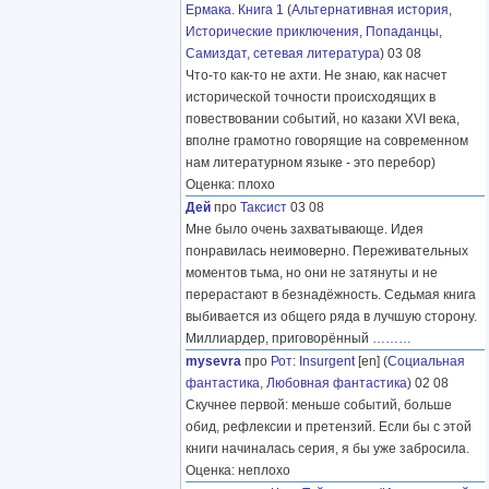
Ермака. Книга 1
(
Альтернативная история
,
Исторические приключения
,
Попаданцы
,
Самиздат, сетевая литература
) 03 08
Что-то как-то не ахти. Не знаю, как насчет
исторической точности происходящих в
повествовании событий, но казаки XVI века,
вполне грамотно говорящие на современном
нам литературном языке - это перебор)
Оценка: плохо
Дей
про
Таксист
03 08
Мне было очень захватывающе. Идея
понравилась неимоверно. Переживательных
моментов тьма, но они не затянуты и не
перерастают в безнадёжность. Седьмая книга
выбивается из общего ряда в лучшую сторону.
Миллиардер, приговорённый
………
mysevra
про
Рот
:
Insurgent
[en] (
Социальная
фантастика
,
Любовная фантастика
) 02 08
Скучнее первой: меньше событий, больше
обид, рефлексии и претензий. Если бы с этой
книги начиналась серия, я бы уже забросила.
Оценка: неплохо