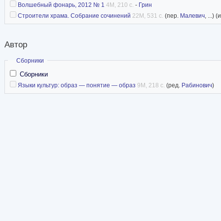
Волшебный фонарь, 2012 № 1
4M, 210 с.
-
Грин
Строители храма. Собрание сочинений
22M, 531 с.
(пер.
Малевич
, ...) 
Автор
Скрыть
Сборники
Сборники
Языки культур: образ — понятие — образ
9M, 218 с.
(ред.
Рабинович
)