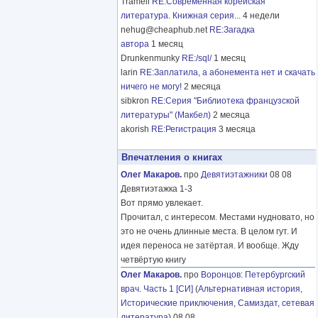
Tramell
RE:Современная корейская
литература. Книжная серия...
4 недели
nehug@cheaphub.net
RE:Загадка
автора
1 месяц
Drunkenmunky
RE:/sql/
1 месяц
larin
RE:Заплатила, а абонемента нет и скачать
ничего не могу!
2 месяца
sibkron
RE:Серия "Библиотека французской
литературы" (Макбел)
2 месяца
akorish
RE:Регистрация
3 месяца
Впечатления о книгах
Олег Макаров.
про
Девятиэтажники
08 08
Девятиэтажка 1-3
Вот прямо увлекает.
Прочитал, с интересом. Местами нудновато, но
это не очень длинные места. В целом гут. И
идея переноса не затёртая. И вообще. Жду
четвёртую книгу
Олег Макаров.
про
Воронцов
:
Петербургский
врач. Часть 1 [СИ]
(
Альтернативная история
,
Исторические приключения
,
Самиздат, сетевая
литература
) 08 08