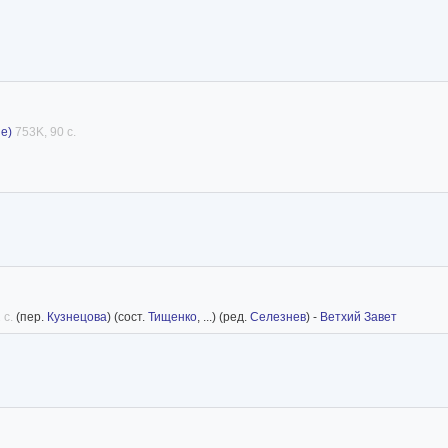
е)
753K, 90 с.
 с.
(пер.
Кузнецова
) (сост.
Тищенко
, ...) (ред.
Селезнев
) -
Ветхий Завет