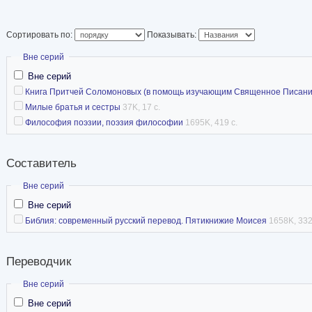
Сортировать по:
Показывать:
Скрыть
Вне серий
Вне серий
Книга Притчей Соломоновых (в помощь изучающим Священное Писани
Милые братья и сестры
37K, 17 с.
Философия поэзии, поэзия философии
1695K, 419 с.
Составитель
Скрыть
Вне серий
Вне серий
Библия: современный русский перевод. Пятикнижие Моисея
1658K, 332
Переводчик
Скрыть
Вне серий
Вне серий