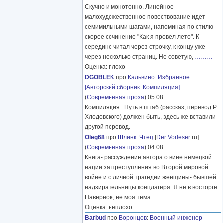
Скучно и монотонно. Линейное
малохудожественное повествование идет
семимильными шагами, напоминая по стилю
скорее сочинение "Как я провел лето". К
середине читал через строчку, к концу уже
через несколько страниц. Не советую,
………
Оценка: плохо
DGOBLEK
про
Кальвино
:
Избранное
[Авторский сборник. Компиляция]
(
Современная проза
) 05 08
Компиляция...Путь в штаб (рассказ, перевод Р.
Хлодовского) должен быть, здесь же вставили
другой перевод.
Oleg68
про
Шлинк
:
Чтец
[
Der Vorleser
ru]
(
Современная проза
) 04 08
Книга- рассуждение автора о вине немецкой
нации за преступления во Второй мировой
войне и о личной трагедии женщины- бывшей
надзирательницы концлагеря. Я не в восторге.
Наверное, не моя тема.
Оценка: неплохо
Barbud
про
Воронцов
:
Военный инженер