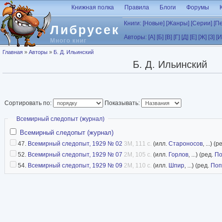
Перейти к основному содержанию
Книжная полка
Правила
Блоги
Форумы
Книги:
[Новые]
[Жанры]
[Серии]
[П
Либрусек
Авторы:
[А]
[Б]
[В]
[Г]
[Д]
[Е]
[Ж]
[З]
[И
Много книг
Вы здесь
Главная
»
Авторы
»
Б. Д. Ильинский
Б. Д. Ильинский
Сортировать по:
Показывать:
Скрыть
Всемирный следопыт (журнал)
Всемирный следопыт (журнал)
47.
Всемирный следопыт, 1929 № 02
3M, 111 с.
(илл.
Староносов
, ...) (
52.
Всемирный следопыт, 1929 № 07
2M, 105 с.
(илл.
Горлов
, ...) (ред.
По
54.
Всемирный следопыт, 1929 № 09
2M, 110 с.
(илл.
Шпир
, ...) (ред.
Поп