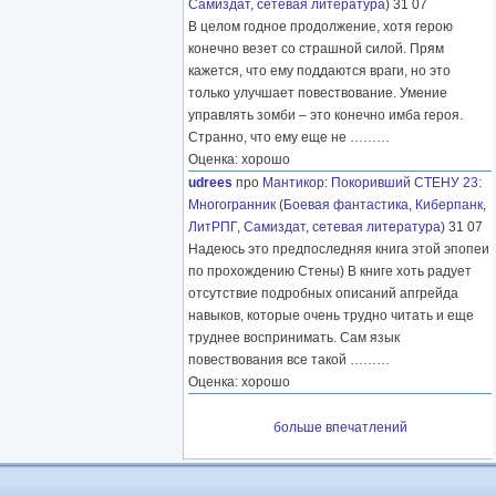
Самиздат, сетевая литература
) 31 07
В целом годное продолжение, хотя герою
конечно везет со страшной силой. Прям
кажется, что ему поддаются враги, но это
только улучшает повествование. Умение
управлять зомби – это конечно имба героя.
Странно, что ему еще не
………
Оценка: хорошо
udrees
про
Мантикор
:
Покоривший СТЕНУ 23:
Многогранник
(
Боевая фантастика
,
Киберпанк
,
ЛитРПГ
,
Самиздат, сетевая литература
) 31 07
Надеюсь это предпоследняя книга этой эпопеи
по прохождению Стены) В книге хоть радует
отсутствие подробных описаний апгрейда
навыков, которые очень трудно читать и еще
труднее воспринимать. Сам язык
повествования все такой
………
Оценка: хорошо
больше впечатлений