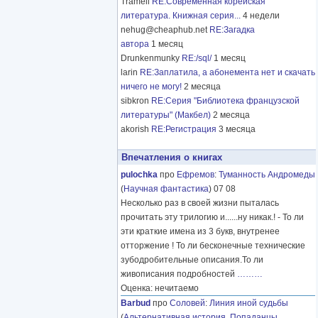
Tramell
RE:Современная корейская
литература. Книжная серия...
4 недели
nehug@cheaphub.net
RE:Загадка
автора
1 месяц
Drunkenmunky
RE:/sql/
1 месяц
larin
RE:Заплатила, а абонемента нет и скачать
ничего не могу!
2 месяца
sibkron
RE:Серия "Библиотека французской
литературы" (Макбел)
2 месяца
akorish
RE:Регистрация
3 месяца
Впечатления о книгах
pulochka
про
Ефремов
:
Туманность Андромеды
(
Научная фантастика
) 07 08
Несколько раз в своей жизни пыталась
прочитать эту трилогию и......ну никак.! - То ли
эти краткие имена из 3 букв, внутренее
отторжение ! То ли бесконечные технические
зубодробительные описания.То ли
живописания подробностей
………
Оценка: нечитаемо
Barbud
про
Соловей
:
Линия иной судьбы
(
Альтернативная история
,
Попаданцы
,