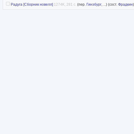
Радуга [Сборник новелл]
1274K, 281 с.
(пер.
Гинзбург
, ...) (сост.
Фрадкин