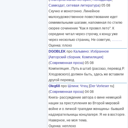
Самиздат, сетевая литература
) 05 08
Скучно и монотонно. Линейное
малохудожественное повествование идет
семимильными шагами, напоминая по стилю
скорее сочинение "Как я провел лето". К
середине читал через строчку, к концу уже
через несколько страниц. Не советую,
………
Оценка: плохо
DGOBLEK
про
Кальвино
:
Избранное
[Авторский сборник. Компиляция]
(
Современная проза
) 05 08
Компиляция...Путь в штаб (рассказ, перевод Р.
Хлодовского) должен быть, здесь же вставили
другой перевод.
Oleg68
про
Шлинк
:
Чтец
[
Der Vorleser
ru]
(
Современная проза
) 04 08
Книга- рассуждение автора о вине немецкой
нации за преступления во Второй мировой
войне и о личной трагедии женщины- бывшей
надзирательницы концлагеря. Я не в восторге.
Наверное, не моя тема.
Оценка: неплохо