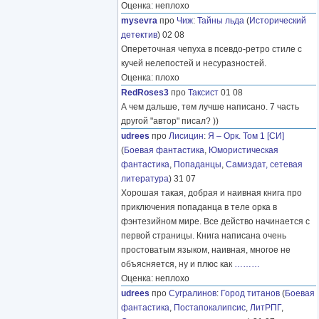
Оценка: неплохо
mysevra
про
Чиж
:
Тайны льда
(
Исторический
детектив
) 02 08
Опереточная чепуха в псевдо-ретро стиле с
кучей нелепостей и несуразностей.
Оценка: плохо
RedRoses3
про
Таксист
01 08
А чем дальше, тем лучше написано. 7 часть
другой "автор" писал? ))
udrees
про
Лисицин
:
Я – Орк. Том 1 [СИ]
(
Боевая фантастика
,
Юмористическая
фантастика
,
Попаданцы
,
Самиздат, сетевая
литература
) 31 07
Хорошая такая, добрая и наивная книга про
приключения попаданца в теле орка в
фэнтезийном мире. Все действо начинается с
первой страницы. Книга написана очень
простоватым языком, наивная, многое не
объясняется, ну и плюс как
………
Оценка: неплохо
udrees
про
Сугралинов
:
Город титанов
(
Боевая
фантастика
,
Постапокалипсис
,
ЛитРПГ
,