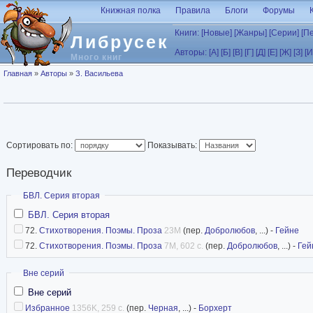
Перейти к основному содержанию
Книжная полка
Правила
Блоги
Форумы
Книги:
[Новые]
[Жанры]
[Серии]
[П
Либрусек
Авторы:
[А]
[Б]
[В]
[Г]
[Д]
[Е]
[Ж]
[З]
[И
Много книг
Вы здесь
Главная
»
Авторы
»
З. Васильева
Сортировать по:
Показывать:
Переводчик
Скрыть
БВЛ. Серия вторая
БВЛ. Серия вторая
72.
Стихотворения. Поэмы. Проза
23M
(пер.
Добролюбов
, ...) -
Гейне
72.
Стихотворения. Поэмы. Проза
7M, 602 с.
(пер.
Добролюбов
, ...) -
Гей
Скрыть
Вне серий
Вне серий
Избранное
1356K, 259 с.
(пер.
Черная
, ...) -
Борхерт