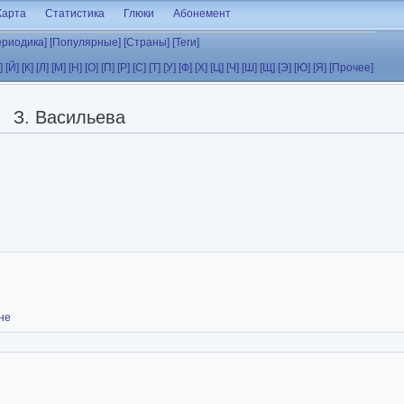
Карта
Статистика
Глюки
Абонемент
ериодика]
[Популярные]
[Страны]
[Теги]
]
[Й]
[К]
[Л]
[М]
[Н]
[О]
[П]
[Р]
[С]
[Т]
[У]
[Ф]
[Х]
[Ц]
[Ч]
[Ш]
[Щ]
[Э]
[Ю]
[Я]
[Прочее]
З. Васильева
не