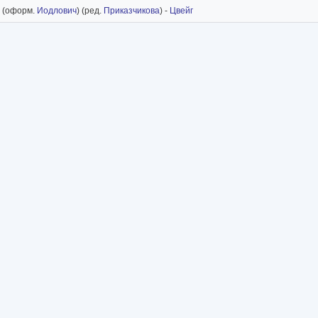
) (оформ.
Иодлович
) (ред.
Приказчикова
) -
Цвейг