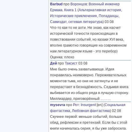
Barbud
про
Воронцов
:
Военный инженер
Ермака. Книга 1
(
Альтернативная история
,
Исторические приключения
,
Попаданцы
,
Самиздат, сетевая литература
) 03 08
Что-то как-то не ахти. Не знаю, как насчет
исторической точности происходящих в
повествовании событий, но казаки XVI века,
вполне грамотно говорящие на современном
нам литературном языке - это перебор)
Оценка: плохо
Дей
про
Таксист
03 08
Мне было очень захватывающе. Идея
понравилась неимоверно. Переживательных
моментов тьма, но они не затянуты и не
перерастают в безнадёжность. Седьмая книга
выбивается из общего ряда в лучшую сторону.
Миллиардер, приговорённый
………
mysevra
про
Рот
:
Insurgent
[en] (
Социальная
фантастика
,
Любовная фантастика
) 02 08
Скучнее первой: меньше событий, больше
обид, рефлексии и претензий. Если бы с этой
книги начиналась серия, я бы уже забросила.