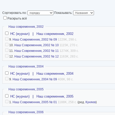
иностранных дел С
году уволен из МИ
Сортировать по:
Показывать:
Козыреве, спустя п
Раскрыть всё
дипломатическое п
Скрыть
Наш современник, 2002
Примакове. Посол РФ в Норвегии (1997—2003)
НС (журнал)
|
Наш современник, 2002
жизни — депутат Госдумы РФ 4—5 созывов (о
9.
Наш Современник, 2002 № 09
1229K, 298 с.
10.
Наш Современник, 2002 № 10
1115K, 270 с.
Статья в Википедии
11.
Наш Современник, 2002 № 11
1274K, 309 с.
12.
Наш Современник, 2002 № 12
1163K, 283 с.
Скрыть
Наш современник, 2004
НС (журнал)
|
Наш современник, 2004
9.
Наш Современник, 2004 № 09
408K, 98 с.
Скрыть
Наш современник, 2005
НС (журнал)
|
Наш современник, 2005
1.
Наш Современник, 2005 № 01
1188K, 258 с.
(ред.
Куняев
)
Скрыть
Наш современник, 2006