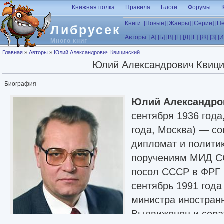
Перейти к основному содержанию
Книжная полка
Правила
Блоги
Форумы
Книги:
[Новые]
[Жанры]
[Серии]
[П
Либрусек
Авторы:
[А]
[Б]
[В]
[Г]
[Д]
[Е]
[Ж]
[З]
[И
Много книг
Вы здесь
Главная
»
Авторы
»
Юлий Александрович Квицинский
Юлий Александрович Квици
Биография
Юлий Александро
сентября 1936 года
года, Москва) — со
дипломат и полити
поручениям МИД С
посол СССР в ФРГ (
сентябрь 1991 года
министра иностран
Выдвиженец и сора