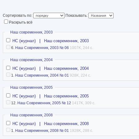
Республики Беларус
Главнокомандующи
Сортировать по:
Показывать:
Республики Белару
Раскрыть всё
безопасности Республики Беларусь. Находитс
Скрыть
Наш современник, 2003
продолжительное время среди всех европейск
НС (журнал)
|
Наш современник, 2003
(кроме монархов).
6.
Наш Современник, 2003 № 06
1007K, 244 с.
Статья в Википедии
Скрыть
Наш современник, 2004
НС (журнал)
|
Наш современник, 2004
1.
Наш Современник, 2004 № 01
928K, 224 с.
Скрыть
Наш современник, 2005
НС (журнал)
|
Наш современник, 2005
12.
Наш Современник, 2005 № 12
1417K, 309 с.
Скрыть
Наш современник, 2008
НС (журнал)
|
Наш современник, 2008
1.
Наш Современник, 2008 № 01
1928K, 288 с.