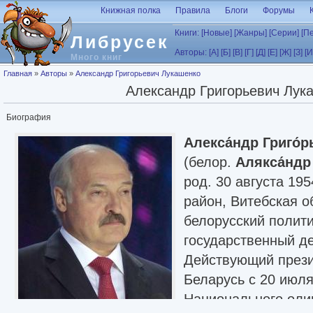
Перейти к основному содержанию
Книжная полка
Правила
Блоги
Форумы
Книги:
[Новые]
[Жанры]
[Серии]
[П
Либрусек
Авторы:
[А]
[Б]
[В]
[Г]
[Д]
[Е]
[Ж]
[З]
[И
Много книг
Вы здесь
Главная
»
Авторы
»
Александр Григорьевич Лукашенко
Александр Григорьевич Лук
Биография
Алекса́ндр Григо́
(белор.
Алякса́ндр
род. 30 августа 19
район, Витебская 
белорусский полити
государственный де
Действующий прези
Беларусь с 20 июля
Национального оли