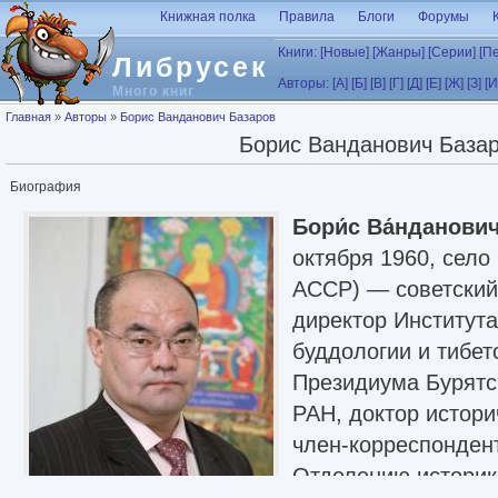
Перейти к основному содержанию
Книжная полка
Правила
Блоги
Форумы
Книги:
[Новые]
[Жанры]
[Серии]
[П
Либрусек
Авторы:
[А]
[Б]
[В]
[Г]
[Д]
[Е]
[Ж]
[З]
[И
Много книг
Вы здесь
Главная
»
Авторы
»
Борис Ванданович Базаров
Борис Ванданович База
Биография
Бори́с Ва́нданович
октября 1960, село
АССР) — советский 
директор Институт
буддологии и тибет
Президиума Бурятс
РАН, доктор истори
член-корреспондент
Отделению историк