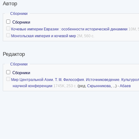
Автор
Скрыть
Сборники
Сборники
Кочевые империи Евразии : особенности исторической динамики
10M, 
Монгольская империя и кочевой мир
2M, 560 с.
Редактор
Скрыть
Сборники
Сборники
Мир Центральной Азии. Т. III. Философия. Источниковедение. Культу
научной конференции
1745K, 253 с.
(ред.
Скрынникова
, ...) -
Абаев