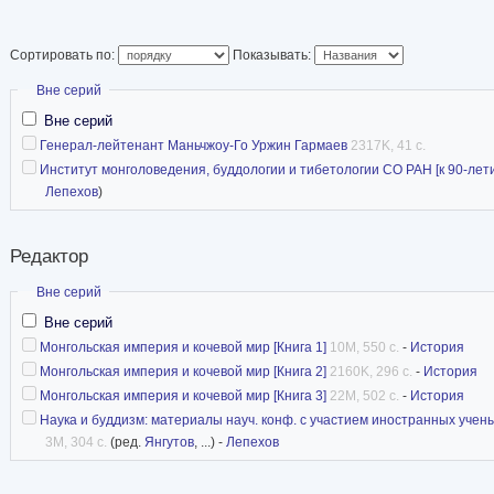
академик РАН (201
учёного совета по
Сортировать по:
Показывать:
РАН (с 1997) и ред
Скрыть
Вне серий
«Гуманитарные нау
Вне серий
общества востоковедов Российской академии н
Генерал-лейтенант Маньчжоу-Го Уржин Гармаев
2317K, 41 с.
Народного Хурала Республики Бурятия (1998—
Институт монголоведения, буддологии и тибетологии СО РАН [к 90-лет
Лепехов
)
Статья в Википедии
Редактор
Скрыть
Вне серий
Вне серий
Монгольская империя и кочевой мир [Книга 1]
10M, 550 с.
-
История
Монгольская империя и кочевой мир [Книга 2]
2160K, 296 с.
-
История
Монгольская империя и кочевой мир [Книга 3]
22M, 502 с.
-
История
Наука и буддизм: материалы науч. конф. с участием иностранных ученых
3M, 304 с.
(ред.
Янгутов
, ...) -
Лепехов