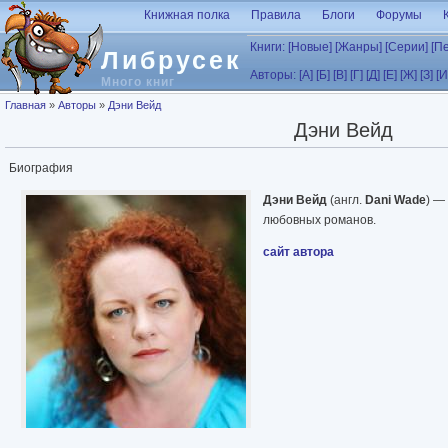
Перейти к основному содержанию
Книжная полка
Правила
Блоги
Форумы
Книги:
[Новые]
[Жанры]
[Серии]
[П
Либрусек
Авторы:
[А]
[Б]
[В]
[Г]
[Д]
[Е]
[Ж]
[З]
[И
Много книг
Вы здесь
Главная
»
Авторы
»
Дэни Вейд
Дэни Вейд
Биография
Дэни Вейд
(англ.
Dani Wade
) —
любовных романов.
сайт автора