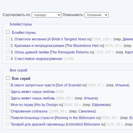
Сортировать по:
Показывать:
Скрыть
Блейкстоуны
Блейкстоуны
1.
Ответное желание
[
A Bride’s Tangled Vows
ru]
728K, 109 с.
(пер.
Димче
2.
Красивая и непредсказуемая
[
The Blackstone Heir
ru]
647K, 93 с.
(пер.
3.
Огонь давней любви
[
The Renegade Returns
ru]
731K, 107 с.
(пер.
Карл
4.
Счастливое недоразумение
1130K
Скрыть
Вне серий
Вне серий
В омуте запретных чувств
[
Son of Scandal
ru]
590K, 87 с.
(пер.
Ильина
)
Здесь живет наша любовь
618K
Здесь живет наша любовь
496K, 85 с.
(пер.
Ильина
)
Моя по праву
[
His by Design
ru]
560K, 95 с.
(пер.
Ефремова
)
Откровения соблазна
1194K, 96 с.
(пер.
Свеклина
)
Повелительница страсти
[
Reining in the Billionaire
ru]
855K, 89 с.
(пер.
Е
Трофей для дерзкой скромницы
[
Unbridled Billionaire
ru]
537K, 88 с.
(пер