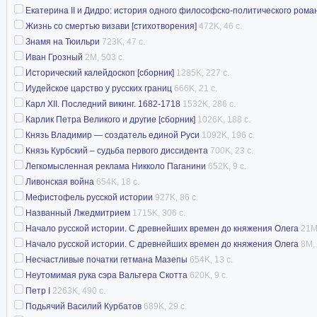
Екатерина II и Дидро: история одного философско-политического рома
Жизнь со смертью визави [стихотворения]
472K, 46 с.
Знамя на Тюильри
723K, 47 с.
Иван Грозный
2M, 503 с.
Исторический калейдоскоп [сборник]
1285K, 227 с.
Иудейское царство у русских границ
666K, 21 с.
Карл XII. Последний викинг. 1682-1718
1532K, 286 с.
Карлик Петра Великого и другие [сборник]
1026K, 188 с.
Князь Владимир — создатель единой Руси
1092K, 196 с.
Князь Курбский – судьба первого диссидента
700K, 23 с.
Легкомысленная реклама Никколо Паганини
652K, 9 с.
Ливонская война
654K, 18 с.
Мефистофель русской истории
927K, 86 с.
Названный Лжедмитрием
1715K, 306 с.
Начало русской истории. С древнейших времен до княжения Олега
21M,
Начало русской истории. С древнейших времен до княжения Олега
8M, 
Несчастливые початки гетмана Мазепы
654K, 13 с.
Неутомимая рука сэра Вальтера Скотта
620K, 9 с.
Петр I
2263K, 490 с.
Подьячий Василий Курбатов
689K, 29 с.