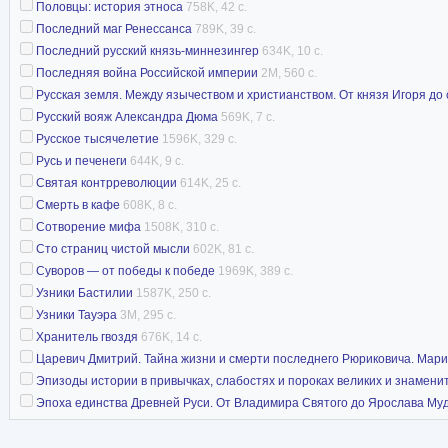
Половцы: история этноса
758K, 42 с.
Последний маг Ренессанса
789K, 39 с.
Последний русский князь-миннезингер
634K, 10 с.
Последняя война Российской империи
2M, 560 с.
Русская земля. Между язычеством и христианством. От князя Игоря до
Русский вояж Александра Дюма
569K, 7 с.
Русское тысячелетие
1596K, 329 с.
Русь и печенеги
644K, 9 с.
Святая контрреволюции
614K, 25 с.
Смерть в кафе
608K, 8 с.
Сотворение мифа
1508K, 310 с.
Сто страниц чистой мысли
602K, 81 с.
Суворов — от победы к победе
1969K, 389 с.
Узники Бастилии
1587K, 250 с.
Узники Тауэра
3M, 295 с.
Хранитель гвоздя
676K, 14 с.
Царевич Дмитрий. Тайна жизни и смерти последнего Рюриковича. Мари
Эпизоды истории в привычках, слабостях и пороках великих и знамени
Эпоха единства Древней Руси. От Владимира Святого до Ярослава Му