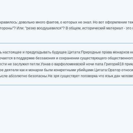
равилось: довольно много фактов, о которых не знал. Но вот оформление те
тороны"? Или: "резко воодушевился"? В общем, исторический материал - это 
ь настоящее и предугадывать будущее.Цитата:Природные права монархов не
лючается в поддержке беззакония и сохранении существующего общественног
вести не заслужил петли.Узнав о варфоломеевской ночи папа Григорий18 прик
е ее деятели как и монархи были конкретными убийцами.Цитата:Оратор относ
ысле абсолютно безопасны.Не зря существует поговорка что язык дан челове