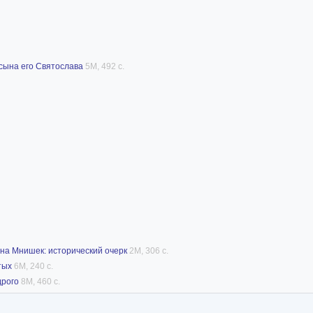
 сына его Святослава
5M, 492 с.
на Мнишек: исторический очерк
2M, 306 с.
тых
6M, 240 с.
дрого
8M, 460 с.