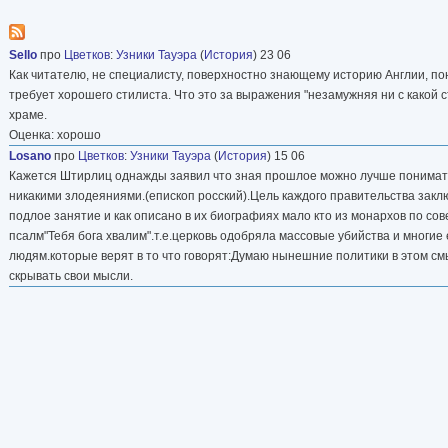
Sello
про
Цветков
:
Узники Тауэра
(
История
) 23 06
Как читателю, не специалисту, поверхностно знающему историю Англии, пон
требует хорошего стилиста. Что это за выражения "незамужняя ни с какой с
храме.
Оценка: хорошо
Losano
про
Цветков
:
Узники Тауэра
(
История
) 15 06
Кажется Штирлиц однажды заявил что зная прошлое можно лучше понимат
никакими злодеяниями.(епископ росский).Цель каждого правительства зак
подлое занятие и как описано в их биографиях мало кто из монархов по со
псалм"Тебя бога хвалим".т.е.церковь одобряла массовые убийства и многи
людям.которые верят в то что говорят:Думаю нынешние политики в этом см
скрывать свои мысли.