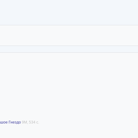
ьшое Гнездо
9M, 534 с.