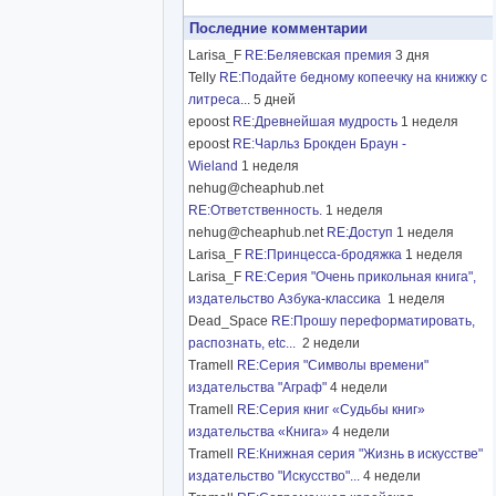
Последние комментарии
Larisa_F
RE:Беляевская премия
3 дня
Telly
RE:Подайте бедному копеечку на книжку с
литреса...
5 дней
epoost
RE:Древнейшая мудрость
1 неделя
epoost
RE:Чарльз Брокден Браун -
Wieland
1 неделя
nehug@cheaphub.net
RE:Ответственность.
1 неделя
nehug@cheaphub.net
RE:Доступ
1 неделя
Larisa_F
RE:Принцесса-бродяжка
1 неделя
Larisa_F
RE:Серия "Очень прикольная книга",
издательство Азбука-классика
1 неделя
Dead_Space
RE:Прошу переформатировать,
распознать, etc...
2 недели
Tramell
RE:Серия "Символы времени"
издательства "Аграф"
4 недели
Tramell
RE:Серия книг «Судьбы книг»
издательства «Книга»
4 недели
Tramell
RE:Книжная серия "Жизнь в искусстве"
издательство "Искусство"...
4 недели