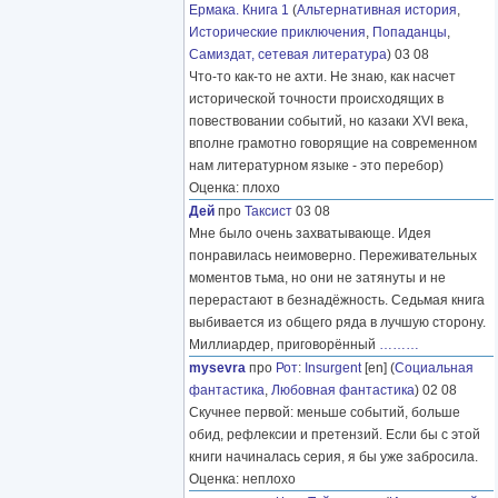
Ермака. Книга 1
(
Альтернативная история
,
Исторические приключения
,
Попаданцы
,
Самиздат, сетевая литература
) 03 08
Что-то как-то не ахти. Не знаю, как насчет
исторической точности происходящих в
повествовании событий, но казаки XVI века,
вполне грамотно говорящие на современном
нам литературном языке - это перебор)
Оценка: плохо
Дей
про
Таксист
03 08
Мне было очень захватывающе. Идея
понравилась неимоверно. Переживательных
моментов тьма, но они не затянуты и не
перерастают в безнадёжность. Седьмая книга
выбивается из общего ряда в лучшую сторону.
Миллиардер, приговорённый
………
mysevra
про
Рот
:
Insurgent
[en] (
Социальная
фантастика
,
Любовная фантастика
) 02 08
Скучнее первой: меньше событий, больше
обид, рефлексии и претензий. Если бы с этой
книги начиналась серия, я бы уже забросила.
Оценка: неплохо