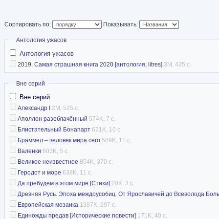
Сортировать по:
Показывать:
Скрыть
Антология ужасов
Антология ужасов
2019.
Самая страшная книга 2020 [антология, litres]
3M, 435 с.
Скрыть
Вне серий
Вне серий
Александр I
2M, 525 с.
Аполлон разоблачённый
574K, 7 с.
Блистательный Бонапарт
621K, 10 с.
Браммел – человек мира сего
589K, 11 с.
Валенки
603K, 5 с.
Великое неизвестное
854K, 370 с.
Геродот и море
638K, 11 с.
Да пребудем в этом мире [Стихи]
20K, 3 с.
Древняя Русь. Эпоха междоусобиц. От Ярославичей до Всеволода Бол
Европейская мозаика
1397K, 297 с.
Единожды предав [Исторические повести]
171K, 40 с.