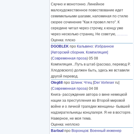
Скучно и монотонно. Линейное
малохудожественное повествование идет
семимильными шагами, напоминая по стилю
скорее сочинение "Как я провел лето". К
середине читал через строчку, к концу уже
через несколько страниц. Не советую,
………
Оценка: плохо
DGOBLEK
про
Кальвино
:
Избранное
[Авторский сборник. Компиляция]
(
Современная проза
) 05 08
Компиляция...Путь в штаб (рассказ, перевод Р.
Хлодовского) должен быть, здесь же вставили
другой перевод.
Oleg68
про
Шлинк
:
Чтец
[
Der Vorleser
ru]
(
Современная проза
) 04 08
Книга- рассуждение автора о вине немецкой
нации за преступления во Второй мировой
войне и о личной трагедии женщины- бывшей
надзирательницы концлагеря. Я не в восторге.
Наверное, не моя тема.
Оценка: неплохо
Barbud
про
Воронцов
:
Военный инженер