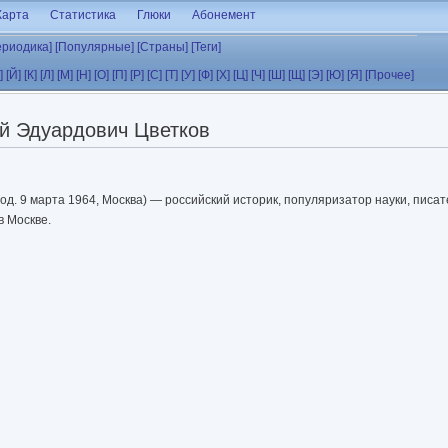
Карта
Статистика
Глюки
Абонемент
ериодика]
[Популярные]
[Страны]
[Теги]
]
[Й]
[К]
[Л]
[М]
[Н]
[О]
[П]
[Р]
[С]
[Т]
[У]
[Ф]
[Х]
[Ц]
[Ч]
[Ш]
[Щ]
[Э]
[Ю]
[Я]
[Прочее]
й Эдуардович Цветков
од. 9 марта 1964, Москва) — российский историк, популяризатор науки, писа
 Москве.