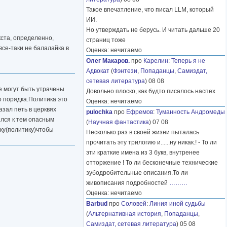
Такое впечатление, что писал LLM, который
ИИ.
Но утверждать не берусь. И читать дальше 20
кста, определенно,
страниц тоже
все-таки не балалайка в
Оценка: нечитаемо
Олег Макаров.
про
Карелин
:
Теперь я не
Адвокат
(
Фэнтези
,
Попаданцы
,
Самиздат,
сетевая литература
) 08 08
 могут быть утрачены
Довольно плоско, как будто писалось наспех
о порядка.Политика это
Оценка: нечитаемо
азал петь в церквях
pulochka
про
Ефремов
:
Туманность Андромеды
ился к тем опасным
(
Научная фантастика
) 07 08
ку(политику)чтобы
Несколько раз в своей жизни пыталась
прочитать эту трилогию и......ну никак.! - То ли
эти краткие имена из 3 букв, внутренее
отторжение ! То ли бесконечные технические
зубодробительные описания.То ли
живописания подробностей
………
Оценка: нечитаемо
Barbud
про
Соловей
:
Линия иной судьбы
(
Альтернативная история
,
Попаданцы
,
Самиздат, сетевая литература
) 05 08