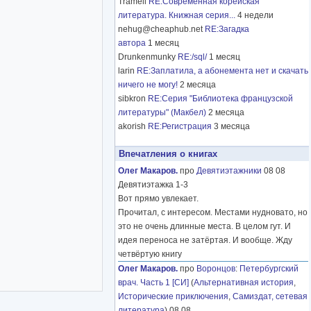
Tramell
RE:Современная корейская
литература. Книжная серия...
4 недели
nehug@cheaphub.net
RE:Загадка
автора
1 месяц
Drunkenmunky
RE:/sql/
1 месяц
larin
RE:Заплатила, а абонемента нет и скачать
ничего не могу!
2 месяца
sibkron
RE:Серия "Библиотека французской
литературы" (Макбел)
2 месяца
akorish
RE:Регистрация
3 месяца
Впечатления о книгах
Олег Макаров.
про
Девятиэтажники
08 08
Девятиэтажка 1-3
Вот прямо увлекает.
Прочитал, с интересом. Местами нудновато, но
это не очень длинные места. В целом гут. И
идея переноса не затёртая. И вообще. Жду
четвёртую книгу
Олег Макаров.
про
Воронцов
:
Петербургский
врач. Часть 1 [СИ]
(
Альтернативная история
,
Исторические приключения
,
Самиздат, сетевая
литература
) 08 08