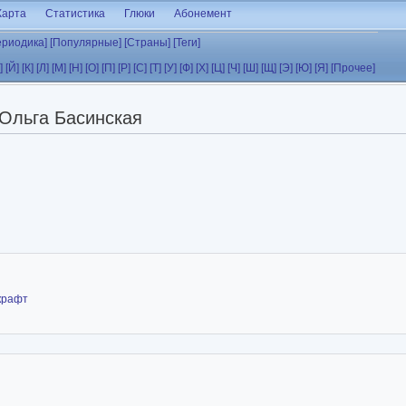
Карта
Статистика
Глюки
Абонемент
ериодика]
[Популярные]
[Страны]
[Теги]
]
[Й]
[К]
[Л]
[М]
[Н]
[О]
[П]
[Р]
[С]
[Т]
[У]
[Ф]
[Х]
[Ц]
[Ч]
[Ш]
[Щ]
[Э]
[Ю]
[Я]
[Прочее]
Ольга Басинская
крафт