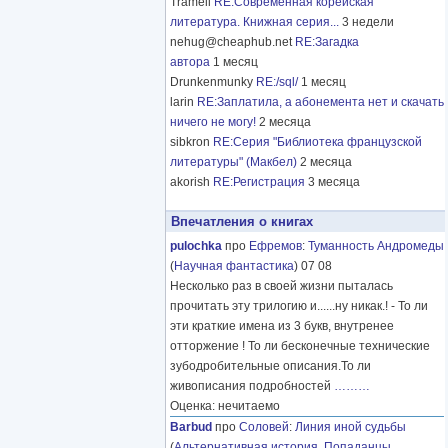
Tramell
RE:Современная корейская
литература. Книжная серия...
3 недели
nehug@cheaphub.net
RE:Загадка
автора
1 месяц
Drunkenmunky
RE:/sql/
1 месяц
larin
RE:Заплатила, а абонемента нет и скачать
ничего не могу!
2 месяца
sibkron
RE:Серия "Библиотека французской
литературы" (Макбел)
2 месяца
akorish
RE:Регистрация
3 месяца
Впечатления о книгах
pulochka
про
Ефремов
:
Туманность Андромеды
(
Научная фантастика
) 07 08
Несколько раз в своей жизни пыталась
прочитать эту трилогию и......ну никак.! - То ли
эти краткие имена из 3 букв, внутренее
отторжение ! То ли бесконечные технические
зубодробительные описания.То ли
живописания подробностей
………
Оценка: нечитаемо
Barbud
про
Соловей
:
Линия иной судьбы
(
Альтернативная история
,
Попаданцы
,