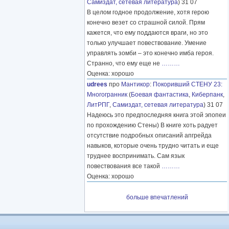
Самиздат, сетевая литература
) 31 07
В целом годное продолжение, хотя герою
конечно везет со страшной силой. Прям
кажется, что ему поддаются враги, но это
только улучшает повествование. Умение
управлять зомби – это конечно имба героя.
Странно, что ему еще не
………
Оценка: хорошо
udrees
про
Мантикор
:
Покоривший СТЕНУ 23:
Многогранник
(
Боевая фантастика
,
Киберпанк
,
ЛитРПГ
,
Самиздат, сетевая литература
) 31 07
Надеюсь это предпоследняя книга этой эпопеи
по прохождению Стены) В книге хоть радует
отсутствие подробных описаний апгрейда
навыков, которые очень трудно читать и еще
труднее воспринимать. Сам язык
повествования все такой
………
Оценка: хорошо
больше впечатлений