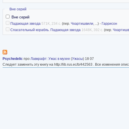
Скрыть
Вне серий
Вне серий
Падающая звезда
571K, 234 с.
(пер.
Чхартишвили
, ...) -
Гаррисон
Спасательный корабль. Падающая звезда
1648K, 392 с.
(пер.
Чхартиш
Psychedelic
про
Лавкрафт
:
Ужас в музее
(
Ужасы
) 18 07
Следует заменить эту книгу на http://lib.rus.ec/b/442563 . Все изменения опи