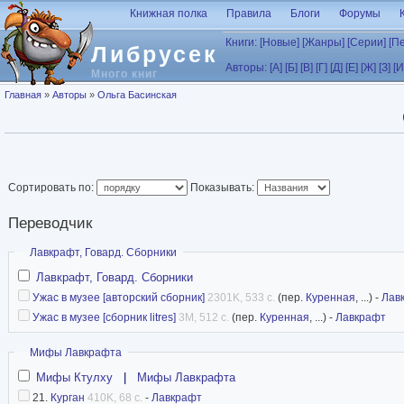
Перейти к основному содержанию
Книжная полка
Правила
Блоги
Форумы
Книги:
[Новые]
[Жанры]
[Серии]
[П
Либрусек
Авторы:
[А]
[Б]
[В]
[Г]
[Д]
[Е]
[Ж]
[З]
[И
Много книг
Вы здесь
Главная
»
Авторы
»
Ольга Басинская
Сортировать по:
Показывать:
Переводчик
Скрыть
Лавкрафт, Говард. Сборники
Лавкрафт, Говард. Сборники
Ужас в музее [авторский сборник]
2301K, 533 с.
(пер.
Куренная
, ...) -
Лав
Ужас в музее [сборник litres]
3M, 512 с.
(пер.
Куренная
, ...) -
Лавкрафт
Скрыть
Мифы Лавкрафта
Мифы Ктулху
|
Мифы Лавкрафта
21.
Курган
410K, 68 с.
-
Лавкрафт