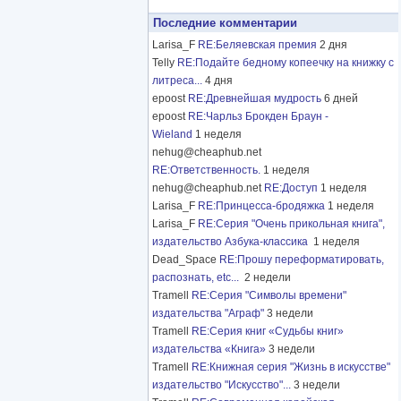
Последние комментарии
Larisa_F
RE:Беляевская премия
2 дня
Telly
RE:Подайте бедному копеечку на книжку с
литреса...
4 дня
epoost
RE:Древнейшая мудрость
6 дней
epoost
RE:Чарльз Брокден Браун -
Wieland
1 неделя
nehug@cheaphub.net
RE:Ответственность.
1 неделя
nehug@cheaphub.net
RE:Доступ
1 неделя
Larisa_F
RE:Принцесса-бродяжка
1 неделя
Larisa_F
RE:Серия "Очень прикольная книга",
издательство Азбука-классика
1 неделя
Dead_Space
RE:Прошу переформатировать,
распознать, etc...
2 недели
Tramell
RE:Серия "Символы времени"
издательства "Аграф"
3 недели
Tramell
RE:Серия книг «Судьбы книг»
издательства «Книга»
3 недели
Tramell
RE:Книжная серия "Жизнь в искусстве"
издательство "Искусство"...
3 недели