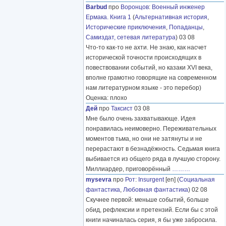
Barbud
про
Воронцов
:
Военный инженер
Ермака. Книга 1
(
Альтернативная история
,
Исторические приключения
,
Попаданцы
,
Самиздат, сетевая литература
) 03 08
Что-то как-то не ахти. Не знаю, как насчет
исторической точности происходящих в
повествовании событий, но казаки XVI века,
вполне грамотно говорящие на современном
нам литературном языке - это перебор)
Оценка: плохо
Дей
про
Таксист
03 08
Мне было очень захватывающе. Идея
понравилась неимоверно. Переживательных
моментов тьма, но они не затянуты и не
перерастают в безнадёжность. Седьмая книга
выбивается из общего ряда в лучшую сторону.
Миллиардер, приговорённый
………
mysevra
про
Рот
:
Insurgent
[en] (
Социальная
фантастика
,
Любовная фантастика
) 02 08
Скучнее первой: меньше событий, больше
обид, рефлексии и претензий. Если бы с этой
книги начиналась серия, я бы уже забросила.