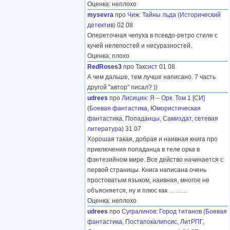
Оценка: неплохо
mysevra
про
Чиж
:
Тайны льда
(
Исторический
детектив
) 02 08
Опереточная чепуха в псевдо-ретро стиле с
кучей нелепостей и несуразностей.
Оценка: плохо
RedRoses3
про
Таксист
01 08
А чем дальше, тем лучше написано. 7 часть
другой "автор" писал? ))
udrees
про
Лисицин
:
Я – Орк. Том 1 [СИ]
(
Боевая фантастика
,
Юмористическая
фантастика
,
Попаданцы
,
Самиздат, сетевая
литература
) 31 07
Хорошая такая, добрая и наивная книга про
приключения попаданца в теле орка в
фэнтезийном мире. Все действо начинается с
первой страницы. Книга написана очень
простоватым языком, наивная, многое не
объясняется, ну и плюс как
………
Оценка: неплохо
udrees
про
Сугралинов
:
Город титанов
(
Боевая
фантастика
,
Постапокалипсис
,
ЛитРПГ
,