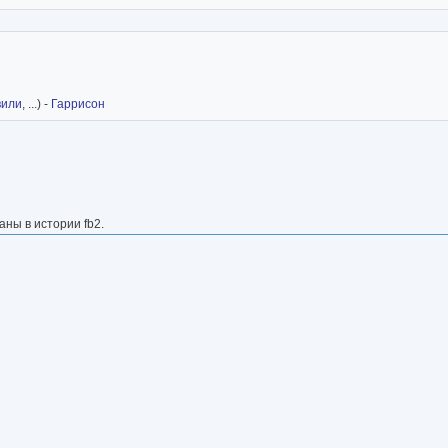
вили
, ...) -
Гаррисон
саны в истории fb2.