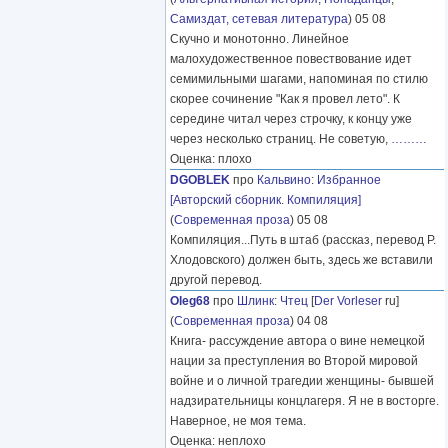
Самиздат, сетевая литература
) 05 08
Скучно и монотонно. Линейное
малохудожественное повествование идет
семимильными шагами, напоминая по стилю
скорее сочинение "Как я провел лето". К
середине читал через строчку, к концу уже
через несколько страниц. Не советую,
………
Оценка: плохо
DGOBLEK
про
Кальвино
:
Избранное
[Авторский сборник. Компиляция]
(
Современная проза
) 05 08
Компиляция...Путь в штаб (рассказ, перевод Р.
Хлодовского) должен быть, здесь же вставили
другой перевод.
Oleg68
про
Шлинк
:
Чтец
[
Der Vorleser
ru]
(
Современная проза
) 04 08
Книга- рассуждение автора о вине немецкой
нации за преступления во Второй мировой
войне и о личной трагедии женщины- бывшей
надзирательницы концлагеря. Я не в восторге.
Наверное, не моя тема.
Оценка: неплохо