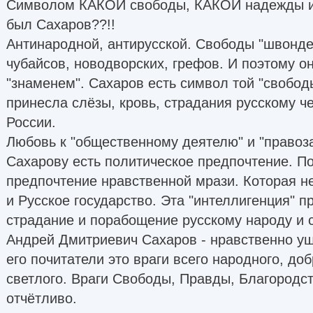
Символом КАКОЙ свободы, КАКОЙ надежды и
был Сахаров??!!
Антинародной, антирусской. Свободы "швонд
чубайсов, новодворских, грефов. И поэтому он
"знаменем". Сахаров есть символ той "свободы
принесла слёзы, кровь, страдания русскому ч
России.
Любовь к "общественному деятелю" и "право
Сахарову есть политическое предпочтение. П
предпочтение нравственной мрази. Которая н
и Русское государство. Эта "интеллигенция" п
страдание и порабощение русскому народу и 
Андрей Дмитриевич Сахаров - нравственно ущ
его почитатели это враги всего народного, доб
светлого. Враги Свободы, Правды, Благородст
отчётливо.