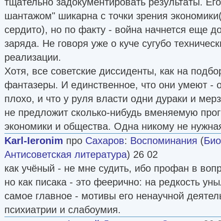
тщательно задокументировать результаты. Ег
шантажом" шикарна с точки зрения экономики(
сердито), но по факту - война начнется еще д
заряда. Не говоря уже о куче сугубо техничес
реализации.
Хотя, все советские диссиденты, как на подбо
фантазеры. И единственное, что они умеют - о
плохо, и что у руля власти одни дураки и мер
не предложит сколько-нибудь вменяемую про
экономики и общества. Одна никому не нужна
Karl-Ieronim
про
Сахаров
:
Воспоминания
(
Био
Антисоветская литература
) 26 02
как учёный - не мне судить, ибо профан в воп
но как писака - это феерично: на редкость ун
самое главное - мотивы его ненаучной деятел
психиатрии и слабоумия.