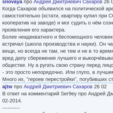
snovaya
про
Андрей Дмитриевич Сахаров
26 
Когда Сахаров объявился на политической аре
самостоятельно (кстати, квартиру купил при С
кооператив на заводе) и мог судить о нём соз
проявления его характера.
Более неадекватного и беспомощного человека
встречал (школа производства и науки). Он ч
вещи, но всегда не там, не тем и не в то врем
вред делу сбережения лучшего и выкорчёвыва
обществе. Ну а ругать свою страну перед лиц
- это просто непорядочно. Или глупо, в лучше
Много их, "героев перестройки", погубивших ст
ajtw
про
Андрей Дмитриевич Сахаров
26 02
В ответ на комментарий Ser9ey про Андрей Д
02-2014.
----------