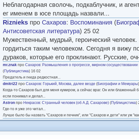
Неблагодарная сволочь, подкаблучник, и аген
ег именем в юсе площадь назвали...
Riznieks
про
Сахаров
:
Воспоминания
(
Биогра
Антисоветская литература
) 25 02
Мужественный, мудрый, героический человек.
гордиться таким человеком. Сегодня я вижу п
дураков, которые его проклинают. Русские, очн
mr.znak
про
Сахаров
:
Размышления о прогрессе, мирном сосуществовании 
(
Публицистика
) 16 02
Предатель и гнида редкостная...
dmitri22
про
Сахаров
:
Горький, Москва, далее везде
(
Биографии и Мемуары
Когда-то Сахаров был для меня кумиром, а сейчас враг. Он или блаженный бы
если понимал и делал...
Astron
про
Некрасов
:
Странный человек (об А.Д. Сахарове)
(
Публицистика
)
Где-то я уже это читал...
Лучше было бы назвать "Сахаров и печник", или "Сахаров и дети" или уж "к