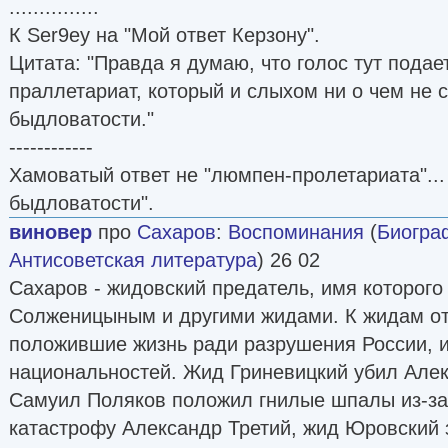
...............
К Ser9ey на "Мой ответ Керзону".
Цитата: "Правда я думаю, что голос тут пода
праллетариат, который и слыхом ни о чем не 
быдловатости."
------------
Хамоватый ответ не "люмпен-пролетариата"...
быдловатости".
виновер
про
Сахаров
:
Воспоминания
(
Биогра
Антисоветская литература
) 26 02
Сахаров - жидовский предатель, имя которого
Солженицыным и другими жидами. К жидам от
положившие жизнь ради разрушения России, и
национальностей. Жид Гриневицкий убил Алек
Самуил Поляков положил гнилые шпалы из-за 
катастрофу Александр Третий, жид Юровский 