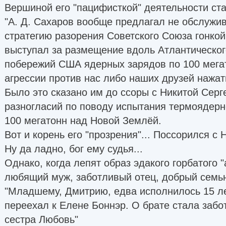
Вершиной его "пацифисткой" деятельности ст
"А. Д. Сахаров вообще предлагал не обслужи
стратегию разорения Советского Союза гонко
выступал за размещение вдоль Атлантическог
побережий США ядерных зарядов по 100 мега
агрессии против нас либо наших друзей нажат
Было это сказано им до ссоры с Никитой Серге
разногласий по поводу испытания термоядер
100 мегатонн над Новой Землёй.
Вот и корень его "прозрения"... Поссорился с 
Ну да ладно, бог ему судья...
Однако, когда лепят образ эдакого горбатого "
любящий муж, заботливый отец, добрый семьн
"Младшему, Дмитрию, едва исполнилось 15 ле
переехал к Елене Боннэр. О брате стала забо
сестра Любовь"