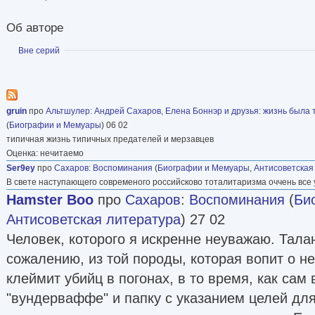
Об авторе
Показать
Вне серий
gruin
про
Альтшулер
:
Андрей Сахаров, Елена Боннэр и друзья: жизнь была т
(
Биографии и Мемуары
) 06 02
типичная жизнь типичных предателей и мерзавцев
Оценка: нечитаемо
Ser9ey
про
Сахаров
:
Воспоминания
(
Биографии и Мемуары
,
Антисоветская
В свете наступающего современого российсково тоталитаризма оччень все 
Hamster Boo
про
Сахаров
:
Воспоминания
(
Би
Антисоветская литература
) 27 02
Человек, которого я искренне неуважаю. Тала
сожалению, из той породы, которая вопит о н
клеймит убийц в погонах, в то время, как сам
"вундерваффе" и папку с указанием целей дл