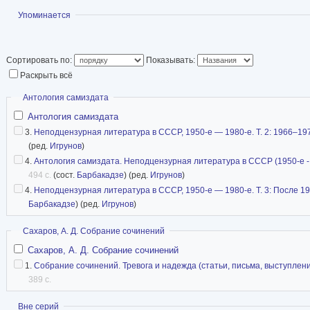
конституции Союза
Показать
Упоминается
Европы и Азии. Ла
премии мира за 197
правозащитную дея
Сортировать по:
Показывать:
Раскрыть всё
всех советских наг
Скрыть
Антология самиздата
году был выслан с женой Еленой Боннэр из Мо
Антология самиздата
Михаил Горбачёв разрешил Сахарову вернутьс
3.
Неподцензурная литература в СССР, 1950-е — 1980-е. Т. 2: 1966–19
что было расценено в мире как важная веха 
(ред.
Игрунов
)
борьбы с инакомыслием в СССР.
4.
Антология самиздата. Неподцензурная литература в СССР (1950-е - 1
494 с.
(сост.
Барбакадзе
) (ред.
Игрунов
)
Статья в Википедии
4.
Неподцензурная литература в СССР, 1950-е — 1980-е. Т. 3: После 19
Барбакадзе
) (ред.
Игрунов
)
Скрыть
Сахаров, А. Д. Собрание сочинений
Сахаров, А. Д. Собрание сочинений
1.
Собрание сочинений. Тревога и надежда (статьи, письма, выступлен
389 с.
Показать
Вне серий