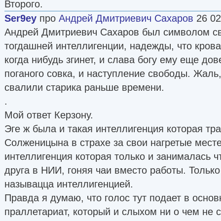
Второго.
Ser9ey
про
Андрей Дмитриевич Сахаров
26 02
Андрей Дмитриевич Сахаров был символом с
тогдашней интеллигенции, надежды, что крова
когда нибудь згинет, и слава богу ему еще до
поганого совка, и наступление свободы. Жаль
свалили старика раньше времени.
.
Мой ответ Керзону.
Эге ж была и такая интеллигенция которая тр
Солженицына в страхе за свои нагретые месте
интеллигенция которая только и занималась ч
друга в НИИ, гоняя чаи вместо работы. Только
называцца интеллигенцией.
Правда я думаю, что голос тут подает в осно
праллетариат, который и слыхом ни о чем не 