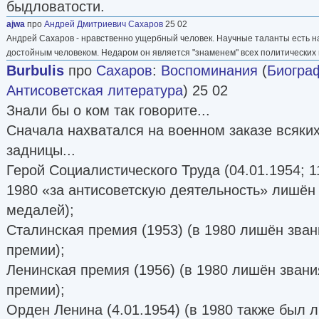
быдловатости.
ajwa
про
Андрей Дмитриевич Сахаров
25 02
Андрей Сахаров - нравственно ущербный человек. Научные таланты есть н
достойным человеком. Недаром он является "знаменем" всех политических
Burbulis
про
Сахаров
:
Воспоминания
(
Биогра
Антисоветская литература
) 25 02
Знали бы о ком так говорите...
Сначала нахватался на военном заказе всяки
задницы...
Герой Социалистического Труда (04.01.1954; 11
1980 «за антисоветскую деятельность» лишён 
медалей);
Сталинская премия (1953) (в 1980 лишён зван
премии);
Ленинская премия (1956) (в 1980 лишён звани
премии);
Орден Ленина (4.01.1954) (в 1980 также был 