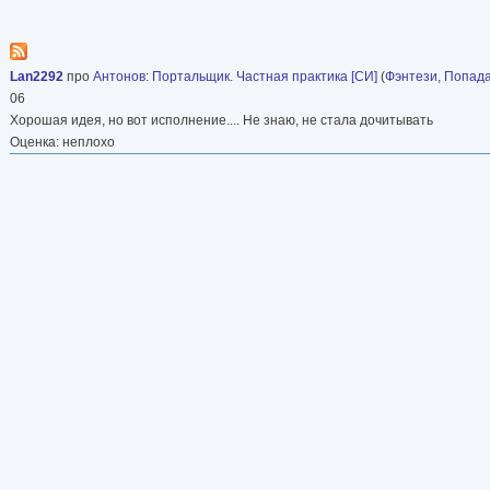
Lan2292
про
Антонов
:
Портальщик. Частная практика [СИ]
(
Фэнтези
,
Попад
06
Хорошая идея, но вот исполнение.... Не знаю, не стала дочитывать
Оценка: неплохо