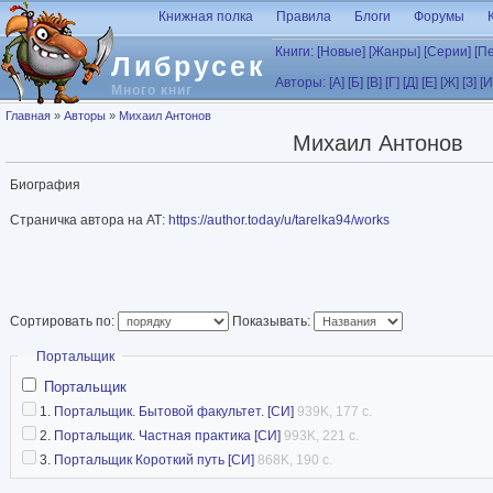
Перейти к основному содержанию
Книжная полка
Правила
Блоги
Форумы
Книги:
[Новые]
[Жанры]
[Серии]
[П
Либрусек
Авторы:
[А]
[Б]
[В]
[Г]
[Д]
[Е]
[Ж]
[З]
[И
Много книг
Вы здесь
Главная
»
Авторы
»
Михаил Антонов
Михаил Антонов
Биография
Страничка автора на АТ:
https://author.today/u/tarelka94/works
Сортировать по:
Показывать:
Скрыть
Портальщик
Портальщик
1.
Портальщик. Бытовой факультет. [СИ]
939K, 177 с.
2.
Портальщик. Частная практика [СИ]
993K, 221 с.
3.
Портальщик Короткий путь [СИ]
868K, 190 с.