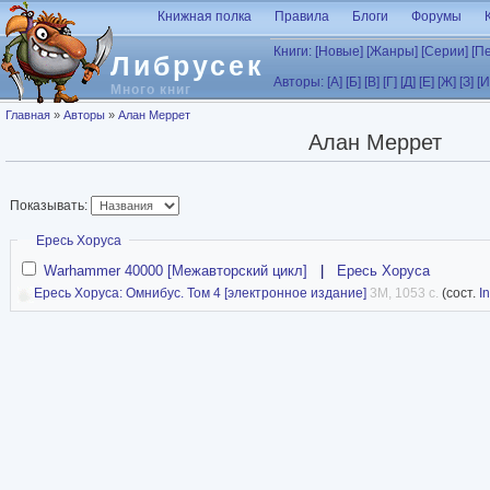
Перейти к основному содержанию
Книжная полка
Правила
Блоги
Форумы
Книги:
[Новые]
[Жанры]
[Серии]
[П
Либрусек
Авторы:
[А]
[Б]
[В]
[Г]
[Д]
[Е]
[Ж]
[З]
[И
Много книг
Вы здесь
Главная
»
Авторы
»
Алан Меррет
Алан Меррет
Показывать:
Скрыть
Ересь Хоруса
Warhammer 40000 [Межавторский цикл]
|
Ересь Хоруса
Ересь Хоруса: Омнибус. Том 4 [электронное издание]
3M, 1053 с.
(сост.
I