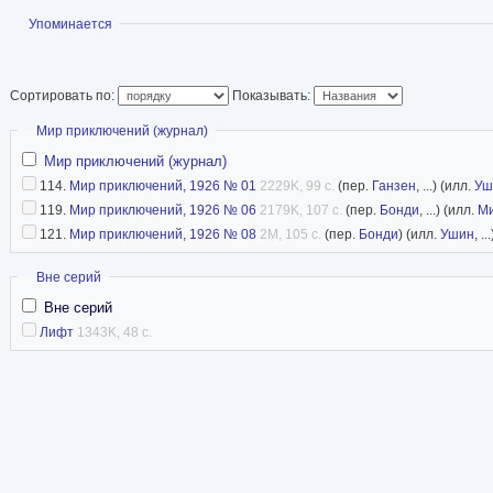
Показать
Упоминается
Сортировать по:
Показывать:
Скрыть
Мир приключений (журнал)
Мир приключений (журнал)
114.
Мир приключений, 1926 № 01
2229K, 99 с.
(пер.
Ганзен
, ...) (илл.
Уш
119.
Мир приключений, 1926 № 06
2179K, 107 с.
(пер.
Бонди
, ...) (илл.
М
121.
Мир приключений, 1926 № 08
2M, 105 с.
(пер.
Бонди
) (илл.
Ушин
, ...
Скрыть
Вне серий
Вне серий
Лифт
1343K, 48 с.