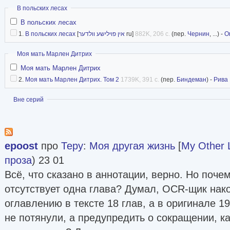
Скрыть
В польских лесах
В польских лесах
1.
В польских лесах
[
אין פוילישע וולדער
ru]
882K, 206 с.
(пер.
Чернин
, ...) -
О
Скрыть
Моя мать Марлен Дитрих
Моя мать Марлен Дитрих
2.
Моя мать Марлен Дитрих. Том 2
1739K, 391 с.
(пер.
Биндеман
) -
Рива
Показать
Вне серий
epoost
про
Теру
:
Моя другая жизнь
[
My Other L
проза
) 23 01
Всё, что сказано в аннотации, верно. Но поч
отсутствует одна глава? Думал, OCR-щик накос
оглавлению в тексте 18 глав, а в оригинале 1
не потянули, а предупредить о сокращении, ка