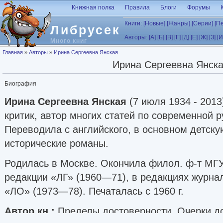
Перейти к основному содержанию
Книжная полка
Правила
Блоги
Форумы
Книги:
[Новые]
[Жанры]
[Серии]
[П
Либрусек
Авторы:
[А]
[Б]
[В]
[Г]
[Д]
[Е]
[Ж]
[З]
[И
Много книг
Вы здесь
Главная
»
Авторы
»
Ирина Сергеевна Янская
Ирина Сергеевна Янск
Биография
Ирина Сергеевна Янская
(7 июля 1934 - 201
критик, автор многих статей по современной р
Переводила с английского, в основном детску
исторические романы.
Родилась в Москве. Окончила филол. ф-т МГУ
редакции «ЛГ» (1960—71), в редакциях журна
«ЛО» (1973—78). Печаталась с 1960 г.
Автор кн.:
Пределы достоверности. Очерки до