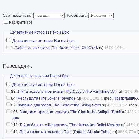
«Советский писатель», 1986. (совм. с В. Кар
статьи и рецензии в «ЛГ», в журналах: «ЛО»,
Сортировать по:
Показывать:
прозу с англ. яз. (П. Теру, М., Этвуд, И. Б. Зинг
Раскрыть всё
Член СЖ СССР, СП СССР (1977). Жена писат
Скрыть
Детективные истории Нэнси Дрю
Детективные истории Нэнси Дрю
1.
Тайна старых часов
[
The Secret of the Old Clock
ru]
487K, 101 с.
Переводчик
Скрыть
Детективные истории Нэнси Дрю
Детективные истории Нэнси Дрю
83.
Тайна подвенечной вуали
[
The Case of the Vanishing Veil
ru]
429K, 90 
84.
Месть шута
[
The Joker's Revenge
ru]
486K, 102 с.
(пер.
Предславич-А
87.
Ловушка для звезд
[
The Case of the Rising Stars
ru]
493K, 105 с.
(пер.
105.
Загадка старинного сундука
[
The Clue in the Antique Trunk
ru]
488K, 
Кин
110.
Тайна балета «Щелкунчик»
[
The Nutcracker Ballet Mystery
ru]
415K, 8
118.
Происшествие на озере Тахо
[
Trouble At Lake Tahoe
ru]
382K, 77 с.
(