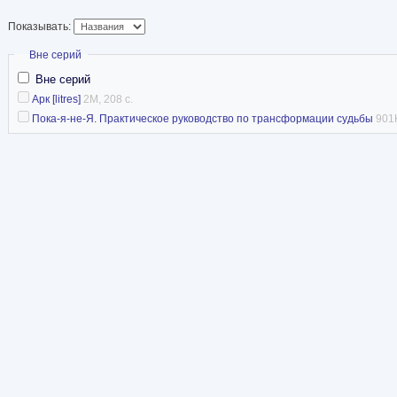
Показывать:
Скрыть
Вне серий
Вне серий
Арк [litres]
2M, 208 с.
Пока-я-не-Я. Практическое руководство по трансформации судьбы
901K