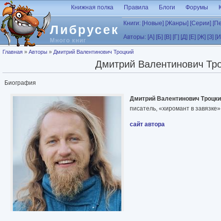
Перейти к основному содержанию
Книжная полка
Правила
Блоги
Форумы
Книги:
[Новые]
[Жанры]
[Серии]
[П
Либрусек
Авторы:
[А]
[Б]
[В]
[Г]
[Д]
[Е]
[Ж]
[З]
[И
Много книг
Вы здесь
Главная
»
Авторы
»
Дмитрий Валентинович Троцкий
Дмитрий Валентинович Тр
Биография
Дмитрий Валентинович Троцк
писатель, «хиромант в завязке»
сайт автора