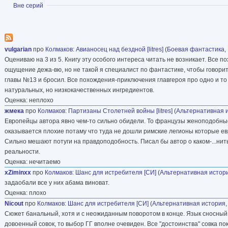
Показать
Вне серий
vulgarian
про
Колмаков
:
Авианосец над бездной [litres]
(
Боевая фантастика
,
Оцениваю на 3 из 5. Книгу эту особого интереса читать не возникает. Все
ощущение дежа-вю, но не такой я специалист по фантастике, чтобы говорит
главы №13 и бросил. Все похождения-приключения главгероя про одно и то
натуральных, но низкокачественных ингредиентов.
Оценка: неплохо
жмека
про
Колмаков
:
Партизаны Столетней войны [litres]
(
Альтернативная 
Европейцы автора явно чем-то сильно обидели. То французы женоподобные и
оказывается плохие потаму что туда не дошли римские легионы которые е
Сильно мешают потуги на правдоподобность. Писал бы автор о каком-...нить
реальности.
Оценка: нечитаемо
xZiminxx
про
Колмаков
:
Шанс для истребителя [CИ]
(
Альтернативная истор
задаобали все у них абама виноват.
Оценка: плохо
Nicout
про
Колмаков
:
Шанс для истребителя [CИ]
(
Альтернативная история
Сюжет банальный, хотя и с неожиданным поворотом в конце. Язык сносный, 
довоенный совок, то выбор ГГ вполне очевиден. Все "достоинства" совка п