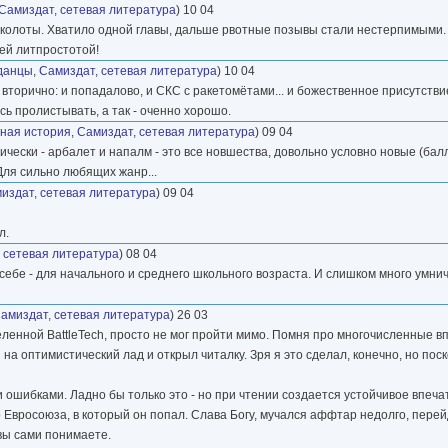
Самиздат, сетевая литература
) 10 04
олоты. Хватило одной главы, дальше рвотные позывы стали нестерпимыми. Т
оей литпростотой!
данцы
,
Самиздат, сетевая литература
) 10 04
торично: и попадалово, и СКС с ракетомётами... и божественное присутствие.
 пролистывать, а так - оченно хорошо.
ная история
,
Самиздат, сетевая литература
) 09 04
чески - арбалет и напалм - это все новшества, довольно условно новые (балл
Для сильно любящих жанр...
издат, сетевая литература
) 09 04
л.
 сетевая литература
) 08 04
 себе - для начального и среднего школьного возраста. И слишком много умни
амиздат, сетевая литература
) 26 03
селенной BattleTech, просто не мог пройти мимо. Помня про многочисленные 
а оптимистический лад и открыл читалку. Зря я это сделал, конечно, но поск
 ошибками. Ладно бы только это - но при чтении создается устойчивое впеча
 Евросоюза, в который он попал. Слава Богу, мучался аффтар недолго, пере
 вы сами понимаете.