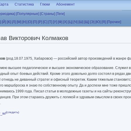
Карта
Статистика
Глюки
Абонемент
ериодика]
[Популярные]
[Страны]
[Теги]
]
[Й]
[К]
[Л]
[М]
[Н]
[О]
[П]
[Р]
[С]
[Т]
[У]
[Ф]
[Х]
[Ц]
[Ч]
[Ш]
[Щ]
[Э]
[Ю]
[Я]
[Прочее]
ав Викторович Колмаков
ков
(род.18.07.1975, Хабаровск) — российский автор произведений в жанре ф
мею высшее педагогическое и высшее экономическое образование. Служил в
идный опыт боевых действий. Кроме этого довольно долго состоял в рядах д
Я отнюдь не диванный стратег и офисный теоретик. Каким тяжелым становитс
го маршброска я знаю по собственному опыту. Да и доспехи мне тоже пришло
нимаюсь 1999 года. Писал статьи в молодежные газеты и на сайты реконстру
анцев. При этом стараюсь дружить с логикой и здравым смыслом в своих про
.
(следить)
w_w/