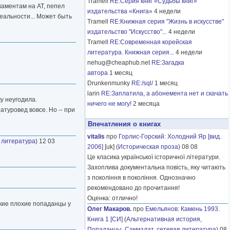
Tramell
RE:Серия книг «Судьбы книг»
каментам на АТ, пепел
издательства «Книга»
4 недели
реальности... Может быть
Tramell
RE:Книжная серия "Жизнь в искусстве"
издательство "Искусство"...
4 недели
Tramell
RE:Современная корейская
литература. Книжная серия...
4 недели
nehug@cheaphub.net
RE:Загадка
автора
1 месяц
Drunkenmunky
RE:/sql/
1 месяц
larin
RE:Заплатила, а абонемента нет и скачать
му неугодила.
ничего не могу!
2 месяца
атуровед вовсе. Но -- при
Впечатления о книгах
vitalis
про
Горлис-Горский
:
Холодний Яр [вид.
 литература
) 12 03
2006]
[uk] (
Историческая проза
) 08 08
Це класика української історичної літератури.
Захоплива документальна повість, яку читають
з покоління в покоління. Однозначно
рекомендовано до прочитання!
Оценка: отлично!
акие плохие попаданцы у
Олег Макаров.
про
Емельянов
:
Камень 1993.
Книга 1 [СИ]
(
Альтернативная история
,
Попаданцы
,
Самиздат, сетевая литература
) 08