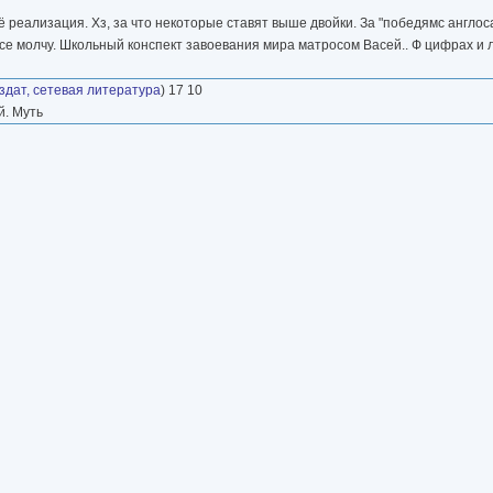
ё реализация. Хз, за что некоторые ставят выше двойки. За "победямс англос
е молчу. Школьный конспект завоевания мира матросом Васей.. Ф цифрах и л
дат, сетевая литература
) 17 10
й. Муть