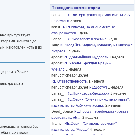
Последние комментарии
Larisa_F
RE:Литературная премия имени И.А.
Ефремова
3 часа
konst1
RE:Оплатил, но абонемент не
отображается
1 день
янно присутствует
Larisa_F
RE:Беляевская премия
3 дня
авторами. Дочитал до
Telly
RE:Подайте бедному копеечку на книжку с
й, изготовлен хоть и из
литреса...
5 дней
epoost
RE:Древнейшая мудрость
1 неделя
epoost
RE:Чарльз Брокден Браун -
Wieland
1 неделя
 дороги в России
nehug@cheaphub.net
RE:Ответственность.
1 неделя
чень далеко от
nehug@cheaphub.net
RE:Доступ
1 неделя
Larisa_F
RE:Принцесса-бродяжка
1 неделя
Larisa_F
RE:Серия "Очень прикольная книга",
издательство Азбука-классика
2 недели
Dead_Space
RE:Прошу переформатировать,
распознать, etc...
2 недели
Tramell
RE:Серия "Символы времени"
им кровавым говном был
издательства "Аграф"
4 недели
в обычных людей.