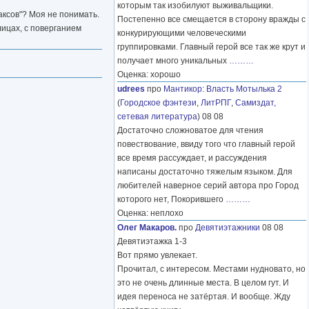
которым так изобилуют выживальщики.
аксов"? Моя не понимать.
Постепенно все смещается в сторону вражды с
ицах, с поверганием
конкурирующими человеческими
группировками. Главный герой все так же крут и
получает много уникальных
………
Оценка: хорошо
udrees
про
Мантикор
:
Власть Мотылька 2
(
Городское фэнтези
,
ЛитРПГ
,
Самиздат,
сетевая литература
) 08 08
Достаточно сложноватое для чтения
повествование, ввиду того что главный герой
все время рассуждает, и рассуждения
написаны достаточно тяжелым языком. Для
любителей наверное серий автора про Город
которого нет, Покорившего
………
Оценка: неплохо
Олег Макаров.
про
Девятиэтажники
08 08
Девятиэтажка 1-3
Вот прямо увлекает.
Прочитал, с интересом. Местами нудновато, но
это не очень длинные места. В целом гут. И
идея переноса не затёртая. И вообще. Жду