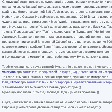
Следующий этап - нет, это не супернагибаторство, рояли и плюшки (они для
описании своих баталий пользоваться кривым русским переводом книжек из 
крайне далёкие от вселенной BattleTech, и, соответственно, допускали мног
Нефритового Сокола). Но сейчас это не оправдание - 2019-й год на дворе, о
чудила-афтар играл в игры серии MechWarrior - с названиями роботов у него
него Nova (да-да, просто "Нова"), хотя сфероиды называли его Блэк Хок. Т
то есть "Призыватель", или "Тор" по-сфероидски) и "Вурдалаке" (Hellbringe
Лаптевых. Баран так и не понял клановых взаимоотношений, не понял клан
противостоянии со всей Внутренней Сферой (а это где-то соотношение 500
советскую армию и крейсер "Варяг" (напомню позорный путь этого крейсера
командой, потом поднят японцами, потом снова куплен русскими, немного по
и был распилен на металл) и нашел себе подружку. Ну, по сеньке и шапка.
-
Требую издания сего труда в мягкой бумаге, ибо в поход, где нет биотуалетов
valeryma
про
Колмаков
:
Победителей не судят [СИ]
(
Альтернативная истор
Так себе. Унылая книжонка. Пресная, картонная, скучная и не интересная.
Den_Klimov
про
Колмаков
:
Тень Перл-Харбора [СИ]
(
Альтернативная истор
У Ямамото-моряка бить англосаксов не дрогнет рука. ;)
Рукалицо, попачлен.. Это пздц господа! Пздц и унылая скукотень. ))
Скука, невежество и наивняк зашкаливают. И набор нелепиц в голове автора
Впрочем, у него строгие двойные стандарты. И он их чётко блюдёт. ;)