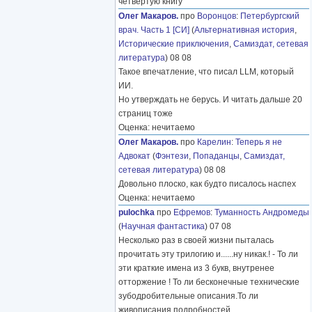
четвёртую книгу
Олег Макаров.
про
Воронцов
:
Петербургский
врач. Часть 1 [СИ]
(
Альтернативная история
,
Исторические приключения
,
Самиздат, сетевая
литература
) 08 08
Такое впечатление, что писал LLM, который
ИИ.
Но утверждать не берусь. И читать дальше 20
страниц тоже
Оценка: нечитаемо
Олег Макаров.
про
Карелин
:
Теперь я не
Адвокат
(
Фэнтези
,
Попаданцы
,
Самиздат,
сетевая литература
) 08 08
Довольно плоско, как будто писалось наспех
Оценка: нечитаемо
pulochka
про
Ефремов
:
Туманность Андромеды
(
Научная фантастика
) 07 08
Несколько раз в своей жизни пыталась
прочитать эту трилогию и......ну никак.! - То ли
эти краткие имена из 3 букв, внутренее
отторжение ! То ли бесконечные технические
зубодробительные описания.То ли
живописания подробностей
………