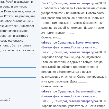
английский и вынужден в
ЛитРПГ
,
Самиздат, сетевая литература
) 08 08
я делали его люди,
Слабовато, слабовато. Повествование совсем
как Клан Кречета, хотя он
уж простенькое и примитивное. Нового почти
м. Кстати, не уверен, что
нет, разве что персонаж поперся в Японию и
 клановое обозначение у
теперь там описывает местный колорит. Ну
"Разрушителе" (Summoner,
конечно, из своей колокольни. Диалоги такие
безграничен как море
же примитивные
………
роваться и выжить в
Оценка: плохо
л свою маленькую
udrees
про
Сугралинов
:
Время охотников
е попал, был затоплен
(
Боевая фантастика
,
Постапокалипсис
,
 после чего сел на мель
ЛитРПГ
,
Самиздат, сетевая литература
) 08 08
Хорошее продолжение, годное, вдумчивое.
Главное, постоянно держит в тонусе, всегда
есть какой-то цейтнот, героев постоянно
подгоняют обстоятельства и новые
возникающие опасности. Сюжет не провисает,
и не дает заскучать. Даже
………
Оценка: отлично!
udrees
про
Сугралинов
:
Безымянный клан
(
Боевая фантастика
,
Постапокалипсис
,
ход.. )
ЛитРПГ
,
Самиздат, сетевая литература
) 08 08
Хорошо написано, увлекательно. Все в жанре,