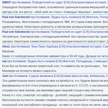
GMAP
про
Колмаков
:
Победителей не судят [СИ]
(
Альтернативная история
,
Очередное безграмотное говно, изложенное суконным языком вчерашней шк
афтару (см. его фото) - убей сибя ап стену с помощью "маузера", заебал св
Paul von Sokolovski
про
Колмаков
:
Трудно быть гномом [СИ]
(
Фэнтези
,
Попа
Понравилось. Фентезюшка с попаданцем из ЧВК. Из Сирии в мир магии. Всё в
удовольствием. Некоторые длинноты и авторские размышлизмы приходилось
Paul von Sokolovski
про
Колмаков
:
Победителей не судят [СИ]
(
Альтернатив
Читабельно. Альтернатива с попаданцем-воякой. Без прогрессорства, практи
однако). Некоторая схематичность героев и их деятельности присутствует. 
AlexL
про
Колмаков
:
Тень Перл-Харбора [СИ]
(
Альтернативная история
,
Сам
Махрово.
Какие-то запредельные японские авиамоторы в 39-40 годы. Дальше не чита
nej
про
Колмаков
:
Трудно быть гномом [СИ]
(
Фэнтези
,
Попаданцы
,
Самиздат,
Если БЫ не более-менее грамотный слог, то нифигга бы не дочитывал... Так
Минимум на четверть можно сократить.
Joel
про
Колмаков
:
Судьба мехвоина [СИ]
(
Боевая фантастика
,
Киберпанк
,
С
Эта удивительная книга попалась мне на флибусте, и я, будучи фанатом в
фанфикшена по Бэттлтех (переводные и авторов из б. СССР), я настроился н
отзывов на своё писево, как минимум один лишний отзыв я ему обеспечу.
Начну я с того, пожалуй, что аффтар - долбоёб, пишущий с грамматическими
Мухосранска пытается своими словами описать загадочный и странный мир
посконный слог российского попаданца - но мне от этого было не легче, как