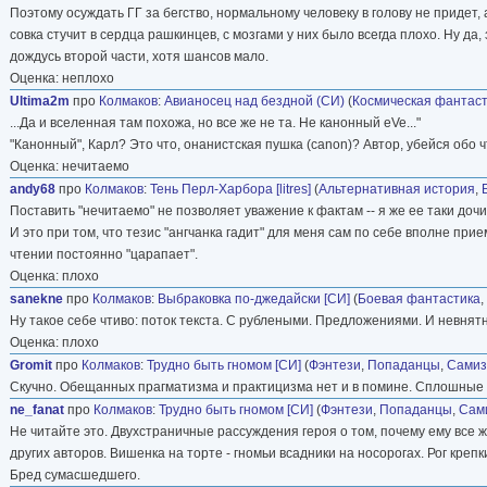
Поэтому осуждать ГГ за бегство, нормальному человеку в голову не придет,
совка стучит в сердца рашкинцев, с мозгами у них было всегда плохо. Ну да
дождусь второй части, хотя шансов мало.
Оценка: неплохо
Ultima2m
про
Колмаков
:
Авианосец над бездной (СИ)
(
Космическая фантас
...Да и вселенная там похожа, но все же не та. Не канонный eVe..."
"Канонный", Карл? Это что, онанистская пушка (canon)? Автор, убейся обо ч
Оценка: нечитаемо
andy68
про
Колмаков
:
Тень Перл-Харбора [litres]
(
Альтернативная история
,
Поставить "нечитаемо" не позволяет уважение к фактам -- я же ее таки дочи
И это при том, что тезис "ангчанка гадит" для меня сам по себе вполне прие
чтении постоянно "царапает".
Оценка: плохо
sanekne
про
Колмаков
:
Выбраковка по-джедайски [СИ]
(
Боевая фантастика
,
Ну такое себе чтиво: поток текста. С рублеными. Предложениями. И невня
Оценка: плохо
Gromit
про
Колмаков
:
Трудно быть гномом [СИ]
(
Фэнтези
,
Попаданцы
,
Самиз
Скучно. Обещанных прагматизма и практицизма нет и в помине. Сплошные 
ne_fanat
про
Колмаков
:
Трудно быть гномом [СИ]
(
Фэнтези
,
Попаданцы
,
Сами
Не читайте это. Двухстраничные рассуждения героя о том, почему ему все
других авторов. Вишенка на торте - гномьи всадники на носорогах. Рог креп
Бред сумасшедшего.