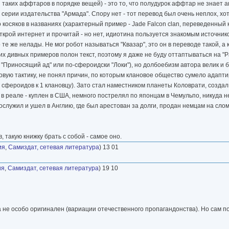
 таких аффтаров в порядке вещей) - это то, что полудурок аффтар не знает 
серии издательства "Армада". Спору нет - тот перевод был очень неплох, хот
о косяков в названиях (характерный пример - Jade Falcon clan, переведенный 
ткрой интернет и прочитай - но нет, идиотина пользуется знакомым источнико
 те же нелады. Не мог робот называться "Квазар", это он в переводе такой, а
аких дивных примеров полон текст, поэтому я даже не буду оттаптываться на 
r - "Приносящий ад" или по-сфероидски "Локи"), но долбоебизм автора велик и 
овую тактику, не понял причин, по которым клановое общество сумело адапти
 сфероидов к 1 клановцу). Зато стал наместником планеты Коловрати, созда
 в реале - куплен в США, немного пострелял по японцам в Чемульпо, никуда н
служил и ушел в Англию, где был арестован за долги, продан немцам на слом,
, такую книжку брать с собой - самое оно.
ия
,
Самиздат, сетевая литература
) 13 01
ия
,
Самиздат, сетевая литература
) 19 10
 не особо оригинален (вариации отечественного пропагандонства). Но сам под