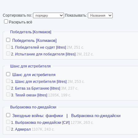
Сортировать по:
Показывать:
Раскрыть всё
Скрыть
Победитель [Колмаков]
Победитель [Колмаков]
1.
Победителей не судят [litres]
2M, 251 с.
2.
Испытание для победителя [litres]
2M, 212 с.
Скрыть
Шанс для истребителя
Шанс для истребителя
1.
Шанс для истребителя [litres]
2M, 253 с.
2.
Битва за Британию [litres]
3M, 237 с.
3.
Тихий океан [litres]
1285K, 199 с.
Скрыть
Выбраковка по-джедайски
Звездные войны: фанфики
|
Выбраковка по-джедайски
1.
Выбраковка по-джедайски [СИ]
1273K, 263 с.
2.
Адмирал
1107K, 243 с.