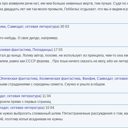
 а про коммуняк речи нет, им чем больше невинных жертв, тем лучше. Судя по 
, за двадцать лет им так мозги промыли, Геббельс отдыхает, что мы и видим в 
тика
,
Самиздат, сетевая литература
) 30 03
то-нибудь. О свое дилдо, например.
Боевая фантастика
,
Попаданцы
) 17 03
тал до конца. Логику автор, похоже, не использует из принципа, чем-то она е
млем, равно как СССР форева... Про язык ничего сказать не могу, ибо не литер
Эпическая фантастика
,
Космическая фантастика
,
Фанфик
,
Самиздат, сетевая
тными страданиями с середины сюжета. Скучно и уныло в общем.
дат, сетевая литература
) 11 04
рояли прямо с первых страниц.
здат, сетевая литература
) 10 04
 же нужно выбросить сломанный шлем. Пятистраничные рассуждения о том, к
кий, поэтому копья всадникам не нужны.