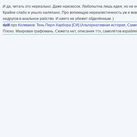
И да, читать это нереально. Даже наискосок. Любопытна лишь идея, но не е
Крайне слабо и уныло наляпано. Про вопиющую нереалистичность уж и вовс
недругов в анальное рабство. И никто не убежит обделённым. )
dalll
про
Колмаков
:
Тень Перл-Харбора [СИ]
(
Альтернативная история
,
Самиз
Плохо. Махровая графомань. Сюжета нет, описания ттх, самолётов корабле