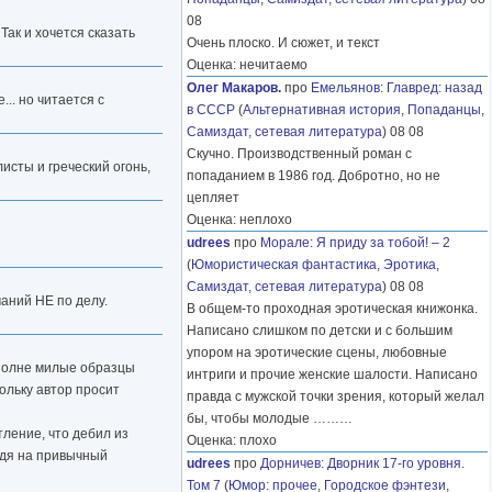
08
ак и хочется сказать
Очень плоско. И сюжет, и текст
Оценка: нечитаемо
Олег Макаров.
про
Емельянов
:
Главред: назад
.. но читается с
в СССР
(
Альтернативная история
,
Попаданцы
,
Самиздат, сетевая литература
) 08 08
Скучно. Производственный роман с
исты и греческий огонь,
попаданием в 1986 год. Добротно, но не
цепляет
Оценка: неплохо
udrees
про
Морале
:
Я приду за тобой! – 2
(
Юмористическая фантастика
,
Эротика
,
Самиздат, сетевая литература
) 08 08
чаний НЕ по делу.
В общем-то проходная эротическая книжонка.
Написано слишком по детски и с большим
упором на эротические сцены, любовные
вполне милые образцы
интриги и прочие женские шалости. Написано
ольку автор просит
правда с мужской точки зрения, который желал
бы, чтобы молодые
………
тление, что дебил из
Оценка: плохо
йдя на привычный
udrees
про
Дорничев
:
Дворник 17-го уровня.
Том 7
(
Юмор: прочее
,
Городское фэнтези
,