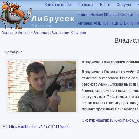
Перейти к основному содержанию
Книжная полка
Правила
Блоги
Форумы
Книги:
[Новые]
[Жанры]
[Серии]
[П
Либрусек
Авторы:
[А]
[Б]
[В]
[Г]
[Д]
[Е]
[Ж]
[З]
[И
Много книг
Вы здесь
Главная
»
Авторы
»
Владислав Викторович Колмаков
Владисл
Биография
Владислав Викторович Колма
Владислав Колмаков о себе:
И
ст.лейтенант запаса. Имею сол
реконструкции. Отсюда вывод! 
боевое снаряжение после долго
виртуальные. Писательством за
основном фантастику про попад
момент проживаю в г.Краснодар
СИ:
http://samlib.ru/k/kolmakow_
АТ:
https://author.today/u/rio19411/works