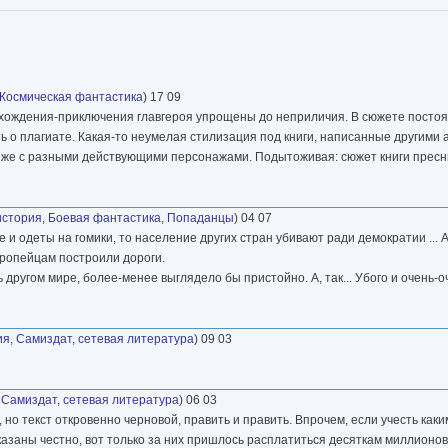
Космическая фантастика
) 17 09
 похождения-приключения главгероя упрощены до неприличия. В сюжете посто
ь о плагиате. Какая-то неумелая стилизация под книги, написанные другими 
 же с разными действующими персонажами. Подытоживая: сюжет книги пресны
история
,
Боевая фантастика
,
Попаданцы
) 04 07
 одеты на гомики, то население других стран убивают ради демократии ... А
вропейцам построили дороги.
 другом мире, более-менее выглядело бы пристойно. А, так... Убого и очень-о
ия
,
Самиздат, сетевая литература
) 09 03
,
Самиздат, сетевая литература
) 06 03
но текст откровенно черновой, править и править. Впрочем, если учесть как
оказаны честно, вот только за них пришлось расплатиться десяткам миллионо