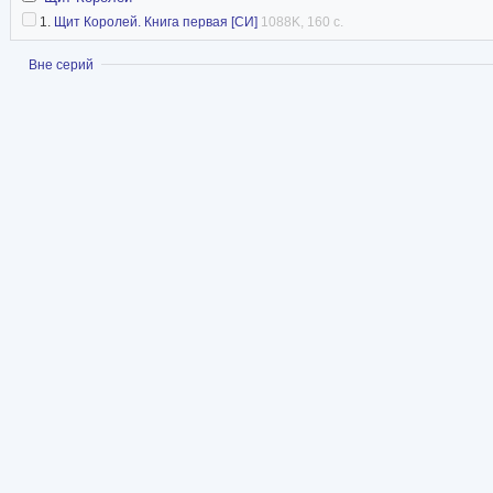
1.
Щит Королей. Книга первая [СИ]
1088K, 160 с.
Показать
Вне серий