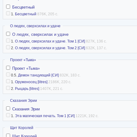
Бесцветный
1.
Бесцветный
876K, 205 с.
Скрыть
О людях, сверхсилах и удаче
О людях, сверхсилах и удаче
1.
О людях, сверхсилах и удаче. Том 1 [СИ]
827K, 136 с.
2.
О людях, сверхсилах и удаче. Том 2 [СИ]
632K, 137 с.
Скрыть
Проект «Тьма»
Проект «Тьма»
0.5.
Демон танцующий [СИ]
832K, 183 с.
1.
Оруженосец [litres]
2186K, 220 с.
2.
Рыцарь [litres]
1407K, 221 с.
Скрыть
Сказания Эрии
Сказания Эрии
1.
Эта магическая печать. Том 1 [СИ]
1221K, 192 с.
Скрыть
Щит Королей
Щит Королей