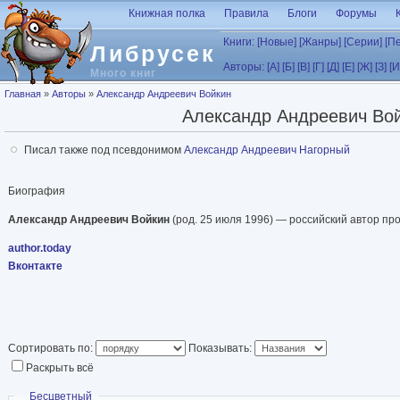
Перейти к основному содержанию
Книжная полка
Правила
Блоги
Форумы
Книги:
[Новые]
[Жанры]
[Серии]
[П
Либрусек
Авторы:
[А]
[Б]
[В]
[Г]
[Д]
[Е]
[Ж]
[З]
[И
Много книг
Вы здесь
Главная
»
Авторы
»
Александр Андреевич Войкин
Александр Андреевич Во
Писал также под псевдонимом
Александр Андреевич Нагорный
Биография
Александр Андреевич Войкин
(род. 25 июля 1996) — российский автор пр
author.today
Вконтакте
Сортировать по:
Показывать:
Раскрыть всё
Скрыть
Бесцветный