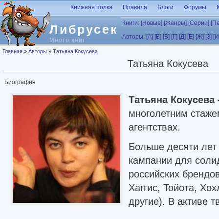
Перейти к основному содержанию
Книжная полка
Правила
Блоги
Форумы
Книги:
[Новые]
[Жанры]
[Серии]
[П
Либрусек
Авторы:
[А]
[Б]
[В]
[Г]
[Д]
[Е]
[Ж]
[З]
[И
Много книг
Вы здесь
Главная
»
Авторы
»
Татьяна Кокусева
Татьяна Кокусева
Биография
Татьяна Кокусева
многолетним стаже
агентствах.
Больше десяти лет
кампании для соли
российских брендов
Хаггис, Тойота, Хо
другие). В активе 
радио, тексты для б