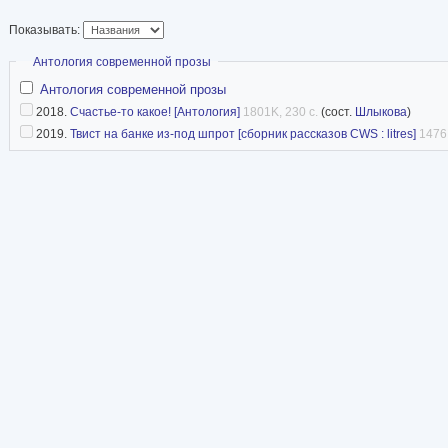
Работала с самыми разными заказчиками – от
Показывать:
продуктов до автомобилей премиум-класса, о
Скрыть
Антология современной прозы
бутиков.
Антология современной прозы
Кроме рекламы, Татьяна, филолог по образова
2018.
Счастье-то какое! [Антология]
1801K, 230 с.
(сост.
Шлыкова
)
русскому языку и литературе для подростков 
2019.
Твист на банке из-под шпрот [сборник рассказов CWS : litres]
1476K
рассказы.
В 2017 году рассказ «Две недели» получил сп
литературном конкурсе «Российской газеты».
в сборниках «Пашня», «Дама с собачкой», жу
источник