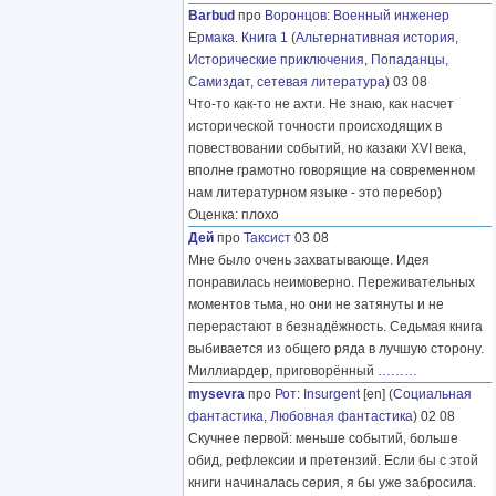
Barbud
про
Воронцов
:
Военный инженер
Ермака. Книга 1
(
Альтернативная история
,
Исторические приключения
,
Попаданцы
,
Самиздат, сетевая литература
) 03 08
Что-то как-то не ахти. Не знаю, как насчет
исторической точности происходящих в
повествовании событий, но казаки XVI века,
вполне грамотно говорящие на современном
нам литературном языке - это перебор)
Оценка: плохо
Дей
про
Таксист
03 08
Мне было очень захватывающе. Идея
понравилась неимоверно. Переживательных
моментов тьма, но они не затянуты и не
перерастают в безнадёжность. Седьмая книга
выбивается из общего ряда в лучшую сторону.
Миллиардер, приговорённый
………
mysevra
про
Рот
:
Insurgent
[en] (
Социальная
фантастика
,
Любовная фантастика
) 02 08
Скучнее первой: меньше событий, больше
обид, рефлексии и претензий. Если бы с этой
книги начиналась серия, я бы уже забросила.