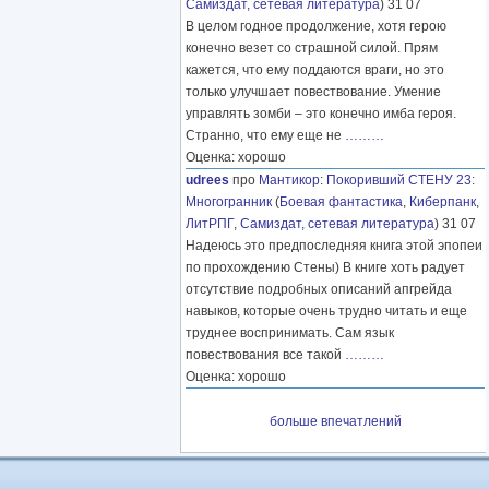
Самиздат, сетевая литература
) 31 07
В целом годное продолжение, хотя герою
конечно везет со страшной силой. Прям
кажется, что ему поддаются враги, но это
только улучшает повествование. Умение
управлять зомби – это конечно имба героя.
Странно, что ему еще не
………
Оценка: хорошо
udrees
про
Мантикор
:
Покоривший СТЕНУ 23:
Многогранник
(
Боевая фантастика
,
Киберпанк
,
ЛитРПГ
,
Самиздат, сетевая литература
) 31 07
Надеюсь это предпоследняя книга этой эпопеи
по прохождению Стены) В книге хоть радует
отсутствие подробных описаний апгрейда
навыков, которые очень трудно читать и еще
труднее воспринимать. Сам язык
повествования все такой
………
Оценка: хорошо
больше впечатлений