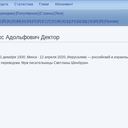
Карта
Статистика
Глюки
Абонемент
ериодика]
[Популярные]
[Страны]
[Теги]
]
[Й]
[К]
[Л]
[М]
[Н]
[О]
[П]
[Р]
[С]
[Т]
[У]
[Ф]
[Х]
[Ц]
[Ч]
[Ш]
[Щ]
[Э]
[Ю]
[Я]
[Прочее]
кс Адольфович Дектор
1 декабря 1930, Минск - 12 апреля 2020, Иерусалим) — российский и израиль
, переводчик. Муж писательницы Светланы Шенбрунн.