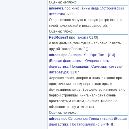
Оценка: неплохо
mysevra
про
Чиж
:
Тайны льда
(
Исторический
детектив
) 02 08
Опереточная чепуха в псевдо-ретро стиле с
кучей нелепостей и несуразностей.
Оценка: плохо
RedRoses3
про
Таксист
01 08
А чем дальше, тем лучше написано. 7 часть
другой "автор" писал? ))
udrees
про
Лисицин
:
Я – Орк. Том 1 [СИ]
(
Боевая фантастика
,
Юмористическая
фантастика
,
Попаданцы
,
Самиздат, сетевая
литература
) 31 07
Хорошая такая, добрая и наивная книга про
приключения попаданца в теле орка в
фэнтезийном мире. Все действо начинается с
первой страницы. Книга написана очень
простоватым языком, наивная, многое не
объясняется, ну и плюс как
………
Оценка: неплохо
udrees
про
Сугралинов
:
Город титанов
(
Боевая
фантастика
,
Постапокалипсис
,
ЛитРПГ
,