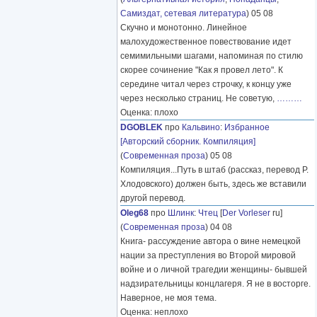
Самиздат, сетевая литература
) 05 08
Скучно и монотонно. Линейное
малохудожественное повествование идет
семимильными шагами, напоминая по стилю
скорее сочинение "Как я провел лето". К
середине читал через строчку, к концу уже
через несколько страниц. Не советую,
………
Оценка: плохо
DGOBLEK
про
Кальвино
:
Избранное
[Авторский сборник. Компиляция]
(
Современная проза
) 05 08
Компиляция...Путь в штаб (рассказ, перевод Р.
Хлодовского) должен быть, здесь же вставили
другой перевод.
Oleg68
про
Шлинк
:
Чтец
[
Der Vorleser
ru]
(
Современная проза
) 04 08
Книга- рассуждение автора о вине немецкой
нации за преступления во Второй мировой
войне и о личной трагедии женщины- бывшей
надзирательницы концлагеря. Я не в восторге.
Наверное, не моя тема.
Оценка: неплохо