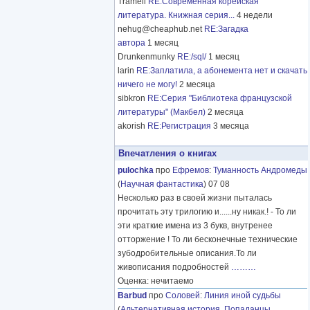
Tramell
RE:Современная корейская
литература. Книжная серия...
4 недели
nehug@cheaphub.net
RE:Загадка
автора
1 месяц
Drunkenmunky
RE:/sql/
1 месяц
larin
RE:Заплатила, а абонемента нет и скачать
ничего не могу!
2 месяца
sibkron
RE:Серия "Библиотека французской
литературы" (Макбел)
2 месяца
akorish
RE:Регистрация
3 месяца
Впечатления о книгах
pulochka
про
Ефремов
:
Туманность Андромеды
(
Научная фантастика
) 07 08
Несколько раз в своей жизни пыталась
прочитать эту трилогию и......ну никак.! - То ли
эти краткие имена из 3 букв, внутренее
отторжение ! То ли бесконечные технические
зубодробительные описания.То ли
живописания подробностей
………
Оценка: нечитаемо
Barbud
про
Соловей
:
Линия иной судьбы
(
Альтернативная история
,
Попаданцы
,