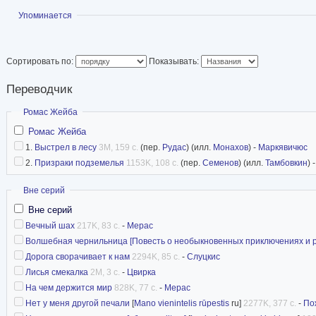
Показать
Упоминается
Сортировать по:
Показывать:
Переводчик
Скрыть
Ромас Жейба
Ромас Жейба
1.
Выстрел в лесу
3M, 159 с.
(пер.
Рудас
) (илл.
Монахов
) -
Маркявичюс
2.
Призраки подземелья
1153K, 108 с.
(пер.
Семенов
) (илл.
Тамбовкин
) 
Скрыть
Вне серий
Вне серий
Вечный шах
217K, 83 с.
-
Мерас
Волшебная чернильница [Повесть о необыкновенных приключениях и 
Дорога сворачивает к нам
2294K, 85 с.
-
Слуцкис
Лисья смекалка
2M, 3 с.
-
Цвирка
На чем держится мир
828K, 77 с.
-
Мерас
Нет у меня другой печали
[
Mano vienintelis rūpestis
ru]
2277K, 377 с.
-
По