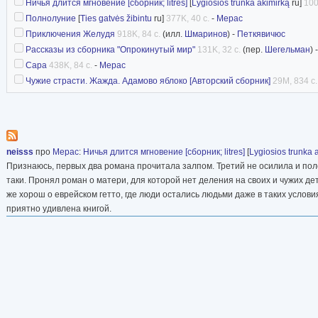
Ничья длится мгновение [сборник; litres]
[
Lygiosios trunka akimirką
ru]
100
Полнолуние
[
Ties gatvės žibintu
ru]
377K, 40 с.
-
Мерас
Приключения Желудя
918K, 84 с.
(илл.
Шмаринов
) -
Петкявичюс
Рассказы из сборника "Опрокинутый мир"
131K, 32 с.
(пер.
Шегельман
) 
Сара
438K, 84 с.
-
Мерас
Чужие страсти. Жажда. Адамово яблоко [Авторский сборник]
29M, 834 с.
neisss
про
Мерас
:
Ничья длится мгновение [сборник; litres]
[
Lygiosios trunka 
Признаюсь, первых два романа прочитала залпом. Третий не осилила и полов
таки. Пронял роман о матери, для которой нет деления на своих и чужих де
же хорош о еврейском гетто, где люди остались людьми даже в таких услови
приятно удивлена книгой.