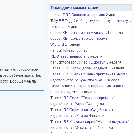
Последние комментарии
Larisa_F
RE:Беляевская премия
2 дня
Telly
RE:Подайте бедному копеечку на книжку с
литреса...
4 дня
epoost
RE:Древнейшая мудрость
1 неделя
epoost
RE:Чарльз Брокден Браун -
Wieland
1 неделя
nehug@cheaphub.net
RE:Ответственность.
1 неделя
nehug@cheaphub.net
RE:Доступ
1 неделя
Larisa_F
RE:Принцесса-бродяжка
1 неделя
к грится, история всё-
Larisa_F
RE:Серия "Очень прикольная книга",
 это ребёнок врага. Так
издательство Азбука-классика
1 неделя
елости. Вообщем была
Dead_Space
RE:Прошу переформатировать,
распознать, etc...
2 недели
Tramell
RE:Серия "Символы времени"
издательства "Аграф"
4 недели
Tramell
RE:Серия книг «Судьбы книг»
издательства «Книга»
4 недели
Tramell
RE:Книжная серия "Жизнь в искусстве"
издательство "Искусство"...
4 недели