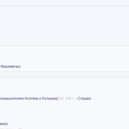
-
Маркявичюс
размышлениях Колобка и Колышка]
3M, 106 с.
-
Слуцкис
жера