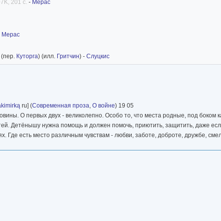
7K, 201 с.
-
Мерас
-
Мерас
(пер.
Куторга
) (илл.
Гритчин
) -
Слуцкис
akimirką
ru] (
Современная проза
,
О войне
) 19 05
ины. О первых двух - великолепно. Особо то, что места родные, под боком ка
тей. Детёнышу нужна помощь и должен помочь, приютить, защитить, даже если
ях. Где есть место различным чувствам - любви, заботе, доброте, дружбе, см