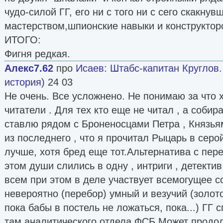
чудо-силой ГГ, его ни с того ни с сего скакну
мастерством,шпионские навыки и конструкторс
ИТОГО:
Фигня редкая.
Алекс7.62
про
Исаев
:
Штабс-капитан Круглов. 
история
) 24 03
Не очень. Все усложнено. Не понимаю за что
читатели . Для тех кто еще не читал , а собирае
ставлю рядом с Броненосцами Петра , Князья
из последнего , что я прочитал Рыцарь в серо
лучше, хотя бред еще тот.Альтернатива с пер
этом души слились в одну , интриги , детектив
всем при этом в деле участвует всемогущее со
невероятно (перебор) умный и везучий (золото
пока бабы в постель не ложаться, пока...) ГГ с
там аналитического отдела ФСБ.Может продол