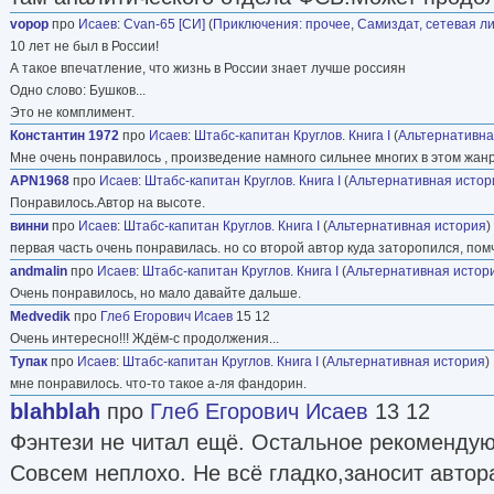
vopop
про
Исаев
:
Cvan-65 [СИ]
(
Приключения: прочее
,
Самиздат, сетевая л
10 лет не был в России!
А такое впечатление, что жизнь в России знает лучше россиян
Одно слово: Бушков...
Это не комплимент.
Константин 1972
про
Исаев
:
Штабс-капитан Круглов. Книга I
(
Альтернативна
Мне очень понравилось , произведение намного сильнее многих в этом жанр
APN1968
про
Исаев
:
Штабс-капитан Круглов. Книга I
(
Альтернативная истор
Понравилось.Автор на высоте.
винни
про
Исаев
:
Штабс-капитан Круглов. Книга I
(
Альтернативная история
)
первая часть очень понравилась. но со второй автор куда заторопился, помч
andmalin
про
Исаев
:
Штабс-капитан Круглов. Книга I
(
Альтернативная истор
Очень понравилось, но мало давайте дальше.
Medvedik
про
Глеб Егорович Исаев
15 12
Очень интересно!!! Ждём-с продолжения...
Тупак
про
Исаев
:
Штабс-капитан Круглов. Книга I
(
Альтернативная история
)
мне понравилось. что-то такое а-ля фандорин.
blahblah
про
Глеб Егорович Исаев
13 12
Фэнтези не читал ещё. Остальное рекоменду
Совсем неплохо. Не всё гладко,заносит автора