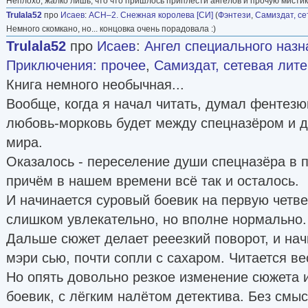
Неплохо, жалко лишь, что что пришлось приплести ангелов и прочую мистик
Trulala52
про
Исаев
:
АСН–2. Снежная королева [СИ]
(
Фэнтези
,
Самиздат, се
Немного скомкано, но... концовка очень порадовала :)
Trulala52
про
Исаев
:
Ангел специального назн
Приключения: прочее
,
Самиздат, сетевая лит
Книга немного необычная...
Вообще, когда я начал читать, думал фентезю
любовь-морковь будет между спецназёром и д
мира.
Оказалось - переселение души спецназёра в 
причём в нашем времени всё так и осталось.
И начинается суровый боевик на первую четвер
слишком увлекательно, но вполне нормально.
Дальше сюжет делает рееезкий поворот, и нач
мэри сью, почти сопли с сахаром. Читается в
Но опять довольно резкое изменение сюжета и
боевик, с лёгким налётом детектива. Без смыс