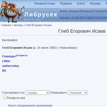
Перейти к основному содержанию
Книжная полка
Правила
Блоги
Форумы
Книги:
[Новые]
[Жанры]
[Серии]
[П
Либрусек
Авторы:
[А]
[Б]
[В]
[Г]
[Д]
[Е]
[Ж]
[З]
[И
Много книг
Вы здесь
Главная
»
Авторы
»
Глеб Егорович Исаев
Глеб Егорович Исаев
Биография
Глеб Егорович Исаев
(р. 14 июля 1965) г. Новосибирск
(следить)
Самиздат
LitNet
author.today
ВК
Сортировать по:
Показывать:
Раскрыть всё
Скрыть
Ангел специального назначения