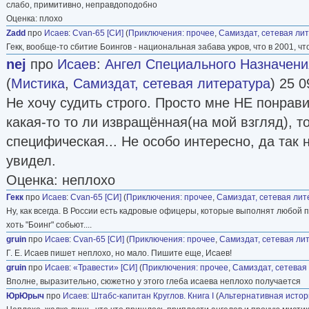
слабо, примитивно, неправдоподобно
Оценка: плохо
Zadd
про
Исаев
:
Cvan-65 [СИ]
(
Приключения: прочее
,
Самиздат, сетевая ли
Гекк, вообще-то сбитие Боингов - национальная забава укров, что в 2001, чт
nej
про
Исаев
:
Ангел Специального Назначени
(
Мистика
,
Самиздат, сетевая литература
) 25 0
Не хочу судить строго. Просто мне НЕ понрав
какая-то то ли извращённая(на мой взгляд), т
специфическая... Не особо интересно, да так
увидел.
Оценка: неплохо
Гекк
про
Исаев
:
Cvan-65 [СИ]
(
Приключения: прочее
,
Самиздат, сетевая лит
Ну, как всегда. В России есть кадровые офицеры, которые выполнят любой п
хоть "Боинг" собьют....
gruin
про
Исаев
:
Cvan-65 [СИ]
(
Приключения: прочее
,
Самиздат, сетевая ли
Г. Е. Исаев пишет неплохо, но мало. Пишите еще, Исаев!
gruin
про
Исаев
:
«Травести» [СИ]
(
Приключения: прочее
,
Самиздат, сетевая
Вполне, выразительно, сюжетно у этого глеба исаева неплохо получается
ЮрЮрыч
про
Исаев
:
Штабс-капитан Круглов. Книга I
(
Альтернативная истор