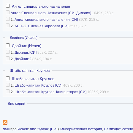
Ангел специального назначения
Ангел Специального Назначения [СИ, Дилогия]
1049K, 258 с.
1.
Ангел специального назначения [СИ]
897K, 218 с.
2.
АСН–2. Снежная королева [СИ]
357K, 87 с.
Скрыть
Двойник (Исаев)
Двойник (Исаев)
1.
Двойник [СИ]
952K, 227 с.
2.
Двойник 2
864K, 194 с.
Скрыть
Штабс-капитан Круглов
Штабс-капитан Круглов
1.
Штабс-капитан Круглов [СИ]
463K, 200 с.
2.
Штабс-капитан Круглов. Книга вторая [СИ]
1035K, 209 с.
Показать
Вне серий
dalll
про
Исаев
:
Лис "Удача" [СИ]
(
Альтернативная история
,
Самиздат, сетев