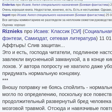
Enderius
про
Исаев
:
Ангел специального назначения
(
Боевая фантастика
) 
Очень хорошая книга. Недостатки, конечно, есть. Есть и нестыковки. Однако
fagott
про
Исаев
:
Ангел специального назначения
(
Боевая фантастика
) 25 
Все авторы комментариев не разглядели за неплохим сюжетом руководство 
Оценка: хорошо
Riznieks
про
Исаев
:
Классик [СИ]
(
Социальная
фэнтези
,
Самиздат, сетевая литература
) 11 01
Аффтырь! Слив защитан...
Это и есть, господа читатели, подлинное нас
завлекли вкусненькой заманухой, а в конце к
лохов. У автора попросту не хватило даже уб
придумать нормальную концовку.
***
Вношу поправку не боясь спойлить - нормальн
могло по определению, поскольку все повеств
продолжительный развернутый бред человека
мозговой травмой. Отсюда и навязчивые повт