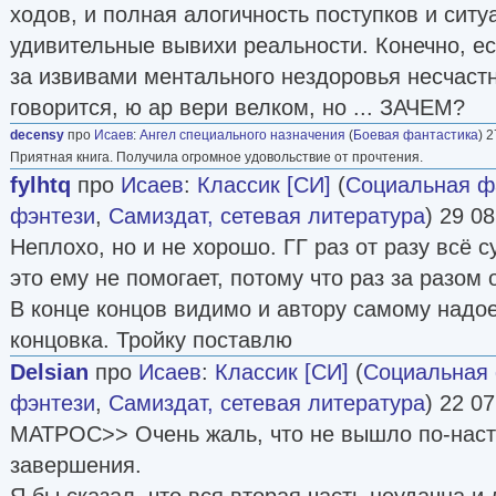
ходов, и полная алогичность поступков и ситу
удивительные вывихи реальности. Конечно, ес
за извивами ментального нездоровья несчастн
говорится, ю ар вери велком, но ... ЗАЧЕМ?
decensy
про
Исаев
:
Ангел специального назначения
(
Боевая фантастика
) 
Приятная книга. Получила огромное удовольствие от прочтения.
fуlhtq
про
Исаев
:
Классик [СИ]
(
Социальная ф
фэнтези
,
Самиздат, сетевая литература
) 29 08
Неплохо, но и не хорошо. ГГ раз от разу всё 
это ему не помогает, потому что раз за разом 
В конце концов видимо и автору самому надое
концовка. Тройку поставлю
Delsian
про
Исаев
:
Классик [СИ]
(
Социальная 
фэнтези
,
Самиздат, сетевая литература
) 22 07
МАТРОС>> Очень жаль, что не вышло по-наст
завершения.
Я бы сказал, что вся вторая часть неудачна и 