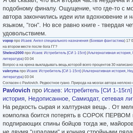
подобному финалу. Ощущение, что где-то с м
автора закончились идеи или вдохновение и н
языком, "гон". Но все равно книге - твердая че
удовольствием.
vopop
про
Исаев
:
Ангел специального назначения
(
Боевая фантастика
) 17 
на втором месте после бога ГГ?
Shelest2000
про
Исаев
:
Истребитель [СИ 1-15гл]
(
Альтернативная история
,
литература
) 03 04
Вопрос-а на хрена выкладывать вещь,которой всего процентов 30 написано?
valeryma
про
Исаев
:
Истребитель [СИ 1-15гл]
(
Альтернативная история
,
Не
литература
) 03 04
Согласен с Pavlovich. Редкостное гуано. Природа на мозгах автора неплохо
Pavlovich
про
Исаев
:
Истребитель [СИ 1-15гл]
история
,
Недописанное
,
Самиздат, сетевая ли
На редкость сырая и халтурная вещь . От мело
комполка боится потерять в СОРОК ПЕРВОМ г
подпирающих спины бойцов тогда же, майоров
не двумя "шпалами" и кончая стройными ряда