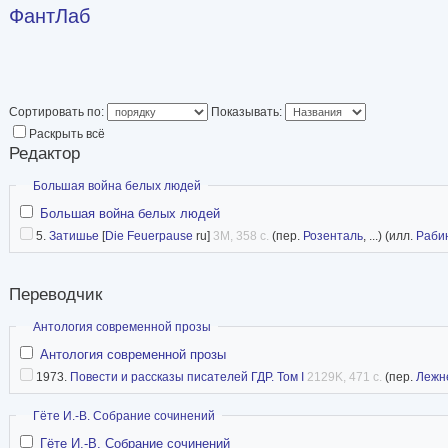
ФантЛаб
Сортировать по:
Показывать:
Раскрыть всё
Редактор
Скрыть
Большая война белых людей
Большая война белых людей
5.
Затишье
[
Die Feuerpause
ru]
3M, 358 с.
(пер.
Розенталь
, ...) (илл.
Раби
Переводчик
Скрыть
Антология современной прозы
Антология современной прозы
1973.
Повести и рассказы писателей ГДР. Том I
2129K, 471 с.
(пер.
Лежн
Скрыть
Гёте И.-В. Собрание сочинений
Гёте И.-В. Собрание сочинений