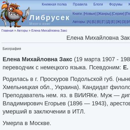
Перейти к основному содержанию
Книжная полка
Правила
Блоги
Форумы
Книги:
[Новые]
[Жанры]
[Серии]
[П
Либрусек
Авторы:
[А]
[Б]
[В]
[Г]
[Д]
[Е]
[Ж]
[З]
[И
Много книг
Вы здесь
Главная
»
Авторы
»
Елена Михайловна Закс
Елена Михайловна Зак
Биография
Елена Михайловна Закс
(19 марта 1907 - 19
переводчик с немецкого языка. Псевдоним:
Е.
Родилась в г. Проскуров Подольской губ. (нын
Хмельницкая обл., Украина). Кандидат филоло
Преподаватель нем. яз. в ВИИЯКе. Муж — д
Владимирович Егорьев (1896 — 1943), арестов
умерший в заключении в ИТЛ.
Умерла в Москве.