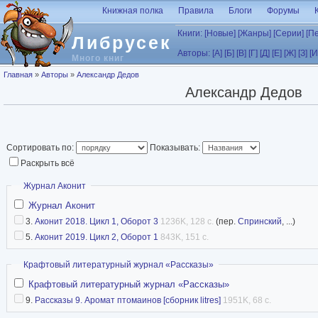
Перейти к основному содержанию
Книжная полка
Правила
Блоги
Форумы
Книги:
[Новые]
[Жанры]
[Серии]
[П
Либрусек
Авторы:
[А]
[Б]
[В]
[Г]
[Д]
[Е]
[Ж]
[З]
[И
Много книг
Вы здесь
Главная
»
Авторы
»
Александр Дедов
Александр Дедов
Сортировать по:
Показывать:
Раскрыть всё
Скрыть
Журнал Аконит
Журнал Аконит
3.
Аконит 2018. Цикл 1, Оборот 3
1236K, 128 с.
(пер.
Спринский
, ...)
5.
Аконит 2019. Цикл 2, Оборот 1
843K, 151 с.
Скрыть
Крафтовый литературный журнал «Рассказы»
Крафтовый литературный журнал «Рассказы»
9.
Рассказы 9. Аромат птомаинов [сборник litres]
1951K, 68 с.