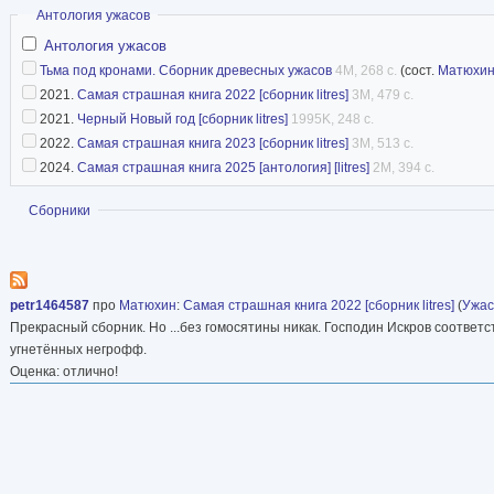
Скрыть
Антология ужасов
Антология ужасов
Тьма под кронами. Сборник древесных ужасов
4M, 268 с.
(сост.
Матюхи
2021.
Самая страшная книга 2022 [сборник litres]
3M, 479 с.
2021.
Черный Новый год [сборник litres]
1995K, 248 с.
2022.
Самая страшная книга 2023 [сборник litres]
3M, 513 с.
2024.
Самая страшная книга 2025 [антология] [litres]
2M, 394 с.
Показать
Сборники
petr1464587
про
Матюхин
:
Самая страшная книга 2022 [сборник litres]
(
Ужа
Прекрасный сборник. Но ...без гомосятины никак. Господин Искров соответ
угнетённых негрофф.
Оценка: отлично!