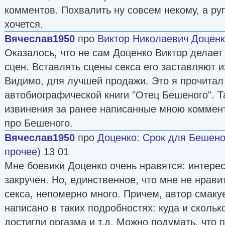
Москву, Доценко узнает, что он отчислен из М
комментов. Похвалить ну совсем некому, а ру
поведение". Знакомые кинематографисты, у к
хочется.
снимался в массовках, помогают ему восстан
Вячеслав1950
про
Виктор Николаевич Доцен
ВГИКа и защитить диплом. Получив диплом, Д
Оказалось, что не сам Доценко Виктор делает
режиссерский факультет ВГИКа и заканчивает 
сцен. Вставлять сцены секса его заставляют из
За неопубликованную повесть "День, прожитый
Видимо, для лучшей продажи. Это я прочитал 
КПСС и военном перевороте в СССР против н
автобиографической книги "Отец Бешеного". Т
сажают в тюрьму за "бытовое хулиганство".
извинения за ранее написанные мною коммент
Вернувшись в Мосвку, Доценко продолжает пис
про Бешеного.
различных изданий, работает на "Мосфильме" 
Вячеслав1950
про
Доценко
:
Срок для Бешено
"Бенефисом" Л. Гурченко, с А. Миттой над "Э
прочее
) 13 01
собственной картины Доценко о судьбах детей
Мне боевики Доценко очень нравятся: интерес
запустить не позволили.
закручен. Но, единственное, что мне не нрави
Для сбора нового материала Доценко добивае
секса, непомерно много. Причем, автор смакуе
воюющий Афганистан, в район Кандагара.
написано в таких подробностях: куда и скольк
Первые литературные опыты Доценко относятся
достигли оргазма и т.д. Можно подумать, что 