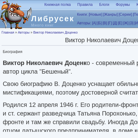
Перейти к основному содержанию
Книжная полка
Правила
Блоги
Форумы
Книги:
[Новые]
[Жанры]
[Серии]
[П
Либрусек
Авторы:
[А]
[Б]
[В]
[Г]
[Д]
[Е]
[Ж]
[З]
[И
Много книг
Вы здесь
Главная
»
Авторы
»
Виктор Николаевич Доценко
Виктор Николаевич Доце
Биография
Виктор Николаевич Доценк
о - современный 
автор цикла "Бешеный".
Свою биографию В. Доценко уснащает обиль
мистификациями, поэтому достоверной считат
Родился 12 апреля 1946 г. Его родители-фрон
и ст. сержант разведчица Татьяна Порохонько
фронте и там же справили свадьбу. Иногда Д
отцом латышского предпринимателя, в доме к