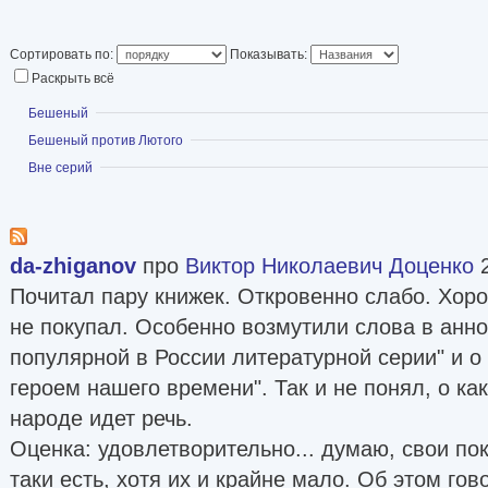
оккупированной Риге разведчица выполняла 
горничной; комдив лишь усыновил сына своей
Сортировать по:
Показывать:
Вскоре после рождения сына мать оставила 
Раскрыть всё
детство Виктора было трудным: скудная жизнь
Показать
Бешеный
бесконечные переезды по стране за лучшей до
Показать
Бешеный против Лютого
драки в школе, побеги из дома...
Показать
Вне серий
Тем не менее по окончании школы Доценко ле
одновременно во ВГИК и Высшее техническое
Во время учебы в Бауманке ему пришло письм
da-zhiganov
про
Виктор Николаевич Доценко
2
эмигрировавшего отца-латыша. Под диктовку 
Почитал пару книжек. Откровенно слабо. Хорош
резкий ответ, переписка прекратилась, но из
не покупал. Особенно возмутили слова в анно
отчислен. Как известного спортсмена Доценко 
популярной в России литературной серии" и о
институт, а затем перевели в МГУ. На 4-м кур
героем нашего времени". Так и не понял, о ка
болгарке, с скандалом оставляет университет,
народе идет речь.
Софию, быстро овладевает болгарским и учи
Оценка: удовлетворительно... думаю, свои пок
экономическом институте. Спустя год, развед
таки есть, хотя их и крайне мало. Об этом гов