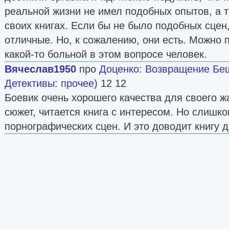
Роман о десантнике-"афганце" был высоко оц
реальной жизни не имел подобных опытов, а т
Токаревой, Борисом Васильевым, Аркадием В
своих книгах. Если бы не было подобных сцен
дало визы и обвинило автора в "очернении со
отличные. Но, к сожалению, они есть. Можно 
действительности". КГБ снова взяло Доценко "
какой-то больной в этом вопросе человек.
допросы, избиения. Писатель отказался стать
Вячеслав1950
про
Доценко
:
Возвращение Бе
осведомителем и получил 6 лет лишения сво
Детективы: прочее
) 12 12
Б. Васильева Доценко освободился на 1,5 год
Боевик очень хорошего качества для своего ж
вернулся в Москву и принялся переделывать 
сюжет, читается книга с интересом. Но слишк
Бешеном. Книга была хорошо принята в издате
порнографических сцен. И это доводит книгу 
публикации в 1989 г. не рекомендовалась...
Переработав роман в киносценарий и одолжив
Доценко выпускает фильм "По прозвищу Зверь
дал возможность запустить фильм "Тридцатого
Благодаря этим фильмам книги Доценко наконе
Факты из жизни "отца Бешеного" были исполь
Ширяновым для написания пародийного роман