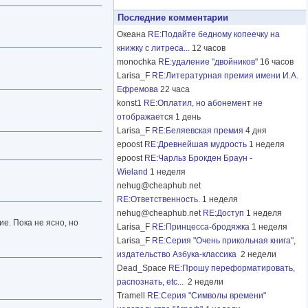
Последние комментарии
Океана
RE:Подайте бедному копеечку на
книжку с литреса...
12 часов
monochka
RE:удаление "двойников"
16 часов
Larisa_F
RE:Литературная премия имени И.А.
Ефремова
22 часа
konst1
RE:Оплатил, но абонемент не
отображается
1 день
Larisa_F
RE:Беляевская премия
4 дня
epoost
RE:Древнейшая мудрость
1 неделя
epoost
RE:Чарльз Брокден Браун -
Wieland
1 неделя
nehug@cheaphub.net
RE:Ответственность.
1 неделя
nehug@cheaphub.net
RE:Доступ
1 неделя
е. Пока не ясно, но
Larisa_F
RE:Принцесса-бродяжка
1 неделя
Larisa_F
RE:Серия "Очень прикольная книга",
издательство Азбука-классика
2 недели
Dead_Space
RE:Прошу переформатировать,
распознать, etc...
2 недели
Tramell
RE:Серия "Символы времени"