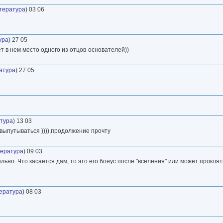
итература
) 03 06
ура
) 27 05
ет в нем место одного из отцов-основателей))
атура
) 27 05
атура
) 13 03
выпутываться )))),продолжение прочту
тература
) 09 03
ьно. Что касается дам, то это его бонус после "вселения" или может прокляти
тература
) 08 03