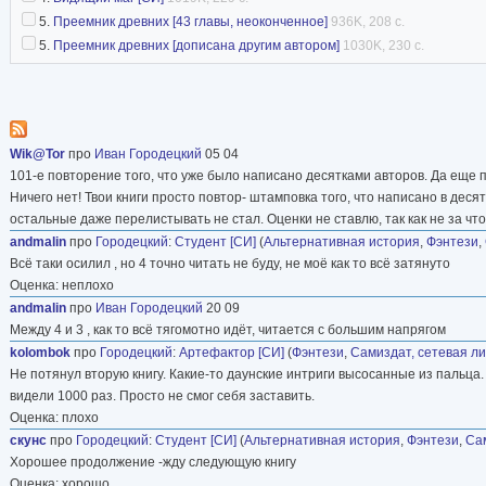
5.
Преемник древних [43 главы, неоконченное]
936K, 208 с.
5.
Преемник древних [дописана другим автором]
1030K, 230 с.
Wik@Tor
про
Иван Городецкий
05 04
101-е повторение того, что уже было написано десятками авторов. Да еще п
Ничего нет! Твои книги просто повтор- штамповка того, что написано в десят
остальные даже перелистывать не стал. Оценки не ставлю, так как не за что
andmalin
про
Городецкий
:
Студент [СИ]
(
Альтернативная история
,
Фэнтези
,
Всё таки осилил , но 4 точно читать не буду, не моё как то всё затянуто
Оценка: неплохо
andmalin
про
Иван Городецкий
20 09
Между 4 и 3 , как то всё тягомотно идёт, читается с большим напрягом
kolombok
про
Городецкий
:
Артефактор [СИ]
(
Фэнтези
,
Самиздат, сетевая л
Не потянул вторую книгу. Какие-то даунские интриги высосанные из пальца.
видели 1000 раз. Просто не смог себя заставить.
Оценка: плохо
скунс
про
Городецкий
:
Студент [СИ]
(
Альтернативная история
,
Фэнтези
,
Са
Хорошее продолжение -жду следующую книгу
Оценка: хорошо