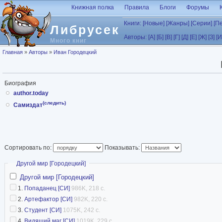
Перейти к основному содержанию
Книжная полка
Правила
Блоги
Форумы
Книги:
[Новые]
[Жанры]
[Серии]
[П
Либрусек
Авторы:
[А]
[Б]
[В]
[Г]
[Д]
[Е]
[Ж]
[З]
[И
Много книг
Вы здесь
Главная
»
Авторы
»
Иван Городецкий
Биография
author.today
(следить)
Самиздат
Сортировать по:
Показывать:
Скрыть
Другой мир [Городецкий]
Другой мир [Городецкий]
1.
Попаданец [СИ]
986K, 218 с.
2.
Артефактор [СИ]
982K, 220 с.
3.
Студент [СИ]
1075K, 242 с.
4.
Видящий маг [СИ]
1019K, 229 с.