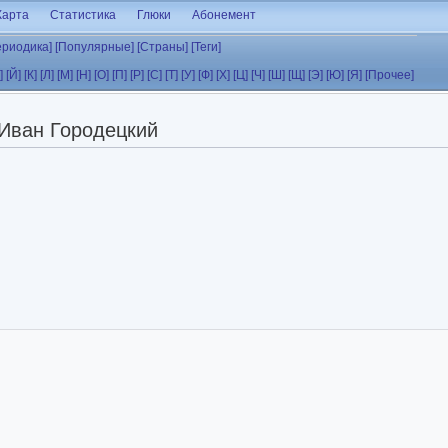
Карта
Статистика
Глюки
Абонемент
ериодика]
[Популярные]
[Страны]
[Теги]
]
[Й]
[К]
[Л]
[М]
[Н]
[О]
[П]
[Р]
[С]
[Т]
[У]
[Ф]
[Х]
[Ц]
[Ч]
[Ш]
[Щ]
[Э]
[Ю]
[Я]
[Прочее]
Иван Городецкий