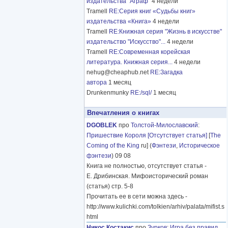
издательства "Аграф"
4 недели
Tramell
RE:Серия книг «Судьбы книг»
издательства «Книга»
4 недели
Tramell
RE:Книжная серия "Жизнь в искусстве"
издательство "Искусство"...
4 недели
Tramell
RE:Современная корейская
литература. Книжная серия...
4 недели
nehug@cheaphub.net
RE:Загадка
автора
1 месяц
Drunkenmunky
RE:/sql/
1 месяц
Впечатления о книгах
DGOBLEK
про
Толстой-Милославский
:
Пришествие Короля [Отсутствует статья]
[
The
Coming of the King
ru] (
Фэнтези
,
Историческое
фэнтези
) 09 08
Книга не полностью, отсутствует статья -
Е. Дрибинская. Мифоисторический роман
(статья) стр. 5-8
Прочитать ее в сети можна здесь -
http://www.kulichki.com/tolkien/arhiv/palata/mifist.s
html
Никос Костакис
про
Зурков
:
Игра без правил