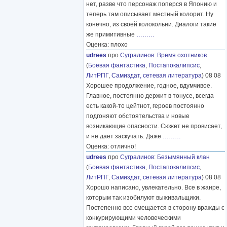
нет, разве что персонаж поперся в Японию и
теперь там описывает местный колорит. Ну
конечно, из своей колокольни. Диалоги такие
же примитивные
………
Оценка: плохо
udrees
про
Сугралинов
:
Время охотников
(
Боевая фантастика
,
Постапокалипсис
,
ЛитРПГ
,
Самиздат, сетевая литература
) 08 08
Хорошее продолжение, годное, вдумчивое.
Главное, постоянно держит в тонусе, всегда
есть какой-то цейтнот, героев постоянно
подгоняют обстоятельства и новые
возникающие опасности. Сюжет не провисает,
и не дает заскучать. Даже
………
Оценка: отлично!
udrees
про
Сугралинов
:
Безымянный клан
(
Боевая фантастика
,
Постапокалипсис
,
ЛитРПГ
,
Самиздат, сетевая литература
) 08 08
Хорошо написано, увлекательно. Все в жанре,
которым так изобилуют выживальщики.
Постепенно все смещается в сторону вражды с
конкурирующими человеческими