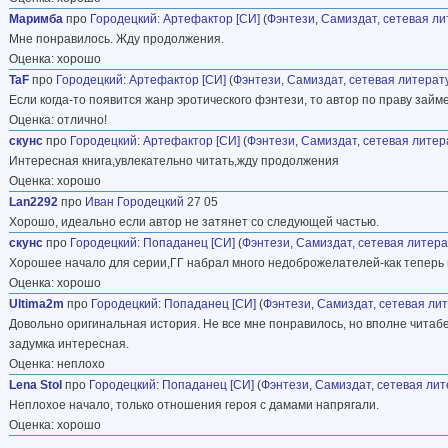
Маримба
про
Городецкий
:
Артефактор [СИ]
(
Фэнтези
,
Самиздат, сетевая л
Мне понравилось. Жду продолжения.
Оценка: хорошо
TaF
про
Городецкий
:
Артефактор [СИ]
(
Фэнтези
,
Самиздат, сетевая литерат
Если когда-то появится жанр эротического фэнтези, то автор по праву займ
Оценка: отлично!
скунс
про
Городецкий
:
Артефактор [СИ]
(
Фэнтези
,
Самиздат, сетевая литер
Интересная книга,увлекательно читать,жду продолжения
Оценка: хорошо
Lan2292
про
Иван Городецкий
27 05
Хорошо, идеально если автор не затянет со следующей частью.
скунс
про
Городецкий
:
Попаданец [СИ]
(
Фэнтези
,
Самиздат, сетевая литер
Хорошее начало для серии,ГГ набрал много недоброжелателей-как теперь 
Оценка: хорошо
Ultima2m
про
Городецкий
:
Попаданец [СИ]
(
Фэнтези
,
Самиздат, сетевая ли
Довольно оригинальная история. Не все мне понравилось, но вполне читабел
задумка интересная.
Оценка: неплохо
Lena Stol
про
Городецкий
:
Попаданец [СИ]
(
Фэнтези
,
Самиздат, сетевая ли
Неплохое начало, только отношения героя с дамами напрягали.
Оценка: хорошо