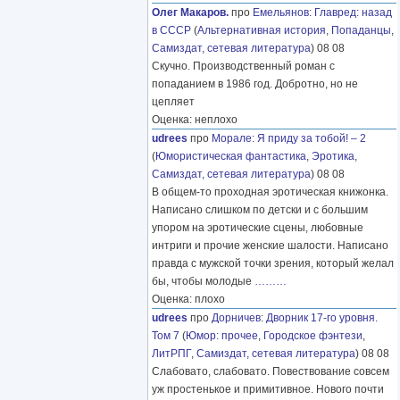
Олег Макаров.
про
Емельянов
:
Главред: назад
в СССР
(
Альтернативная история
,
Попаданцы
,
Самиздат, сетевая литература
) 08 08
Скучно. Производственный роман с
попаданием в 1986 год. Добротно, но не
цепляет
Оценка: неплохо
udrees
про
Морале
:
Я приду за тобой! – 2
(
Юмористическая фантастика
,
Эротика
,
Самиздат, сетевая литература
) 08 08
В общем-то проходная эротическая книжонка.
Написано слишком по детски и с большим
упором на эротические сцены, любовные
интриги и прочие женские шалости. Написано
правда с мужской точки зрения, который желал
бы, чтобы молодые
………
Оценка: плохо
udrees
про
Дорничев
:
Дворник 17-го уровня.
Том 7
(
Юмор: прочее
,
Городское фэнтези
,
ЛитРПГ
,
Самиздат, сетевая литература
) 08 08
Слабовато, слабовато. Повествование совсем
уж простенькое и примитивное. Нового почти