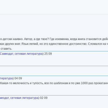
о-детски наивно. Автор, а где твое? Где изюминка, когда книга становится д
ках других книг. Язык легкий, но это единственное достоинство. Сломался на ч
 ставить.
Самиздат, сетевая литература
) 25 09
итература
) 04 09
 Какая-то мелочность и тупость, все по шаблонам и по уже 1000 раз прокатан
миздат, сетевая литература
) 02 09