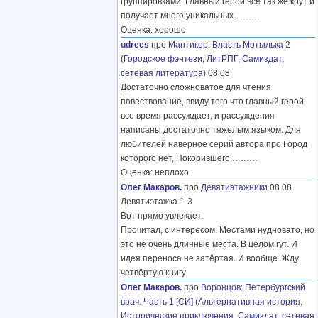
группировками. Главный герой все так же крут и
получает много уникальных
………
Оценка: хорошо
udrees
про
Мантикор
:
Власть Мотылька 2
(
Городское фэнтези
,
ЛитРПГ
,
Самиздат,
сетевая литература
) 08 08
Достаточно сложноватое для чтения
повествование, ввиду того что главный герой
все время рассуждает, и рассуждения
написаны достаточно тяжелым языком. Для
любителей наверное серий автора про Город
которого нет, Покорившего
………
Оценка: неплохо
Олег Макаров.
про
Девятиэтажники
08 08
Девятиэтажка 1-3
Вот прямо увлекает.
Прочитал, с интересом. Местами нудновато, но
это не очень длинные места. В целом гут. И
идея переноса не затёртая. И вообще. Жду
четвёртую книгу
Олег Макаров.
про
Воронцов
:
Петербургский
врач. Часть 1 [СИ]
(
Альтернативная история
,
Исторические приключения
,
Самиздат, сетевая