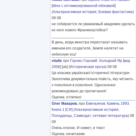
[litres с оптимизированной обложкой]
(
Альтернативная история
,
Боевая фантастика
)
08 08
не собирается ли уважаемый академик сделать
из него нового Франкенштейна?
____________________
В день, когда монстра перестанут называть
именем его создателя, Земля налетит на
небесную ось!
vitalis
про
Горлис-Горский
:
Холодний Яр [вид.
2006]
[uk] (
Историческая проза
) 08 08
Це класика української історичної літератури.
Захоплива документальна повість, яку читають
з покоління в покоління. Однозначно
рекомендовано до прочитання!
Оценка: отлично!
Олег Макаров.
про
Емельянов
:
Камень 1993.
Книга 1 [СИ]
(
Альтернативная история
,
Попаданцы
,
Самиздат, сетевая литература
) 08
08
Очень плоско. И сюжет, и текст
Оценка: нечитаемо