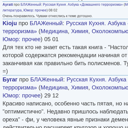
Ayratt
про
БЛАЖенный
:
Русская Кухня. Азбука «Домашнего терроризма»
(
М
литература
,
Юмор: прочее
) 08 02
Очень понравилось. Чуваки отнеслись к теме дотошно.
Kioju
про
БЛАЖенный
:
Русская Кухня. Азбук
терроризма»
(
Медицина
,
Химия
,
Околокомпью
Юмор: прочее
) 05 01
Для тех кто не знает есть такая книга - "Насто
которой содержатся рекомендации начиная от
заканчивая как правильно бить полисменов. Т
=)
Бугаг
про
БЛАЖенный
:
Русская Кухня. Азбук
терроризма»
(
Медицина
,
Химия
,
Околокомпью
Юмор: прочее
) 29 12
Красиво написано, особенно часть пятая, но 
"оптимистично". Недавно пришлось наблюдать
ореха" - фи, у человека явные признаки деме
действительно расширяет кругозор и хорошо ч