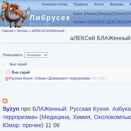
Перейти к основному содержанию
Книжная полка
Правила
Блоги
Форумы
Книги:
[Новые]
[Жанры]
[Серии]
[П
Либрусек
Авторы:
[А]
[Б]
[В]
[Г]
[Д]
[Е]
[Ж]
[З]
[И
Много книг
Вы здесь
Главная
»
Авторы
»
аЛЕКСей БЛАЖенный
аЛЕКСей БЛАЖенный
Показывать:
Скрыть
Вне серий
Вне серий
Русская Кухня. Азбука «Домашнего терроризма»
3M, 462 с.
Syzyn
про
БЛАЖенный
:
Русская Кухня. Азбук
терроризма»
(
Медицина
,
Химия
,
Околокомпью
Юмор: прочее
) 11 06