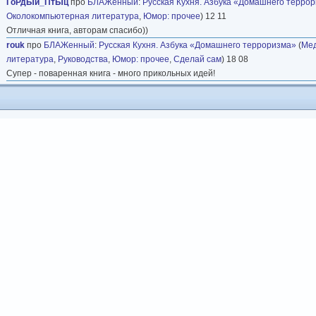
ГоРдЫй_ПтЫц
про
БЛАЖенный
:
Русская Кухня. Азбука «Домашнего терро
Околокомпьютерная литература
,
Юмор: прочее
) 12 11
Отличная книга, авторам спасибо))
rouk
про
БЛАЖенный
:
Русская Кухня. Азбука «Домашнего терроризма»
(
Ме
литература
,
Руководства
,
Юмор: прочее
,
Сделай сам
) 18 08
Супер - поваренная книга - много прикольных идей!