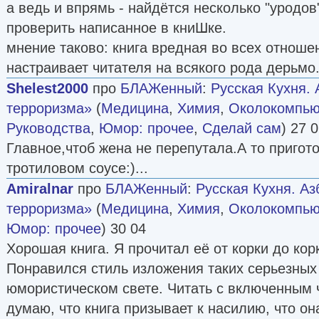
а ведь и впрямь - найдётся несколько "уродо
проверить написанное в книШке.
мнение таково: книга вредная во всех отношен
настраивает читателя на всякого рода дерьмо
Shelest2000
про
БЛАЖенный
:
Русская Кухня.
терроризма»
(
Медицина
,
Химия
,
Околокомпью
Руководства
,
Юмор: прочее
,
Сделай сам
) 27 
Главное,чтоб жена не перепутала.А то пригот
тротиловом соусе:)...
Amiralnar
про
БЛАЖенный
:
Русская Кухня. А
терроризма»
(
Медицина
,
Химия
,
Околокомпью
Юмор: прочее
) 30 04
Хорошая книга. Я прочитал её от корки до кор
Понравился стиль изложения таких серьезных
юмористическом свете. Читать с включенным 
думаю, что книга призывает к насилию, что он