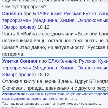
чём тут терроризм?
Dansson
про
БЛАЖенный
:
Русская Кухня. Аз
терроризма»
(
Медицина
,
Химия
,
Околокомпью
Юмор: прочее
) 18 12
Часть 5 «Война с соседом» или «Возлюби бли
незаменимая вещь, остальное тоже знать не 
Качал/читал давно, но актуальности "Русская 
потеряла.
Улитка Сонная
про
БЛАЖенный
:
Русская Кух
терроризма»
(
Медицина
,
Химия
,
Околокомпью
Юмор: прочее
) 18 12
Отложил книгу на черный день. Вдруг БП когд
Скачивал, правда, давненько и с другого ресу
AnkhaiStenn
про
БЛАЖенный
:
Русская Кухня. Азбука «Домашнего террориз
Околокомпьютерная литература
,
Юмор: прочее
) 18 12
Так.. надо проанализировать рецепты на вменяемость и безопасность..