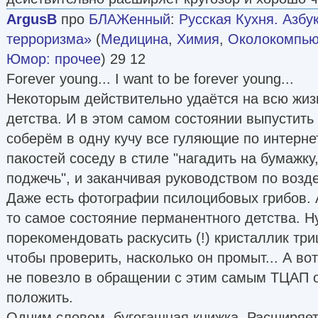
ArgusB
про
БЛАЖенный
:
Русская Кухня. Азб
терроризма»
(
Медицина
,
Химия
,
Околокомпью
Юмор: прочее
) 29 12
Forever young... I want to be forever young...
Некоторым действительно удаётся на всю жиз
детства. И в этом самом состоянии выпустить 
соберём в одну кучу все гуляющие по интерне
пакостей соседу в стиле "нагадить на бумажку
поджечь", и заканчивая руководством по воз
Даже есть фотографии псилоцибовых грибов. 
то самое состояние перманентного детства. Ну
порекомендовать раскусить (!) кристаллик тр
чтобы проверить, насколько он промыт... А во
не повезло в обращении с этим самым ТЦАП 
положить.
Одним словом, бугогашная книжка. Расширяет 