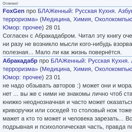
Отлично!
FoxGen
про
БЛАЖенный
:
Русская Кухня. Азб
терроризма»
(
Медицина
,
Химия
,
Околокомпью
Юмор: прочее
) 28 01
Согласен с Абракадабром. Читал эту книгу оче
ни разу не возникло мысли кого-нибудь взорва
полезная... Мало ли как жизнь повернётся.
Абракадабр
про
БЛАЖенный
:
Русская Кухня.
терроризма»
(
Медицина
,
Химия
,
Околокомпью
Юмор: прочее
) 23 01
не надо обзывать авторов :) может они и мор
нет ... вы же с ними не знакомы лично чтоб ст
книжко неоднозначная и часто может оказатьс
криворучки или соседей то столовый нож тоже
мажет а кто то может и человека зарезать... 
подрывная и психологическая часть, правда 