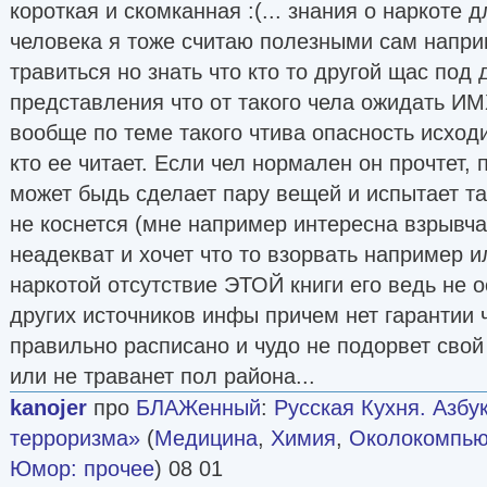
короткая и скомканная :(... знания о наркоте 
человека я тоже считаю полезными сам напри
травиться но знать что кто то другой щас под
представления что от такого чела ожидать ИМ
вообще по теме такого чтива опасность исходит
кто ее читает. Если чел нормален он прочтет,
может быдь сделает пару вещей и испытает там
не коснется (мне например интересна взрывчатк
неадекват и хочет что то взорвать например и
наркотой отсутствие ЭТОЙ книги его ведь не о
других источников инфы причем нет гарантии ч
правильно расписано и чудо не подорвет свой
или не траванет пол района...
kanojer
про
БЛАЖенный
:
Русская Кухня. Азб
терроризма»
(
Медицина
,
Химия
,
Околокомпью
Юмор: прочее
) 08 01