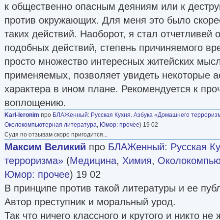
к общественно опасным деяниям или к дестр
против окружающих. Для меня это было скоре
таких действий. Наоборот, я стал отчетливей 
подобных действий, степень причиняемого вр
просто множество интересных житейских мысл
применяемых, позволяет увидеть некоторые а
характера в ином плане. Рекомендуется к проч
воплощению.
Karl-Ieronim
про
БЛАЖенный
:
Русская Кухня. Азбука «Домашнего террориз
Околокомпьютерная литература
,
Юмор: прочее
) 19 02
Судя по отзывам скоро пригодится...
Максим Великий
про
БЛАЖенный
:
Русская К
терроризма»
(
Медицина
,
Химия
,
Околокомпью
Юмор: прочее
) 19 02
В принципе против такой литературы и ее пуб
Автор преступник и моральный урод.
Так что ничего классного и крутого и никто не 