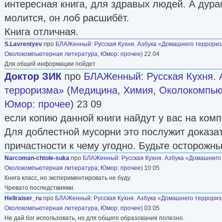
интересная книга, для здравых людей. А дурак
молится, он лоб расшибёт.
Книга отличная.
S.Lavrentyev
про
БЛАЖенный
:
Русская Кухня. Азбука «Домашнего террори
Околокомпьютерная литература
,
Юмор: прочее
) 22 04
Для общей информации пойдет
Доктор ЗИК
про
БЛАЖенный
:
Русская Кухня.
терроризма»
(
Медицина
,
Химия
,
Околокомпью
Юмор: прочее
) 23 09
если копию данной книги найдут у вас на комп
Для доблестной мусорни это послужит доказа
причастности к чему угодно. Будьте осторожны
Narcoman-chtole-suka
про
БЛАЖенный
:
Русская Кухня. Азбука «Домашнег
Околокомпьютерная литература
,
Юмор: прочее
) 10 05
Книга класс, но экспериментировать не буду.
Чревато последствиями.
Hellraiser_ru
про
БЛАЖенный
:
Русская Кухня. Азбука «Домашнего террори
Околокомпьютерная литература
,
Юмор: прочее
) 03 05
Не дай бог использовать, но для общего образования полезно.