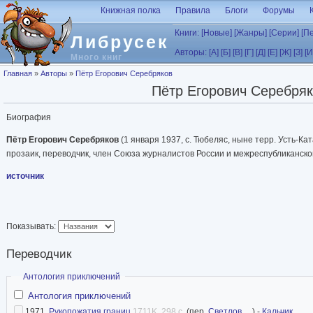
Перейти к основному содержанию
Книжная полка
Правила
Блоги
Форумы
Книги:
[Новые]
[Жанры]
[Серии]
[П
Либрусек
Авторы:
[А]
[Б]
[В]
[Г]
[Д]
[Е]
[Ж]
[З]
[И
Много книг
Вы здесь
Главная
»
Авторы
»
Пётр Егорович Серебряков
Пётр Егорович Серебря
Биография
Пётр Егорович Серебряков
(1 января 1937, с. Тюбеляс, ныне терр. Усть-Кат
прозаик, переводчик, член Союза журналистов России и межреспубликанско
источник
Показывать:
Переводчик
Скрыть
Антология приключений
Антология приключений
1971.
Рукопожатия границ
1711K, 298 с.
(пер.
Светлов
, ...) -
Кальчик