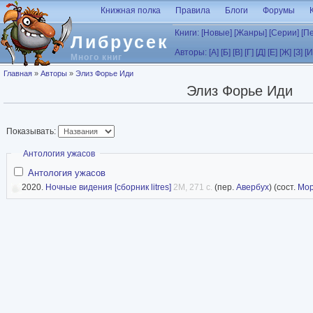
Перейти к основному содержанию
Книжная полка
Правила
Блоги
Форумы
Книги:
[Новые]
[Жанры]
[Серии]
[П
Либрусек
Авторы:
[А]
[Б]
[В]
[Г]
[Д]
[Е]
[Ж]
[З]
[И
Много книг
Вы здесь
Главная
»
Авторы
»
Элиз Форье Иди
Элиз Форье Иди
Показывать:
Скрыть
Антология ужасов
Антология ужасов
2020.
Ночные видения [сборник litres]
2M, 271 с.
(пер.
Авербух
) (сост.
Мор