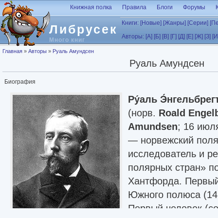
Перейти к основному содержанию
Книжная полка
Правила
Блоги
Форумы
Книги:
[Новые]
[Жанры]
[Серии]
[П
Либрусек
Авторы:
[А]
[Б]
[В]
[Г]
[Д]
[Е]
[Ж]
[З]
[И
Много книг
Вы здесь
Главная
»
Авторы
»
Руаль Амундсен
Руаль Амундсен
Биография
Ру́аль Э́нгельбрег
(норв.
Roald Engelb
Amundsen
; 16 июл
— норвежский поля
исследователь и р
полярных стран» п
Хантфорда. Первый
Южного полюса (14 
Первый человек (с