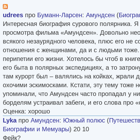
udrees
про
Буманн-Ларсен
:
Амундсен
(
Биогра
Интересная биография сурового полярника. Я
просмотра фильма «Амундсен». Довольно необ
всякого незаурядного человека, плюс его не 
отношения с женщинами, да и с людьми тоже.
перипетии его жизни. Хотелось бы чтоб в кни
его быта в полярных экспедициях, а то затрону
там курорт был – валялись на койках, жрали д
охочими эскимосками. Кстати, эту тему тоже н
упоминали, что Амундсен часто пропадал у ни
борделям устраивал забеги, и его слова про 
Оценка: хорошо
Lyka
про
Амундсен
:
Южный полюс
(
Путешеств
Биографии и Мемуары
) 20 10
Фейк?