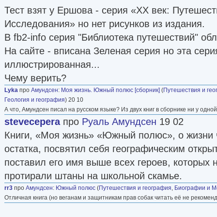
Тест взят у Ершова - серия «XX век: Путешест
Исследования» но нет рисунков из издания.
В fb2-info серия "Библиотека путешествий" обл
На сайте - вписана Зеленая серия но эта сери
иллюстрированная...
Чему верить?
Lyka
про
Амундсен
:
Моя жизнь. Южный полюс [сборник]
(
Путешествия и гео
Геология и география
) 20 10
А что, Амундсен писал на русском языке? Из двух книг в сборнике ни у одно
stevecepera
про
Руаль Амундсен
19 02
Книги, «Моя жизнь» «Южный полюс», о жизни ч
остатка, посвятил себя географическим откры
поставил его имя выше всех героев, которых 
протирали штаны на школьной скамье.
rr3
про
Амундсен
:
Южный полюс
(
Путешествия и география
,
Биографии и 
Отличная книга (но веганам и защитникам прав собак читать её не рекоменд