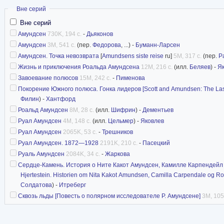
Конгресса, его именем названы многочисленн
Скрыть
Вне серий
иные объекты.
Вне серий
Амундсен
730K, 194 с.
-
Дьяконов
Статья в Википедии
Амундсен
3M, 541 с.
(пер.
Федорова
, ...) -
Буманн-Ларсен
Амундсен. Точка невозврата
[
Amundsens siste reise
ru]
5M, 317 с.
(пер.
Р
Жизнь и приключения Роальда Амундсена
12M, 216 с.
(илл.
Беляев
) -
Я
Завоевание полюсов
15M, 242 с.
-
Пименова
Покорение Южного полюса. Гонка лидеров [Scott and Amundsen: The Last
Филин
) -
Хантфорд
Роальд Амундсен
8M, 28 с.
(илл.
Шифрин
) -
Дементьев
Руал Амундсен
4M, 148 с.
(илл.
Цельмер
) -
Яковлев
Руал Амундсен
2065K, 53 с.
-
Трешников
Руал Амундсен. 1872—1928
2191K, 210 с.
-
Пасецкий
Руаль Амундсен
2084K, 34 с.
-
Жаркова
Сердце-Камень. История о Ните Какот Амундсен, Камилле Карпендейл и 
Hjertestein. Historien om Nita Kakot Amundsen, Camilla Carpendale og 
Солдатова
) -
Итреберг
Сквозь льды [Повесть о полярном исследователе Р. Амундсене]
3M, 105