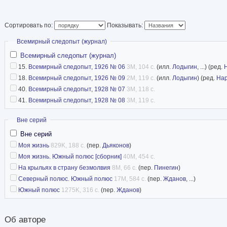
Вистингом), побыв
географических по
Сортировать по:
Показывать:
того, воздушная тр
Скрыть
Всемирный следопыт (журнал)
экспедиция 1926 года под руководством Р. Ам
Всемирный следопыт (журнал)
первой из заявивших о достижении Северного 
15.
Всемирный следопыт, 1926 № 06
3M, 104 с.
(илл.
Лодыгин
, ...) (ред.
никем не ставится под сомнение. Первый пут
18.
Всемирный следопыт, 1926 № 09
2M, 119 с.
(илл.
Лодыгин
) (ред.
Нар
совершивший морской переход Северо-Запад
40.
Всемирный следопыт, 1928 № 07
3M, 118 с.
41.
Всемирный следопыт, 1928 № 08
3M, 119 с.
организовал и возглавил вторую в истории у
Северо-Восточным морским путём (вдоль бере
Скрыть
Вне серий
таким образом, первым человеком, замкнувши
Вне серий
дистанцию за Полярным кругом. Один из пер
Моя жизнь
829K, 188 с.
(пер.
Дьяконов
)
Моя жизнь. Южный полюс [сборник]
40M, 454 с.
авиации и воздухоплавательных средств — г
На крыльях в страну безмолвия
8M, 66 с.
(пер.
Пинегин
)
дирижаблей — в арктических путешествиях. По
Северный полюс. Южный полюс
17M, 584 с.
(пер.
Жданов
, ...)
время поисков потерпевшей крушение экспед
Южный полюс
1275K, 316 с.
(пер.
Жданов
)
Имел государственные и общественные наград
том числе высшую государственную награду
Об авторе