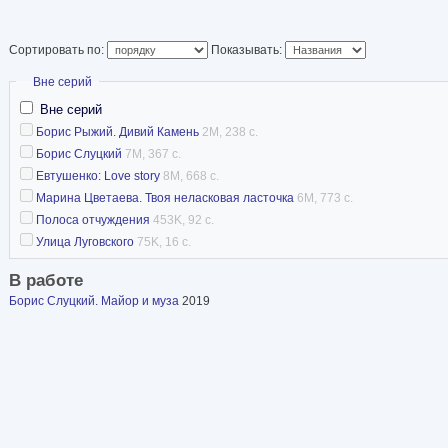
Сортировать по:
Показывать:
Скрыть
Вне серий
Вне серий
Борис Рыжий. Дивий Камень
2M, 238 с.
Борис Слуцкий
7M, 367 с.
Евтушенко: Love story
8M, 668 с.
Марина Цветаева. Твоя неласковая ласточка
6M, 773 с.
Полоса отчуждения
453K, 92 с.
Улица Луговского
75K, 16 с.
В работе
Борис Слуцкий. Майор и муза
2019