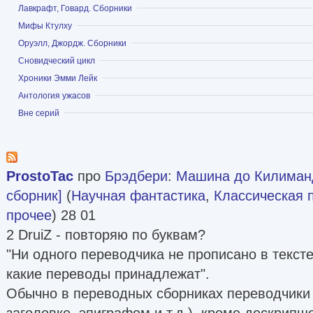
Показать
Лавкрафт, Говард. Сборники
Показать
Мифы Ктулху
Показать
Оруэлл, Джордж. Сборники
Показать
Сновидческий цикл
Показать
Хроники Эмми Лейк
Показать
Антология ужасов
Показать
Вне серий
ProstoTac
про
Брэдбери
:
Машина до Килиман
сборник]
(
Научная фантастика
,
Классическая 
прочее
) 28 01
2 DruiZ - повторяю по буквам?
"Ни одного переводчика не прописано в текст
какие переводы принадлежат".
Обычно в переводных сборниках переводчики 
заголовке, эпиграфом и т.д.), кроме дескрипш