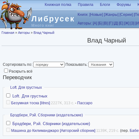
Перейти к основному содержанию
Книжная полка
Правила
Блоги
Форумы
Книги:
[Новые]
[Жанры]
[Серии]
[П
Либрусек
Авторы:
[А]
[Б]
[В]
[Г]
[Д]
[Е]
[Ж]
[З]
[И
Много книг
Вы здесь
Главная
»
Авторы
»
Влад Чарный
Влад Чарный
Сортировать по:
Показывать:
Раскрыть всё
Переводчик
Скрыть
Loft. Для грустных
Loft. Для грустных
Безумная тоска [litres]
2227K, 313 с.
-
Пассаро
Скрыть
Брэдбери, Рэй. Сборники (издательские)
Брэдбери, Рэй. Сборники (издательские)
Машина до Килиманджаро [Авторский сборник]
1139K, 219 с.
(пер.
Бабе