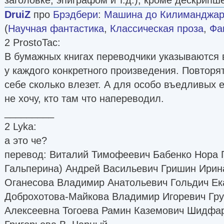
DruiZ
про
Брэдбери
:
Машина до Килиманджаро
(
Научная фантастика
,
Классическая проза
,
Фа
2 ProstoTac:
В бумажных книгах переводчики указываются в
у каждого конкретного произведения. Повтор
себе сколько влезет. А для особо въедливых е
не хочу, кто там что напереводил.
_________
2 Lyka:
а это че?
перевод: Виталий Тимофеевич Бабенко Нора 
Гальперина) Андрей Васильевич Гришин Ири
Оганесова Владимир Анатольевич Гольдич Е
Доброхотова-Майкова Владимир Игоревич Гр
Алексеевна Тогоева Рамин Каземович Шидфар