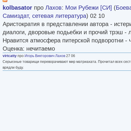
kolbasator
про
Лахов
:
Мои Рубежи [СИ]
(
Боев
Самиздат, сетевая литература
) 02 10
Аристократия в представлении автора - истер
диалоги, дворовые подьебки и прочий трэш - 
Нравится атмосфера питерской подворотни - ч
Оценка: нечитаемо
virtcatty
про
Игорь Викторович Лахов
27 06
Серьезные товарищи переворачивают мир матриахата. Прочитал всех сесте
врядли буду.