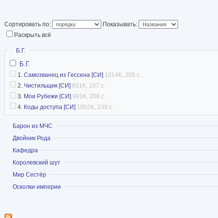
Сортировать по:
Показывать:
Раскрыть всё
Скрыть
Б.Г.
Б.Г.
1.
Самозванец из Гессена [СИ]
1014K, 205 с.
2.
Чистильщик [СИ]
891K, 207 с.
3.
Мои Рубежи [СИ]
901K, 208 с.
4.
Коды доступа [СИ]
1052K, 239 с.
Показать
Барон из МЧС
Показать
Двойник Рода
Показать
Кафедра
Показать
Королевский шут
Показать
Мир Сестёр
Показать
Осколки империи