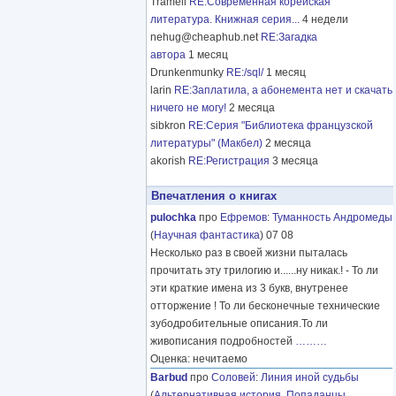
Tramell
RE:Современная корейская
литература. Книжная серия...
4 недели
nehug@cheaphub.net
RE:Загадка
автора
1 месяц
Drunkenmunky
RE:/sql/
1 месяц
larin
RE:Заплатила, а абонемента нет и скачать
ничего не могу!
2 месяца
sibkron
RE:Серия "Библиотека французской
литературы" (Макбел)
2 месяца
akorish
RE:Регистрация
3 месяца
Впечатления о книгах
pulochka
про
Ефремов
:
Туманность Андромеды
(
Научная фантастика
) 07 08
Несколько раз в своей жизни пыталась
прочитать эту трилогию и......ну никак.! - То ли
эти краткие имена из 3 букв, внутренее
отторжение ! То ли бесконечные технические
зубодробительные описания.То ли
живописания подробностей
………
Оценка: нечитаемо
Barbud
про
Соловей
:
Линия иной судьбы
(
Альтернативная история
,
Попаданцы
,