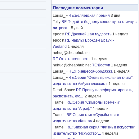
Последние комментарии
Larisa_F
RE:Беляевская премия
3 дня
Telly
RE:Подайте бедному копеечку на книжку с
литреса...
5 дней
epoost
RE:Древнейшая мудрость
1 неделя
epoost
RE:Чарльз Брокден Браун -
Wieland
1 неделя
nehug@cheaphub.net
RE:Ответственность.
1 неделя
nehug@cheaphub.net
RE:Доступ
1 неделя
Larisa_F
RE:Принцесса-бродяжка
1 неделя
Larisa_F
RE:Серия "Очень прикольная книга",
издательство Азбука-классика
1 неделя
Dead_Space
RE:Прошу переформатировать,
распознать, etc...
2 недели
Tramell
RE:Серия "Символы времени"
издательства "Аграф"
4 недели
Tramell
RE:Серия книг «Судьбы книг»
издательства «Книга»
4 недели
Tramell
RE:Книжная серия "Жизнь в искусстве"
издательство "Искусство"...
4 недели