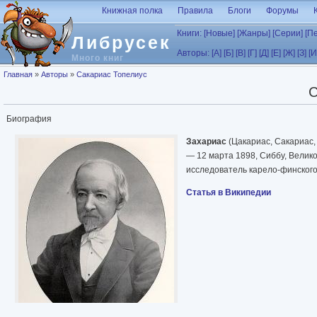
Перейти к основному содержанию
Книжная полка
Правила
Блоги
Форумы
Книги:
[Новые]
[Жанры]
[Серии]
[П
Либрусек
Авторы:
[А]
[Б]
[В]
[Г]
[Д]
[Е]
[Ж]
[З]
[И
Много книг
Вы здесь
Главная
»
Авторы
»
Сакариас Топелиус
С
Биография
Захариас
(Цакариас, Сакариас,
— 12 марта 1898, Сиббу, Велик
исследователь карело-финского
Статья в Википедии