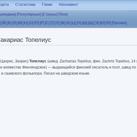
Карта
Статистика
Глюки
Абонемент
ериодика]
[Популярные]
[Страны]
[Теги]
]
[Й]
[К]
[Л]
[М]
[Н]
[О]
[П]
[Р]
[С]
[Т]
[У]
[Ф]
[Х]
[Ц]
[Ч]
[Ш]
[Щ]
[Э]
[Ю]
[Я]
[Прочее]
акариас Топелиус
 Цахрис, Захрис)
Топелиус
(швед. Zacharias Topelius, фин. Zachris Topelius, 
ое княжество Финляндское) — выдающийся финский писатель и поэт, швед по
 и саамского фольклора. Писал на шведском языке.