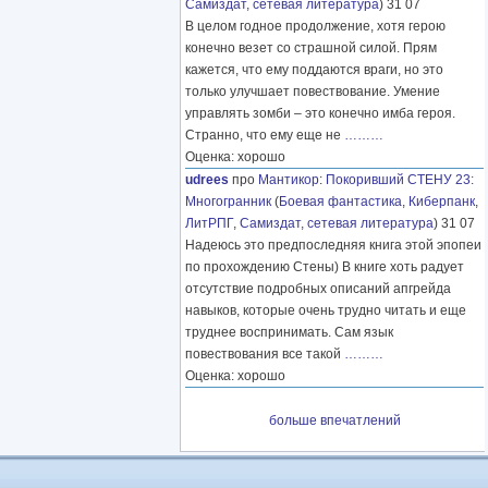
Самиздат, сетевая литература
) 31 07
В целом годное продолжение, хотя герою
конечно везет со страшной силой. Прям
кажется, что ему поддаются враги, но это
только улучшает повествование. Умение
управлять зомби – это конечно имба героя.
Странно, что ему еще не
………
Оценка: хорошо
udrees
про
Мантикор
:
Покоривший СТЕНУ 23:
Многогранник
(
Боевая фантастика
,
Киберпанк
,
ЛитРПГ
,
Самиздат, сетевая литература
) 31 07
Надеюсь это предпоследняя книга этой эпопеи
по прохождению Стены) В книге хоть радует
отсутствие подробных описаний апгрейда
навыков, которые очень трудно читать и еще
труднее воспринимать. Сам язык
повествования все такой
………
Оценка: хорошо
больше впечатлений