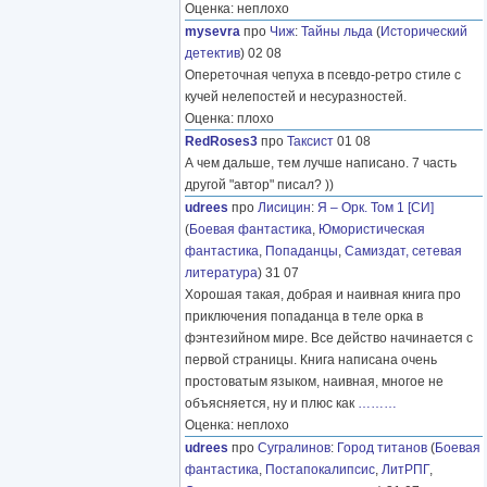
Оценка: неплохо
mysevra
про
Чиж
:
Тайны льда
(
Исторический
детектив
) 02 08
Опереточная чепуха в псевдо-ретро стиле с
кучей нелепостей и несуразностей.
Оценка: плохо
RedRoses3
про
Таксист
01 08
А чем дальше, тем лучше написано. 7 часть
другой "автор" писал? ))
udrees
про
Лисицин
:
Я – Орк. Том 1 [СИ]
(
Боевая фантастика
,
Юмористическая
фантастика
,
Попаданцы
,
Самиздат, сетевая
литература
) 31 07
Хорошая такая, добрая и наивная книга про
приключения попаданца в теле орка в
фэнтезийном мире. Все действо начинается с
первой страницы. Книга написана очень
простоватым языком, наивная, многое не
объясняется, ну и плюс как
………
Оценка: неплохо
udrees
про
Сугралинов
:
Город титанов
(
Боевая
фантастика
,
Постапокалипсис
,
ЛитРПГ
,