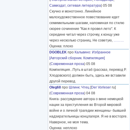
Самиздат, сетевая литература
) 05 08
Скучно и монотонно. Линейное
малохудожественное повествование идет
семимильными шагами, напоминая по стилю
скорее сочинение "Как я провел лето". К
середине читал через строчку, к концу уже
через несколько страниц. Не советую,
………
Оценка: плохо
DGOBLEK
про
Кальвино
:
Избранное
[Авторский сборник. Компиляция]
(
Современная проза
) 05 08
Компиляция...Путь в штаб (рассказ, перевод Р.
Хлодовского) должен быть, здесь же вставили
другой перевод.
Oleg68
про
Шлинк
:
Чтец
[
Der Vorleser
ru]
(
Современная проза
) 04 08
Книга- рассуждение автора о вине немецкой
нации за преступления во Второй мировой
войне и о личной трагедии женщины- бывшей
надзирательницы концлагеря. Я не в восторге.
Наверное, не моя тема.
Оценка: неплохо