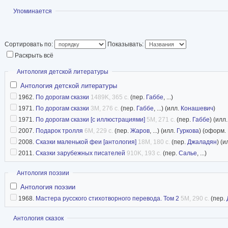
Показать
Упоминается
Сортировать по:
Показывать:
Раскрыть всё
Скрыть
Антология детской литературы
Антология детской литературы
1962.
По дорогам сказки
1489K, 365 с.
(пер.
Габбе
, ...)
1971.
По дорогам сказки
3M, 276 с.
(пер.
Габбе
, ...) (илл.
Конашевич
)
1971.
По дорогам сказки [с иллюстрациями]
5M, 271 с.
(пер.
Габбе
) (илл
2007.
Подарок тролля
6M, 229 с.
(пер.
Жаров
, ...) (илл.
Гуркова
) (оформ.
2008.
Сказки маленькой феи [антология]
18M, 180 с.
(пер.
Джаладян
) (и
2011.
Сказки зарубежных писателей
910K, 193 с.
(пер.
Салье
, ...)
Скрыть
Антология поэзии
Антология поэзии
1968.
Мастера русского стихотворного перевода. Том 2
5M, 290 с.
(пер.
Показать
Антология сказок