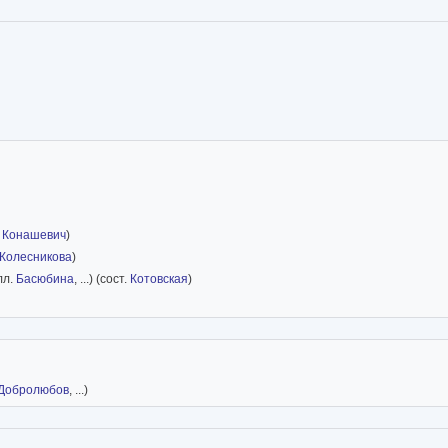
.
Конашевич
)
Колесникова
)
лл.
Басюбина
, ...) (сост.
Котовская
)
Добролюбов
, ...)