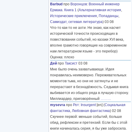
Barbud
про
Воронцов
:
Военный инженер
Ермака. Книга 1
(
Альтернативная история
,
Исторические приключения
,
Попаданцы
,
Самиздат, сетевая литература
) 03 08
Что-то как-то не ахти. Не знаю, как насчет
исторической точности происходящих в
повествовании событий, но казаки XVI века,
вполне грамотно говорящие на современном
нам литературном языке - это перебор)
Оценка: плохо
Дей
про
Таксист
03 08
Мне было очень захватывающе. Идея
понравилась неимоверно. Переживательных
моментов тьма, но они не затянуты и не
перерастают в безнадёжность. Седьмая книга
выбивается из общего ряда в лучшую сторону.
Миллиардер, приговорённый
………
mysevra
про
Рот
:
Insurgent
[en] (
Социальная
фантастика
,
Любовная фантастика
) 02 08
Скучнее первой: меньше событий, больше
обид, рефлексии и претензий. Если бы с этой
книги начиналась серия, я бы уже забросила.