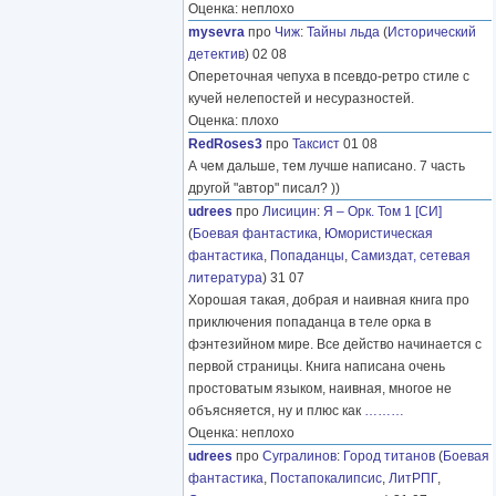
Оценка: неплохо
mysevra
про
Чиж
:
Тайны льда
(
Исторический
детектив
) 02 08
Опереточная чепуха в псевдо-ретро стиле с
кучей нелепостей и несуразностей.
Оценка: плохо
RedRoses3
про
Таксист
01 08
А чем дальше, тем лучше написано. 7 часть
другой "автор" писал? ))
udrees
про
Лисицин
:
Я – Орк. Том 1 [СИ]
(
Боевая фантастика
,
Юмористическая
фантастика
,
Попаданцы
,
Самиздат, сетевая
литература
) 31 07
Хорошая такая, добрая и наивная книга про
приключения попаданца в теле орка в
фэнтезийном мире. Все действо начинается с
первой страницы. Книга написана очень
простоватым языком, наивная, многое не
объясняется, ну и плюс как
………
Оценка: неплохо
udrees
про
Сугралинов
:
Город титанов
(
Боевая
фантастика
,
Постапокалипсис
,
ЛитРПГ
,