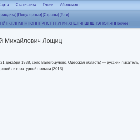
Карта
Статистика
Глюки
Абонемент
ериодика]
[Популярные]
[Страны]
[Теги]
]
[Й]
[К]
[Л]
[М]
[Н]
[О]
[П]
[Р]
[С]
[Т]
[У]
[Ф]
[Х]
[Ц]
[Ч]
[Ш]
[Щ]
[Э]
[Ю]
[Я]
[Прочее]
й Михайлович Лощиц
 21 декабря 1938, село Валегоцулово, Одесская область) — русский писатель,
аршей литературной премии (2013).