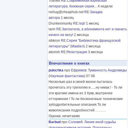
Tramell
RE:Современная корейская
литература. Книжная серия...
4 недели
nehug@cheaphub.net
RE:Загадка
автора
1 месяц
Drunkenmunky
RE:/sql/
1 месяц
larin
RE:Заплатила, а абонемента нет и скачать
ничего не могу!
2 месяца
sibkron
RE:Серия "Библиотека французской
литературы" (Макбел)
2 месяца
akorish
RE:Регистрация
3 месяца
Впечатления о книгах
pulochka
про
Ефремов
:
Туманность Андромеды
(
Научная фантастика
) 07 08
Несколько раз в своей жизни пыталась
прочитать эту трилогию и......ну никак.! - То ли
эти краткие имена из 3 букв, внутренее
отторжение ! То ли бесконечные технические
зубодробительные описания.То ли
живописания подробностей
………
Оценка: нечитаемо
Barbud
про
Соловей
:
Линия иной судьбы
(
Альтернативная история
,
Попаданцы
,