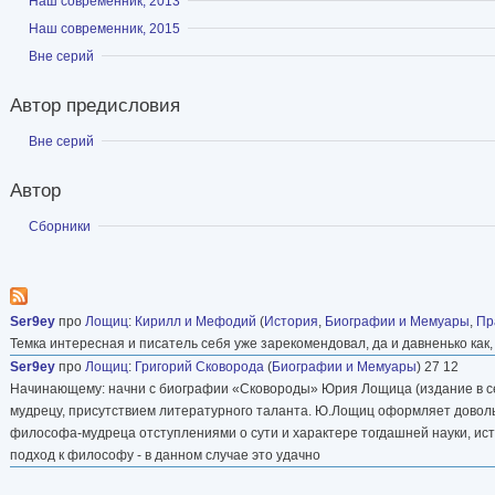
Показать
Наш современник, 2013
Показать
Наш современник, 2015
Показать
Вне серий
Автор предисловия
Показать
Вне серий
Автор
Показать
Сборники
Ser9ey
про
Лощиц
:
Кирилл и Мефодий
(
История
,
Биографии и Мемуары
,
Пр
Темка интересная и писатель себя уже зарекомендовал, да и давненько ка
Ser9ey
про
Лощиц
:
Григорий Сковорода
(
Биографии и Мемуары
) 27 12
Начинающему: начни с биографии «Сковороды» Юрия Лощица (издание в се
мудрецу, присутствием литературного таланта. Ю.Лощиц оформляет доволь
философа-мудреца отступлениями о сути и характере тогдашней науки, ис
подход к философу - в данном случае это удачно