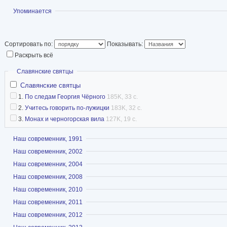
Показать
Упоминается
Сортировать по:
Показывать:
Раскрыть всё
Скрыть
Славянские святцы
Славянские святцы
1.
По следам Георгия Чёрного
185K, 33 с.
2.
Учитесь говорить по-лужицки
183K, 32 с.
3.
Монах и черногорская вила
127K, 19 с.
Показать
Наш современник, 1991
Показать
Наш современник, 2002
Показать
Наш современник, 2004
Показать
Наш современник, 2008
Показать
Наш современник, 2010
Показать
Наш современник, 2011
Показать
Наш современник, 2012