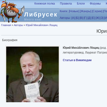
Перейти к основному содержанию
Книжная полка
Правила
Блоги
Форумы
Книги:
[Новые]
[Жанры]
[Серии]
[П
Либрусек
Авторы:
[А]
[Б]
[В]
[Г]
[Д]
[Е]
[Ж]
[З]
[И
Много книг
Вы здесь
Главная
»
Авторы
»
Юрий Михайлович Лощиц
Юри
Биография
Ю́рий Миха́йлович Ло́щиц
(род.
литературовед. Лауреат Патри
Статья в Википедии