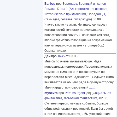
Barbud
про
Воронцов
:
Военный инженер
Ермака. Книга 1
(
Альтернативная история
,
Исторические приключения
,
Попаданцы
,
Самиздат, сетевая литература
) 03 08
Что-то как-то не ахти. Не знаю, как насчет
исторической точности происходящих в
повествовании событий, но казаки XVI века,
вполне грамотно говорящие на современном
нам литературном языке - это перебор)
Оценка: плохо
Дей
про
Таксист
03 08
Мне было очень захватывающе. Идея
понравилась неимоверно. Переживательных
моментов тьма, но они не затянуты и не
перерастают в безнадёжность. Седьмая книга
выбивается из общего ряда в лучшую сторону.
Миллиардер, приговорённый
………
mysevra
про
Рот
:
Insurgent
[en] (
Социальная
фантастика
,
Любовная фантастика
) 02 08
Скучнее первой: меньше событий, больше
обид, рефлексии и претензий. Если бы с этой
книги начиналась серия, я бы уже забросила.