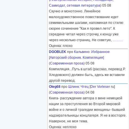
Самиздат, сетевая литература
) 05 08
Скучно и монотонно. Линейное
малохудожественное повествование идет
семимильными шагами, напоминая по стилю
скорее сочинение "Как я провел лето". К
середине читал через строчку, к концу уже
через несколько страниц. Не советую,
………
Оценка: плохо
DGOBLEK
про
Кальвино
:
Избранное
[Авторский сборник. Компиляция]
(
Современная проза
) 05 08
Компиляция...Путь в штаб (рассказ, перевод Р.
Хлодовского) должен быть, здесь же вставили
другой перевод.
Oleg68
про
Шлинк
:
Чтец
[
Der Vorleser
ru]
(
Современная проза
) 04 08
Книга- рассуждение автора о вине немецкой
нации за преступления во Второй мировой
войне и о личной трагедии женщины- бывшей
надзирательницы концлагеря. Я не в восторге.
Наверное, не моя тема.
Оценка: неплохо