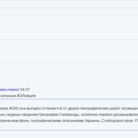
авославие
) 04 07
к, сильным ЖЗЛовцем.
рии ЖЗЛ) она выгодно отличается от других биографических работ посвящ
но скудные сведения биографии Сковороды, особенно первого дохарьковско
торическом фоне, географическими описаниями Украины, Слободского края. 