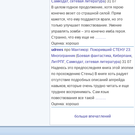
Самиздат, сетевая литература
) 31 07
В целом годное продолжение, хотя герою
конечно везет со страшной силой. Прям
кажется, что ему поддаются враги, но это
только улучшает повествование. Умение
управлять зомби – это конечно имба героя.
Странно, что ему еще не
………
Оценка: хорошо
udrees
про
Мантикор
:
Покоривший СТЕНУ 23:
Многогранник
(
Боевая фантастика
,
Киберпанк
,
ЛитРПГ
,
Самиздат, сетевая литература
) 31 07
Надеюсь это предпоследняя книга этой эпопеи
по прохождению Стены) В книге хоть радует
отсутствие подробных описаний апгрейда
навыков, которые очень трудно читать и еще
труднее воспринимать. Сам язык
повествования все такой
………
Оценка: хорошо
больше впечатлений