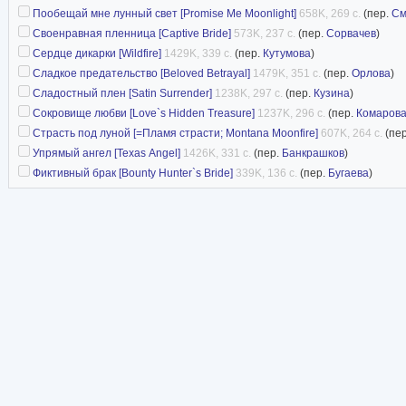
Пообещай мне лунный свет [Promise Me Moonlight]
658K, 269 с.
(пер.
См
Своенравная пленница [Captive Bride]
573K, 237 с.
(пер.
Сорвачев
)
Сердце дикарки [Wildfire]
1429K, 339 с.
(пер.
Кутумова
)
Сладкое предательство [Beloved Betrayal]
1479K, 351 с.
(пер.
Орлова
)
Сладостный плен [Satin Surrender]
1238K, 297 с.
(пер.
Кузина
)
Сокровище любви [Love`s Hidden Treasure]
1237K, 296 с.
(пер.
Комаров
Страсть под луной [=Пламя страсти; Montana Moonfire]
607K, 264 с.
(пе
Упрямый ангел [Texas Angel]
1426K, 331 с.
(пер.
Банкрашков
)
Фиктивный брак [Bounty Hunter`s Bride]
339K, 136 с.
(пер.
Бугаева
)