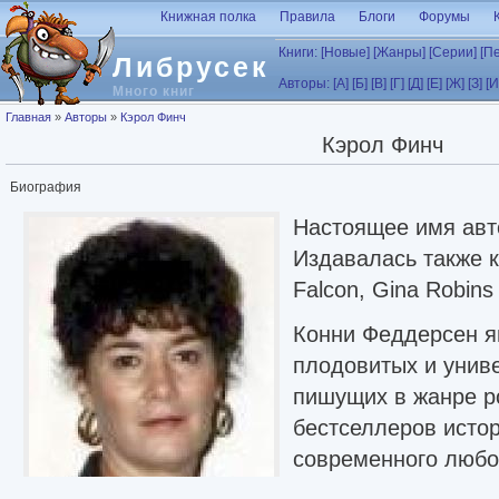
Перейти к основному содержанию
Книжная полка
Правила
Блоги
Форумы
Книги:
[Новые]
[Жанры]
[Серии]
[П
Либрусек
Авторы:
[А]
[Б]
[В]
[Г]
[Д]
[Е]
[Ж]
[З]
[И
Много книг
Вы здесь
Главная
»
Авторы
»
Кэрол Финч
Кэрол Финч
Биография
Настоящее имя авт
Издавалась также к
Falcon, Gina Robins
Конни Феддерсен я
плодовитых и унив
пишущих в жанре р
бестселлеров истор
современного любов
жанре мистики и са