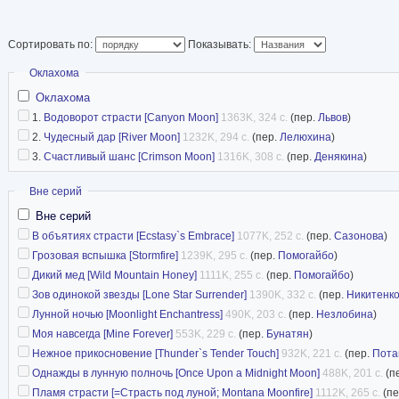
разошлись тиражам
копий, она получила
Сортировать по:
Показывать:
выдвигалась на номинаций, за выдающиеся д
Скрыть
Оклахома
Romantic Times Magazine.
Оклахома
Она является активным членом нескольких п
1.
Водоворот страсти [Canyon Moon]
1363K, 324 с.
(пер.
Львов
)
2.
Чудесный дар [River Moon]
1232K, 294 с.
(пер.
Лелюхина
)
писательских объединений.
3.
Счастливый шанс [Crimson Moon]
1316K, 308 с.
(пер.
Денякина
)
Книги Конни хорошо известны своим быстро 
Скрыть
Вне серий
действием, искрометным юмором и живым ди
Вне серий
У Конни и ее мужа 3 детей, они живут на ран
В объятиях страсти [Ecstasy`s Embrace]
1077K, 252 с.
(пер.
Сазонова
)
Грозовая вспышка [Stormfire]
1239K, 295 с.
(пер.
Помогайбо
)
Оклахома.
Дикий мед [Wild Mountain Honey]
1111K, 255 с.
(пер.
Помогайбо
)
Зов одинокой звезды [Lone Star Surrender]
1390K, 332 с.
(пер.
Никитенк
Лунной ночью [Moonlight Enchantress]
490K, 203 с.
(пер.
Незлобина
)
Моя навсегда [Mine Forever]
553K, 229 с.
(пер.
Бунатян
)
Нежное прикосновение [Thunder`s Tender Touch]
932K, 221 с.
(пер.
Пота
Однажды в лунную полночь [Once Upon a Midnight Moon]
488K, 201 с.
(п
Пламя страсти [=Страсть под луной; Montana Moonfire]
1112K, 265 с.
(пе