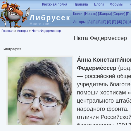
Перейти к основному содержанию
Книжная полка
Правила
Блоги
Форумы
Книги:
[Новые]
[Жанры]
[Серии]
[П
Либрусек
Авторы:
[А]
[Б]
[В]
[Г]
[Д]
[Е]
[Ж]
[З]
[И
Много книг
Вы здесь
Главная
»
Авторы
»
Нюта Федермессер
Нюта Федермессер
Биография
А́нна Константи́но
Федерме́ссер
(род.
— российский обще
учредитель благот
помощи хосписам «
центрального штаб
народного фронта.
отличия Российско
благодеяние» (2012