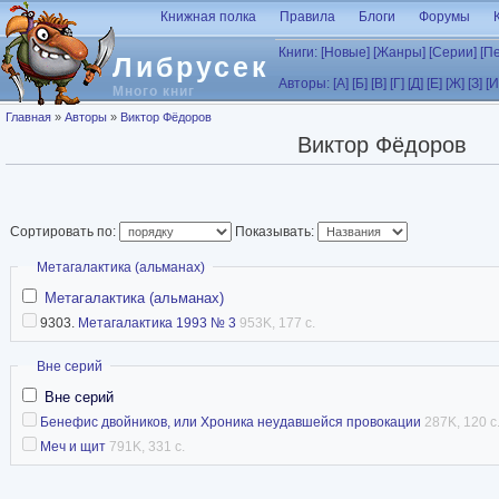
Перейти к основному содержанию
Книжная полка
Правила
Блоги
Форумы
Книги:
[Новые]
[Жанры]
[Серии]
[П
Либрусек
Авторы:
[А]
[Б]
[В]
[Г]
[Д]
[Е]
[Ж]
[З]
[И
Много книг
Вы здесь
Главная
»
Авторы
»
Виктор Фёдоров
Виктор Фёдоров
Сортировать по:
Показывать:
Скрыть
Метагалактика (альманах)
Метагалактика (альманах)
9303.
Метагалактика 1993 № 3
953K, 177 с.
Скрыть
Вне серий
Вне серий
Бенефис двойников, или Хроника неудавшейся провокации
287K, 120 с
Меч и щит
791K, 331 с.