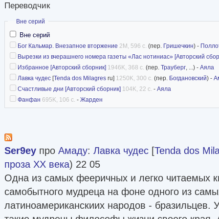
Переводчик
Скрыть
Вне серий
Вне серий
Бог Кальмар. Внезапное вторжение
2M, 596 с.
(пер.
Гришечкин
) -
Полло
Вырезки из вчерашнего номера газеты «Лас нотиниас» [Авторский сбор
Избранное [Авторский сборник]
1946K, 368 с.
(пер.
Трауберг
, ...) -
Аяла
Лавка чудес
[
Tenda dos Milagres
ru]
1250K, 300 с.
(пер.
Богдановский
) -
А
Счастливые дни [Авторский сборник]
104K, 22 с.
-
Аяла
Фанфан
695K, 106 с.
-
Жарден
Ser9ey
про
Амаду
:
Лавка чудес
[
Tenda dos Mil
проза ХX века
) 22 05
Одна из самых фееричных и легко читаемых к
самобытного мудреца на фоне одного из самы
латиноамериканскиих народов - бразильцев. У
такие мудрецы философы жизни своего края, А