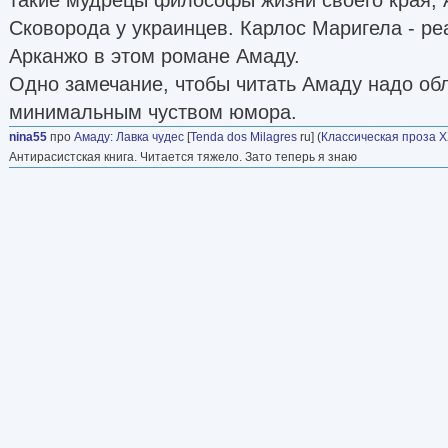
Сковорода у украинцев. Карлос Маригела - р
Арканжо в этом романе Амаду.
Одно замечание, чтобы читать Амаду надо об
минимальным чуством юмора.
nina55
про
Амаду
:
Лавка чудес
[
Tenda dos Milagres
ru] (
Классическая проза Х
Антирасистская книга. Читается тяжело. Зато теперь я знаю