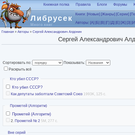
Перейти к основному содержанию
Книжная полка
Правила
Блоги
Форумы
Книги:
[Новые]
[Жанры]
[Серии]
[П
Либрусек
Авторы:
[А]
[Б]
[В]
[Г]
[Д]
[Е]
[Ж]
[З]
[И
Много книг
Вы здесь
Главная
»
Авторы
»
Сергей Александрович Алдонин
Сергей Александрович Ал
Сортировать по:
Показывать:
Раскрыть всё
Скрыть
Кто убил СССР?
Кто убил СССР?
Как депутаты заболтали Советский Союз
1993K, 125 с.
Скрыть
Прометей (Алгоритм)
Прометей (Алгоритм)
2.
Прометей № 2
5M, 277 с.
Показать
Вне серий