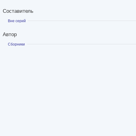
Составитель
Показать
Вне серий
Автор
Показать
Сборники