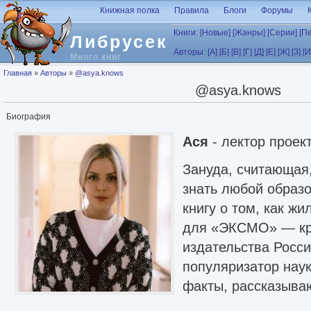
Перейти к основному содержанию
Книжная полка
Правила
Блоги
Форумы
Книги:
[Новые]
[Жанры]
[Серии]
[П
Либрусек
Авторы:
[А]
[Б]
[В]
[Г]
[Д]
[Е]
[Ж]
[З]
[И
Много книг
Вы здесь
Главная
»
Авторы
»
@asya.knows
@asya.knows
Биография
Ася
- лектор проек
Зануда, считающая
знать любой образ
книгу о том, как ж
для «ЭКСМО» — кр
издательства Росс
популяризатор нау
факты, рассказываю
лекциях вы точно н