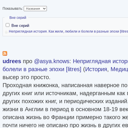
Образование
Показывать:
МГУ имени М.В. Ломоносова
Скрыть
Вне серий
Вне серий
University of Oxford
Неприглядная история. Как жили, любили и болели в разные эпохи [litres
— On the Parish: Negotiating Poverty in English 
— Britain and Its Empire
— The Wars of The Roses: Power, Politics and Pe
— Henry VIII
udrees
про
@asya.knows
:
Неприглядная истор
— Elizabeth I
болели в разные эпохи [litres]
(
История
,
Медиц
— Soul Sisters: Women in Scripture and Early Chr
высер это просто.
— Investigating the Victorians
Проходная книжонка, написанная наверное п
— Noble Violence in Early Modern Europe
других книг или источникам, надерганным как 
— Queens and Empresses - Female Rulers of the
других похожих книг, и периодических издани
жизни в Англии в период в основном 18-19 ве
Yale University
описана жизнь во Франции примерно такого же
— Early Modern England: Politics, Religion, and 
почти ничего не описано про жизнь в других е
and Stuarts