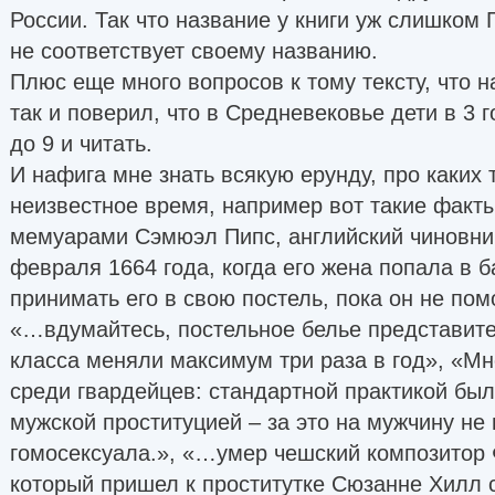
России. Так что название у книги уж слишком
Harvard University
не соответствует своему названию.
— Women Making History: Ten Objects, Many St
Плюс еще много вопросов к тому тексту, что на
так и поверил, что в Средневековье дети в 3 
University of Cambridge
до 9 и читать.
— Gloriana: the life and times of Elizabeth I
И нафига мне знать всякую ерунду, про каких
источник
неизвестное время, например вот такие факт
мемуарами Сэмюэл Пипс, английский чиновник
февраля 1664 года, когда его жена попала в б
принимать его в свою постель, пока он не пом
«…вдумайтесь, постельное белье представите
класса меняли максимум три раза в год», «М
среди гвардейцев: стандартной практикой бы
мужской проституцией – за это на мужчину не
гомосексуала.», «…умер чешский композитор
который пришел к проститутке Сюзанне Хилл 