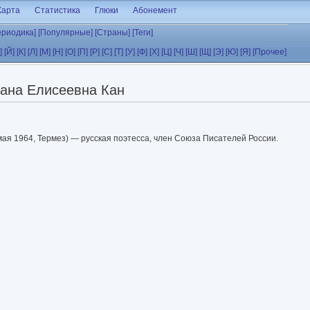
Карта
Статистика
Глюки
Абонемент
ериодика]
[Популярные]
[Страны]
[Теги]
]
[Й]
[К]
[Л]
[М]
[Н]
[О]
[П]
[Р]
[С]
[Т]
[У]
[Ф]
[Х]
[Ц]
[Ч]
[Ш]
[Щ]
[Э]
[Ю]
[Я]
[Прочее]
ана Елисеевна Кан
мая 1964, Термез) — русская поэтесса, член Союза Писателей России.