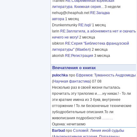
Tramell
RE:Современная корейская
литература. Книжная серия...
3 недели
nehug@cheaphub.net
RE:Загадка
автора
1 месяц
Drunkenmunky
RE:/sql/
1 месяц
larin
RE:Заплатила, а абонемента нет и скачать
ничего не могу!
2 месяца
sibkron
RE:Серия "Библиотека французской
литературы" (Макбел)
2 месяца
akorish
RE:Регистрация
3 месяца
Впечатления о книгах
pulochka
про
Ефремов
:
Туманность Андромеды
(
Научная фантастика
) 07 08
Несколько раз в своей жизни пыталась
прочитать эту трилогию и......ну никак.! - То ли
эти краткие имена из 3 букв, внутренее
отторжение ! То ли бесконечные технические
зубодробительные описания.То ли
живописания подробностей
………
Оценка: нечитаемо
Barbud
про
Соловей
:
Линия иной судьбы
(
Альтернативная история
,
Попаданцы
,