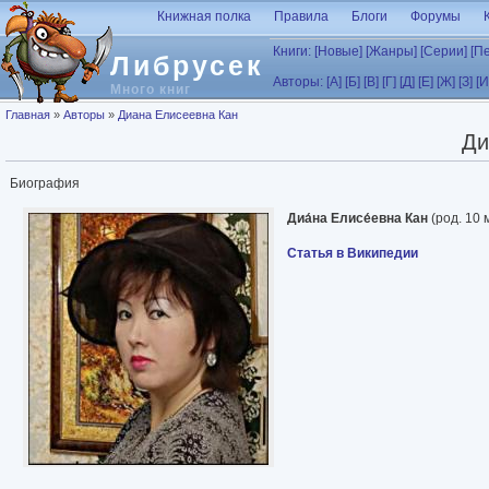
Перейти к основному содержанию
Книжная полка
Правила
Блоги
Форумы
Книги:
[Новые]
[Жанры]
[Серии]
[П
Либрусек
Авторы:
[А]
[Б]
[В]
[Г]
[Д]
[Е]
[Ж]
[З]
[И
Много книг
Вы здесь
Главная
»
Авторы
»
Диана Елисеевна Кан
Ди
Биография
Диа́на Елисе́евна Кан
(род. 10 
Статья в Википедии