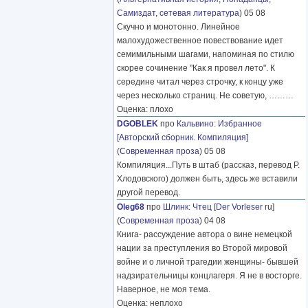
Самиздат, сетевая литература
) 05 08
Скучно и монотонно. Линейное
малохудожественное повествование идет
семимильными шагами, напоминая по стилю
скорее сочинение "Как я провел лето". К
середине читал через строчку, к концу уже
через несколько страниц. Не советую,
………
Оценка: плохо
DGOBLEK
про
Кальвино
:
Избранное
[Авторский сборник. Компиляция]
(
Современная проза
) 05 08
Компиляция...Путь в штаб (рассказ, перевод Р.
Хлодовского) должен быть, здесь же вставили
другой перевод.
Oleg68
про
Шлинк
:
Чтец
[
Der Vorleser
ru]
(
Современная проза
) 04 08
Книга- рассуждение автора о вине немецкой
нации за преступления во Второй мировой
войне и о личной трагедии женщины- бывшей
надзирательницы концлагеря. Я не в восторге.
Наверное, не моя тема.
Оценка: неплохо