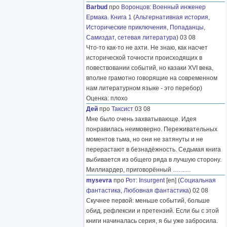
Barbud
про
Воронцов
:
Военный инженер
Ермака. Книга 1
(
Альтернативная история
,
Исторические приключения
,
Попаданцы
,
Самиздат, сетевая литература
) 03 08
Что-то как-то не ахти. Не знаю, как насчет
исторической точности происходящих в
повествовании событий, но казаки XVI века,
вполне грамотно говорящие на современном
нам литературном языке - это перебор)
Оценка: плохо
Дей
про
Таксист
03 08
Мне было очень захватывающе. Идея
понравилась неимоверно. Переживательных
моментов тьма, но они не затянуты и не
перерастают в безнадёжность. Седьмая книга
выбивается из общего ряда в лучшую сторону.
Миллиардер, приговорённый
………
mysevra
про
Рот
:
Insurgent
[en] (
Социальная
фантастика
,
Любовная фантастика
) 02 08
Скучнее первой: меньше событий, больше
обид, рефлексии и претензий. Если бы с этой
книги начиналась серия, я бы уже забросила.