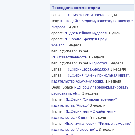
Последние комментарии
Larisa_F
RE:Беляевская премия
2 дня
Telly
RE:Подайте бедному копеечку на книжку с
литреса...
4 дня
epoost
RE:Древнейшая мудрость
6 дней
epoost
RE:Чарльз Брокден Браун -
Wieland
1 неделя
nehug@cheaphub.net
RE:Ответственность.
1 неделя
nehug@cheaphub.net
RE:Доступ
1 неделя
Larisa_F
RE:Принцесса-бродяжка
1 неделя
Larisa_F
RE:Серия "Очень прикольная книга",
издательство Азбука-классика
1 неделя
Dead_Space
RE:Прошу переформатировать,
распознать, etc...
2 недели
Tramell
RE:Серия "Символы времени"
издательства "Аграф"
3 недели
Tramell
RE:Серия книг «Судьбы книг»
издательства «Книга»
3 недели
Tramell
RE:Книжная серия "Жизнь в искусстве"
издательство "Искусство"...
3 недели