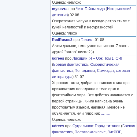
Оценка: неплохо
mysevra
про
Чиж
:
Тайны льда
(
Исторический
детектив
) 02 08
Опереточная чепуха в псевдо-ретро стиле с
кучей нелепостей и несуразностей.
Оценка: плохо
RedRoses3
про
Таксист
01 08
А чем дальше, тем лучше написано. 7 часть
другой "автор" писал? ))
udrees
про
Лисицин
:
Я – Орк. Том 1 [СИ]
(
Боевая фантастика
,
Юмористическая
фантастика
,
Попаданцы
,
Самиздат, сетевая
литература
) 31 07
Хорошая такая, добрая и наивная книга про
приключения попаданца в теле орка в
фэнтезийном мире. Все действо начинается с
первой страницы. Книга написана очень
простоватым языком, наивная, многое не
объясняется, ну и плюс как
………
Оценка: неплохо
udrees
про
Сугралинов
:
Город титанов
(
Боевая
фантастика
,
Постапокалипсис
,
ЛитРПГ
,