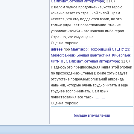
Самиздат, сетевая литература
) 31 07
В целом годное продолжение, хотя герою
конечно везет со страшной силой. Прям
кажется, что ему поддаются враги, но это
только улучшает повествование. Умение
управлять зомби – это конечно имба героя.
Странно, что ему еще не
………
Оценка: хорошо
udrees
про
Мантикор
:
Покоривший СТЕНУ 23:
Многогранник
(
Боевая фантастика
,
Киберпанк
,
ЛитРПГ
,
Самиздат, сетевая литература
) 31 07
Надеюсь это предпоследняя книга этой эпопеи
по прохождению Стены) В книге хоть радует
отсутствие подробных описаний апгрейда
навыков, которые очень трудно читать и еще
труднее воспринимать. Сам язык
повествования все такой
………
Оценка: хорошо
больше впечатлений