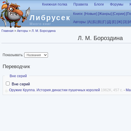
Перейти к основному содержанию
Книжная полка
Правила
Блоги
Форумы
Книги:
[Новые]
[Жанры]
[Серии]
[П
Либрусек
Авторы:
[А]
[Б]
[В]
[Г]
[Д]
[Е]
[Ж]
[З]
[И
Много книг
Вы здесь
Главная
»
Авторы
»
Л. М. Бороздина
Л. М. Бороздина
Показывать:
Переводчик
Скрыть
Вне серий
Вне серий
Оружие Круппа. История династии пушечных королей
1962K, 457 с.
-
Ма