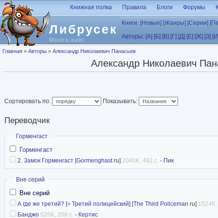
Перейти к основному содержанию
Книжная полка
Правила
Блоги
Форумы
Книги:
[Новые]
[Жанры]
[Серии]
[П
Либрусек
Авторы:
[А]
[Б]
[В]
[Г]
[Д]
[Е]
[Ж]
[З]
[И
Много книг
Вы здесь
Главная
»
Авторы
»
Александр Николаевич Панасьев
Александр Николаевич Пан
Сортировать по:
Показывать:
Переводчик
Скрыть
Горменгаст
Горменгаст
2.
Замок Горменгаст
[
Gormenghast
ru]
2040K, 492 с.
-
Пик
Скрыть
Вне серий
Вне серий
А где же третий? [= Третий полицейский]
[
The Third Policeman
ru]
1024K, 
Банджо
626K, 268 с.
-
Кертис