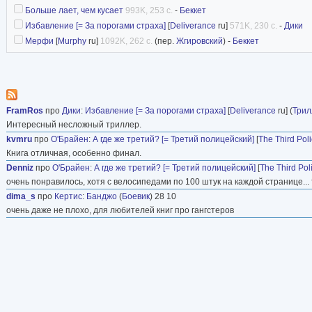
Больше лает, чем кусает
993K, 253 с.
-
Беккет
Избавление [= За порогами страха]
[
Deliverance
ru]
571K, 230 с.
-
Дики
Мерфи
[
Murphy
ru]
1092K, 262 с.
(пер.
Жгировский
) -
Беккет
FramRos
про
Дики
:
Избавление [= За порогами страха]
[
Deliverance
ru] (
Трил
Интересный несложный триллер.
kvmru
про
О'Брайен
:
А где же третий? [= Третий полицейский]
[
The Third Po
Книга отличная, особенно финал.
Denniz
про
О'Брайен
:
А где же третий? [= Третий полицейский]
[
The Third Po
очень понравилось, хотя с велосипедами по 100 штук на каждой странице... 
dima_s
про
Кертис
:
Банджо
(
Боевик
) 28 10
очень даже не плохо, для любителей книг про гангстеров