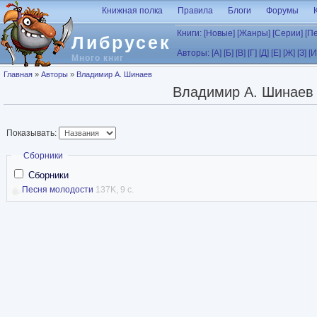
Перейти к основному содержанию
Книжная полка
Правила
Блоги
Форумы
Книги:
[Новые]
[Жанры]
[Серии]
[П
Либрусек
Авторы:
[А]
[Б]
[В]
[Г]
[Д]
[Е]
[Ж]
[З]
[И
Много книг
Вы здесь
Главная
»
Авторы
»
Владимир А. Шинаев
Владимир А. Шинаев
Показывать:
Скрыть
Сборники
Сборники
Песня молодости
137K, 9 с.