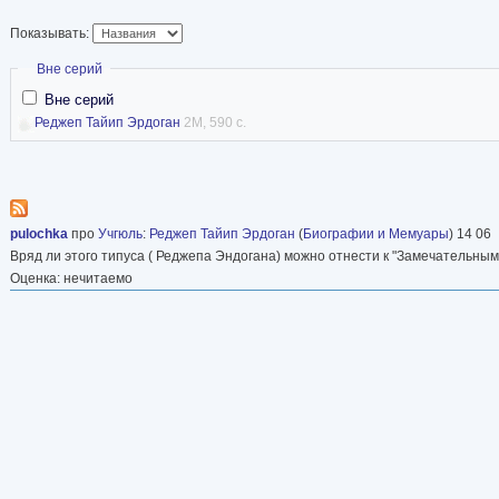
славян Международ
Показывать:
славистов.
Скрыть
Вне серий
Преподавала в вузах разных стран, в том чис
Вне серий
филолог и социально активный интеллектуал, 
Реджеп Тайип Эрдоган
2M, 590 с.
академическую точность с глубоким понимани
общественных процессов, что позволило ей с
объективную биографию президента, в которой
pulochka
про
Учгюль
:
Реджеп Тайип Эрдоган
(
Биографии и Мемуары
) 14 06
контексте эпохи.
Вряд ли этого типуса ( Реджепа Эндогана) можно отнести к "Замечательным
Оценка: нечитаемо