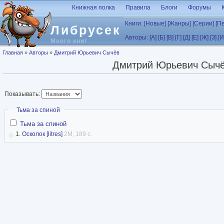
Перейти к основному содержанию
Книжная полка
Правила
Блоги
Форумы
Книги:
[Новые]
[Жанры]
[Серии]
[П
Либрусек
Авторы:
[А]
[Б]
[В]
[Г]
[Д]
[Е]
[Ж]
[З]
[И
Много книг
Вы здесь
Главная
»
Авторы
»
Дмитрий Юрьевич Сычёв
Дмитрий Юрьевич Сыч
Показывать:
Скрыть
Тьма за спиной
Тьма за спиной
1.
Осколок [litres]
2M, 189 с.