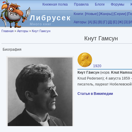
Перейти к основному содержанию
Книжная полка
Правила
Блоги
Форумы
Книги:
[Новые]
[Жанры]
[Серии]
[П
Либрусек
Авторы:
[А]
[Б]
[В]
[Г]
[Д]
[Е]
[Ж]
[З]
[И
Много книг
Вы здесь
Главная
»
Авторы
»
Кнут Гамсун
Кнут Гамсун
Биография
1920
Кнут Га́мсун
(норв.
Knut Hamsu
Knud Pedersen); 4 августа 1859
писатель, лауреат Нобелевской 
Статья в Википедии