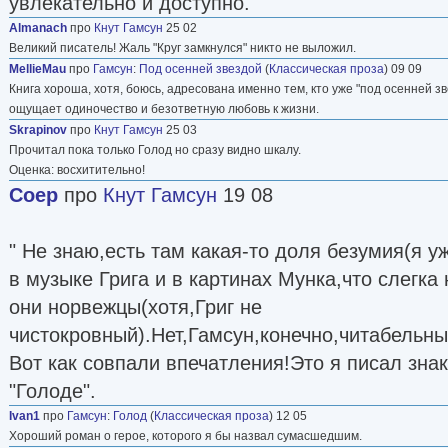
увлекательно и доступно.
Almanach
про
Кнут Гамсун
25 02
Великий писатель! Жаль "Круг замкнулся" никто не выложил.
MellieMau
про
Гамсун
:
Под осенней звездой
(
Классическая проза
) 09 09
Книга хороша, хотя, боюсь, адресована именно тем, кто уже "под осенней з
ощущает одиночество и безответную любовь к жизни.
Skrapinov
про
Кнут Гамсун
25 03
Прочитал пока только Голод но сразу видно шкалу.
Оценка: восхитительно!
Соер
про
Кнут Гамсун
19 08
" Не знаю,есть там какая-то доля безумия(я уж
в музыке Грига и в картинах Мунка,что слегка
они норвежцы(хотя,Григ не
чистокровный).Нет,Гамсун,конечно,читабельный
Вот как совпали впечатления!Это я писал зна
"Голоде".
Ivan1
про
Гамсун
:
Голод
(
Классическая проза
) 12 05
Хороший роман о герое, которого я бы назвал сумасшедшим.