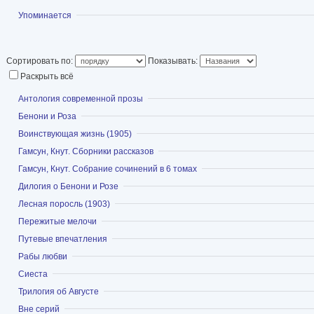
Показать
Упоминается
Сортировать по:
Показывать:
Раскрыть всё
Показать
Антология современной прозы
Показать
Бенони и Роза
Показать
Воинствующая жизнь (1905)
Показать
Гамсун, Кнут. Сборники рассказов
Показать
Гамсун, Кнут. Собрание сочинений в 6 томах
Показать
Дилогия о Бенони и Розе
Показать
Лесная поросль (1903)
Показать
Пережитые мелочи
Показать
Путевые впечатления
Показать
Рабы любви
Показать
Сиеста
Показать
Трилогия об Августе
Показать
Вне серий