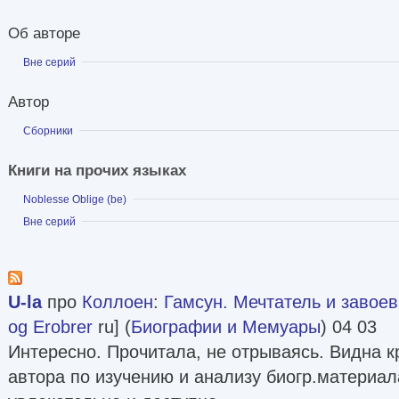
Об авторе
Показать
Вне серий
Автор
Показать
Сборники
Книги на прочих языках
Показать
Noblesse Oblige (be)
Показать
Вне серий
U-la
про
Коллоен
:
Гамсун. Мечтатель и завое
og Erobrer
ru] (
Биографии и Мемуары
) 04 03
Интересно. Прочитала, не отрываясь. Видна 
автора по изучению и анализу биогр.материа