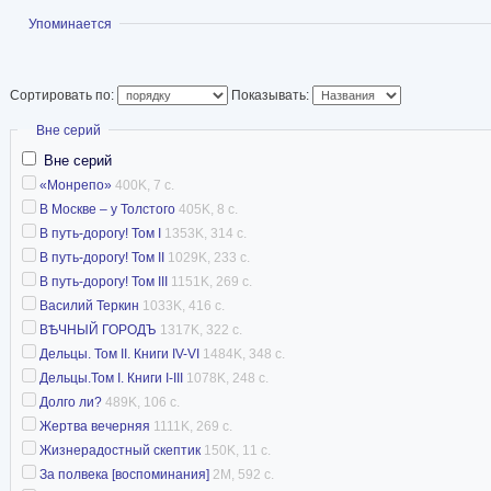
Показать
Упоминается
Статья в Википед
Сортировать по:
Показывать:
Скрыть
Вне серий
Вне серий
«Монрепо»
400K, 7 с.
В Москве – у Толстого
405K, 8 с.
В путь-дорогу! Том I
1353K, 314 с.
В путь-дорогу! Том II
1029K, 233 с.
В путь-дорогу! Том III
1151K, 269 с.
Василий Теркин
1033K, 416 с.
ВѢЧНЫЙ ГОРОДЪ
1317K, 322 с.
Дельцы. Том II. Книги IV-VI
1484K, 348 с.
Дельцы.Том I. Книги I-III
1078K, 248 с.
Долго ли?
489K, 106 с.
Жертва вечерняя
1111K, 269 с.
Жизнерадостный скептик
150K, 11 с.
За полвека [воспоминания]
2M, 592 с.