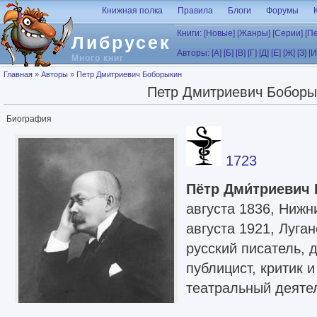
Перейти к основному содержанию
Книжная полка
Правила
Блоги
Форумы
Книги:
[Новые]
[Жанры]
[Серии]
[П
Либрусек
Авторы:
[А]
[Б]
[В]
[Г]
[Д]
[Е]
[Ж]
[З]
[И
Много книг
Вы здесь
Главная
»
Авторы
»
Петр Дмитриевич Боборыкин
Петр Дмитриевич Боборы
Биография
1723
Пётр Дми́триевич
августа 1836, Ниж
августа 1921, Луга
русский писатель, 
публицист, критик 
театральный деятел
переводчик.