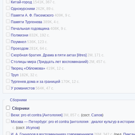
Китай-город
1541K, 367 с.
Однокурсники
262K, 89 с.
Памяти А. Ф. Писемского
409K, 9 с.
Памяти Тургенева
389K, 4 с.
Печальная годовщина
408K, 9 с.
Полжизни
832K, 192 с.
Поумнел
536K, 123 с.
Проездом
281K, 64 с.
Скорбная братия. Драма в пяти актах [litres]
2M, 171 с.
Столицы мира (Тридцать лет воспоминаний)
2M, 457 с.
Творец «Обломова»
419K, 12 с.
Труп
182K, 32 с.
Тургенев дома и за границей
170K, 12 с.
У романистов
564K, 47 с.
Скрыть
Сборники
Сборники
Вехи: pro et contra [Антология]
3M, 857 с.
(сост.
Сапов
)
Москва — Петербург: pro et contra [антология : диалог культур в истор
с.
(сост.
Исупов
)
И. А. Гончаров в воспоминаниях современников
26M, 342 с.
(ред.
Пикса